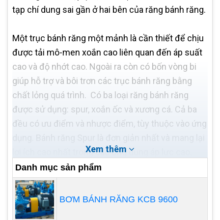
tạp chí dung sai gần ở hai bên của răng bánh răng.
Một trục bánh răng một mảnh là cần thiết để chịu
được tải mô-men xoắn cao liên quan đến áp suất
cao và độ nhớt cao. Ngoài ra còn có bốn vòng bi
giúp hỗ trợ và bôi trơn các trục bánh răng bằng
chất lỏng quá trình. Có ba loại răng bánh răng
được sử dụng: spur, xoắn ốc và xương cá. Cả ba
đều có ưu điểm và nhược điểm, tùy thuộc vào ứng
dụng. Bánh răng Spur là đơn giản nhất và mang lại
Xem thêm
lợi ích cao nhất trong các ứng dụng áp lực cao.
Chúng không tạo ra lực đẩy dọc trục và chuyển
Danh mục sản phẩm
chất lỏng hiệu quả từ phía hút sang phía xả.
BƠM BÁNH RĂNG KCB 9600