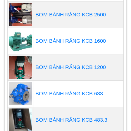
chút trong dòng chất lỏng, và thường chạy êm hơn
BƠM BÁNH RĂNG KCB 2500
ở tốc độ cao hơn do cách răng dần dần được tạo
lưới và không bị trầy xước. Tuy nhiên, do lực đẩy
dọc trục được tạo ra bằng bánh răng xoắn ốc, áp
suất chênh lệch có thể bị giới hạn ở độ nhớt thấp
BƠM BÁNH RĂNG KCB 1600
hơn tùy thuộc vào vật liệu ổ trục được sử dụng.
Lực đẩy đẩy bánh răng vào mặt ổ đỡ để chỉ có thể
đạt được áp lực cao hơn với vật liệu ổ trục cứng
BƠM BÁNH RĂNG KCB 1200
hoặc bề mặt được thiết kế đặc biệt có thể xử lý
lực đẩy này.
BƠM BÁNH RĂNG KCB 633
Bánh răng xương cá về cơ bản là bánh răng xoắn
ốc quay lại. Chúng cung cấp xung ít hơn một chút
so với bánh răng thúc đẩy và lực đẩy cân bằng
BƠM BÁNH RĂNG KCB 483.3
trục. Tuy nhiên, chúng rất tốn kém để sản xuất và