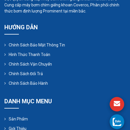
Cung cấp máy bơm chìm giếng khoan Coverco, Phân phối chính
thức bơm định lượng Prominent tại miền bắc.
Lựa chọn vật liệu là rất quan trọng trong các ứng
dụng công nghiệp nhiệt độ cao. Bơm bánh răng
HƯỚNG DẪN
thường được yêu cầu để di chuyển các chất lỏng
có tính ăn mòn, mài mòn và / hoặc phản ứng cao.
Chính Sách Bảo Mật Thông Tin
Nhà ở, trục và vật liệu ổ trục trước tiên cần phải
tương thích với chất lỏng được bơm. Khi bạn thêm
Hình Thức Thanh Toán
nhiệt độ cao vào xem xét, thiết kế máy bơm thậm
Chính Sách Vận Chuyển
chí còn phức tạp hơn vì các vật liệu khác nhau có
Chính Sách Đổi Trả
tốc độ giãn nở nhiệt khác nhau.
Chính Sách Bảo Hành
DANH MỤC MENU
Sản Phẩm
Giới Thiệu