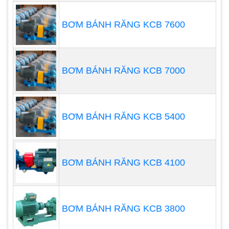
BƠM BÁNH RĂNG KCB 7600
BƠM BÁNH RĂNG KCB 7000
BƠM BÁNH RĂNG KCB 5400
BƠM BÁNH RĂNG KCB 4100
BƠM BÁNH RĂNG KCB 3800
Bánh răng xoắn ốc tạo ra các xung thấp hơn một