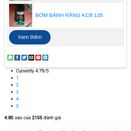
lắp ráp / tháo gỡ có thể khó khăn vì chúng phải
được cài đặt / gỡ bỏ như một bộ. Trong các ứng
BƠM BÁNH RĂNG KCB 135
dụng có độ nhớt cao, các ứng dụng mà chất lỏng
đông đặc hoặc trong các máy bơm rất lớn, đây
thực sự là một bất lợi lớn. Hoạt động của bơm
Xem thêm
bánh răng ngoài khá đơn giản. Chất lỏng đi vào
phía hút của bơm và được hút vào các khoang mở
của răng bánh răng không nối lưới. Chất lỏng được
vận chuyển trong các khoang này xung quanh bên
Currently 4.79/5
1
ngoài trục bánh răng đến cửa xả. Các răng bánh
2
răng chia lưới đẩy chất lỏng ra khỏi khoang vào
3
dòng áp lực.
4
5
4.8
5
sao của
2155
đánh giá