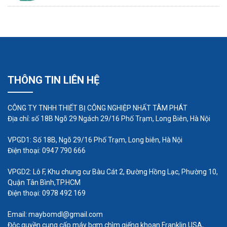
THÔNG TIN LIÊN HỆ
CÔNG TY TNHH THIẾT BỊ CÔNG NGHIỆP NHẤT TÂM PHÁT
Địa chỉ: số 18B Ngõ 29 Ngách 29/16 Phố Trạm, Long Biên, Hà Nội
Điều này không có nghĩa là trượt là tất cả xấu.
VPGD1: Số 18B, Ngõ 29/16 Phố Trạm, Long biên, Hà Nội
Trong bơm bánh răng, một số trượt là cần thiết để
Điện thoại: 0947 790 666
bôi trơn các đường dẫn bên trong và để hỗ trợ
VPGD2: Lô F, Khu chung cư Bàu Cát 2, Đường Hồng Lạc, Phường 10,
thủy động lực học cho các trục bánh răng trong
Quận Tân Bình,TP.HCM
vòng bi. Trong các bơm bánh răng được thiết kế
Điện thoại: 0978 492 169
chính xác, độ trượt này sẽ chiếm từ 1 đến 3% lưu
Email: maybomdl@gmail.com
lượng.
Độc quyền cung cấp máy bơm chìm giếng khoan Franklin USA,