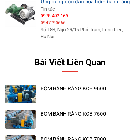
Ứng dụng độc đáo của bơm bánh răng
Tin tức
0978 492 169
0947790666
Số 18B, Ngõ 29/16 Phố Trạm, Long biên,
Hà Nội
Bài Viết Liên Quan
BƠM BÁNH RĂNG KCB 9600
BƠM BÁNH RĂNG KCB 7600
Về mặt lý thuyết, tốc độ dòng chảy trong bơm
chuyển tích cực không phụ thuộc vào áp suất. Tuy
nhiên, không hiệu quả thể tích, hoặc trượt, vốn có
BƠM BÁNH RĂNG KCB 7000