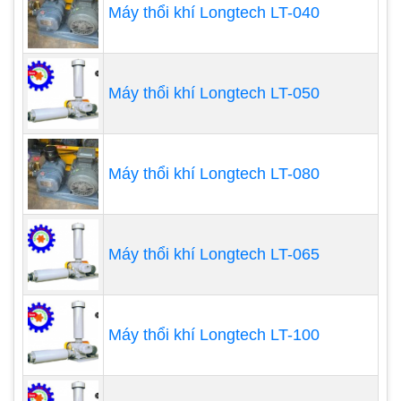
Máy thổi khí Longtech LT-040
nước nên cần tính toán cách lắp đặt để đảm bảo
hiệu quả.
Máy thổi khí Longtech LT-050
Máy thổi khí Longtech LT-080
Máy thổi khí Longtech LT-065
Máy thổi khí Longtech LT-100