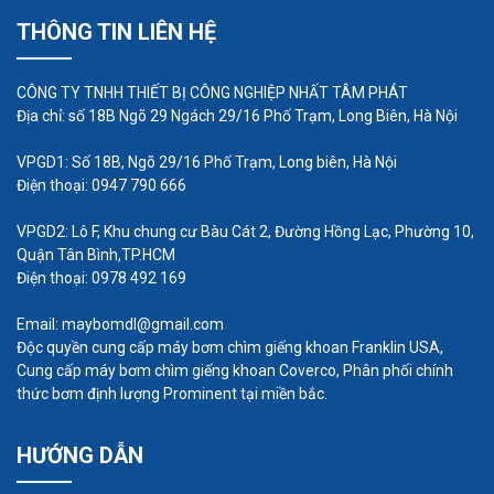
THÔNG TIN LIÊN HỆ
CÔNG TY TNHH THIẾT BỊ CÔNG NGHIỆP NHẤT TÂM PHÁT
Địa chỉ: số 18B Ngõ 29 Ngách 29/16 Phố Trạm, Long Biên, Hà Nội
VPGD1: Số 18B, Ngõ 29/16 Phố Trạm, Long biên, Hà Nội
Điện thoại: 0947 790 666
VPGD2: Lô F, Khu chung cư Bàu Cát 2, Đường Hồng Lạc, Phường 10,
Quận Tân Bình,TP.HCM
Địa chỉ bán máy thổi khí công nghiệp giá
Điện thoại: 0978 492 169
rẻ, chất lượng
Email: maybomdl@gmail.com
Công ty thiết bị công nghệ Nhất Tâm Phát
là nhà
Độc quyền cung cấp máy bơm chìm giếng khoan Franklin USA,
Cung cấp máy bơm chìm giếng khoan Coverco, Phân phối chính
nhập khẩu và phân phối máy thổi khí công nghiệp
thức bơm định lượng Prominent tại miền bắc.
con sò tại TPHCM, chúng tôi hân hạnh cung cấp
sản phẩm máy thổi khí với giá tốt nhất cho khách
HƯỚNG DẪN
hàng.