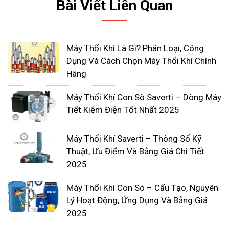
Bài Viết Liên Quan
dụng để sử dụng chân không, ứng dụng công
nghiệp mạ điện…
Máy Thổi Khí Là Gì? Phân Loại, Công
Dụng Và Cách Chọn Máy Thổi Khí Chính
Hãng
Máy Thổi Khí Con Sò Saverti – Dòng Máy
Tiết Kiệm Điện Tốt Nhất 2025
Máy Thổi Khí Saverti – Thông Số Kỹ
Thuật, Ưu Điểm Và Bảng Giá Chi Tiết
Ứng dụng khoa học công nghệ tối tân vào
2025
trong các ngành công nghiệp, nông nghiệp…
cũng như trong hoạt động kinh doanh, sinh
Máy Thổi Khí Con Sò – Cấu Tạo, Nguyên
Lý Hoạt Động, Ứng Dụng Và Bảng Giá
hoạt hằng ngày không còn là điều gì xa lạ
2025
trong cuộc sống của chúng ta. Điển hình là