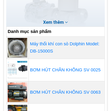
Xem thêm
Danh mục sản phẩm
Máy thổi khí con sò Dolphin Model:
DB-15000S
1. Máy thổi khí công nghiệp đặt cạn
BƠM HÚT CHÂN KHÔNG SV 0025
Dòng này chuyên dụng và phổ biến hơn vì được
lắp đặt trên cạn. Máy thực hiện nhiệm vụ sục khí
cho ao hồ nuôi hải sản để cung cấp lượng oxy cần
BƠM HÚT CHÂN KHÔNG SV 0063
thiết. Khi sử dụng máy thổi khí công nghiệp đặt
cạn chúng ta không phải lo lắng nhiều như loại đặt
chìm. Vì máy đặt chìm phải tiếp xúc trực tiếp với