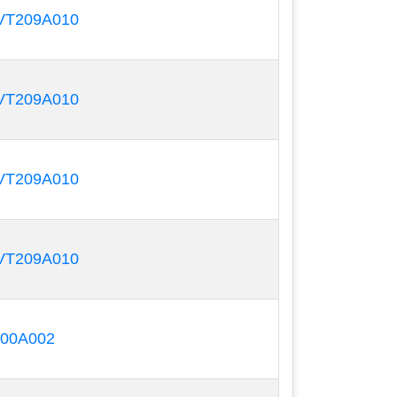
T209A010
i rô, nước mắm,... bơm nguyên liệu làm
T209A010
T209A010
T209A010
000A002