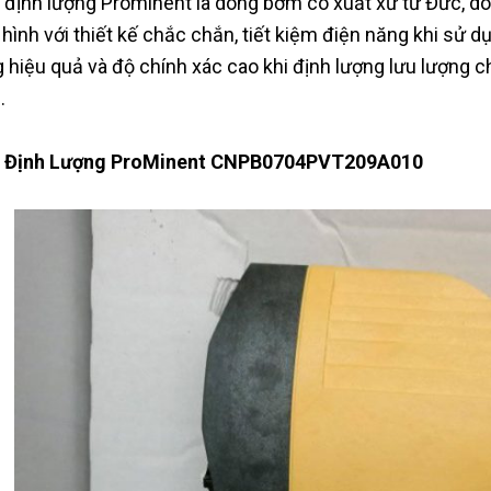
định lượng Prominent là dòng bơm có xuất xứ từ Đức, d
 hình với thiết kế chắc chắn, tiết kiệm điện năng khi sử dụ
 hiệu quả và độ chính xác cao khi định lượng lưu lượng ch
.
 Định Lượng ProMinent CNPB0704PVT209A010