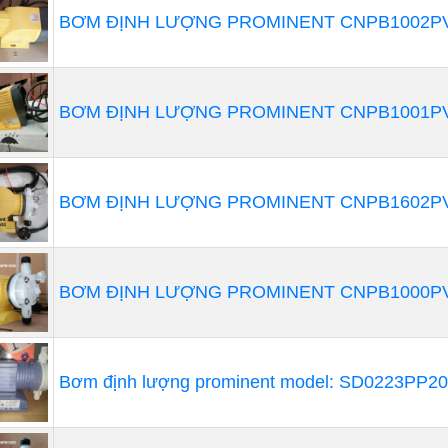
BƠM ĐỊNH LƯỢNG PROMINENT CNPB1002PV
dụng như
máy bơm thực phẩm
như chất lỏng thực phẩm, s
c dạng nước,....
 Định Lượng ProMinent CNPB1002PVT209A010
BƠM ĐỊNH LƯỢNG PROMINENT CNPB1001PV
BƠM ĐỊNH LƯỢNG PROMINENT CNPB1602PV
BƠM ĐỊNH LƯỢNG PROMINENT CNPB1000PV
Bơm định lượng prominent model: SD0223PP2