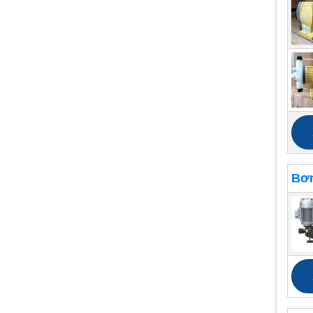
Bơm
Sử d
dung 