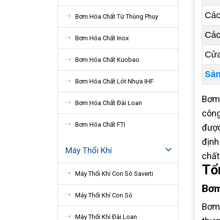
Các
Bơm Hóa Chất Từ Thùng Phuy
Các
Bơm Hóa Chất Inox
Cửa
Bơm Hóa Chất Kuobao
Sản
Bơm Hóa Chất Lót Nhựa IHF
Bơm 
Bơm Hóa Chất Đài Loan
công
Bơm Hóa Chất FTI
được
định
Máy Thổi Khí
chất
Tổ
Máy Thổi Khí Con Sò Saverti
Bơm
Máy Thổi Khí Con Sò
Bơm 
Máy Thổi Khí Đài Loan