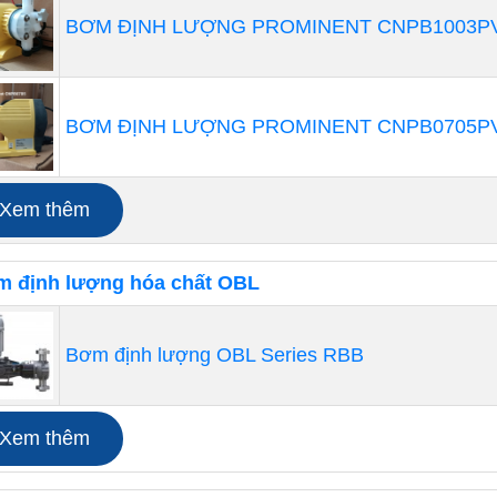
BƠM ĐỊNH LƯỢNG PROMINENT CNPB1003PV
BƠM ĐỊNH LƯỢNG PROMINENT CNPB0705PV
Xem thêm
Thương hiệu: ProMinent
 định lượng hóa chất OBL
Xuất xứ: ĐỨC
Lưu lượng: 2,1 l/h
Bơm định lượng OBL Series RBB
Áp xuất max: 10bar
Công suất: 11,1w
Xem thêm
ụng để bơm chất lỏng có cồn như rượu bia, bơm thức ăn c
dịch,....