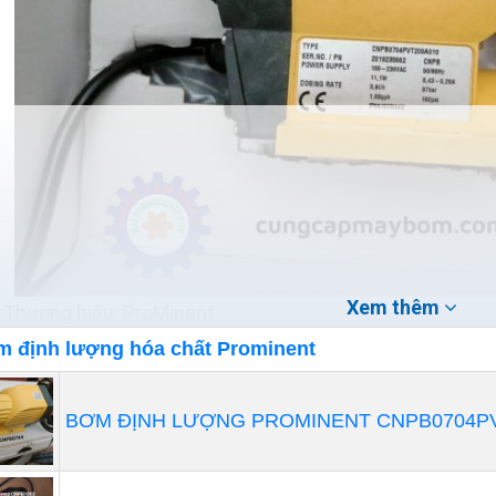
Xem thêm
Thương hiệu: ProMinent
Xuất xứ: ĐỨC
 định lượng hóa chất Prominent
Lưu lượng: 3,9 l/h
Áp xuất max: 7bar
BƠM ĐỊNH LƯỢNG PROMINENT CNPB0704PV
Công suất: 11,1w
các loại hóa chất, sử dụng bơm chất lỏng công nghiệp n