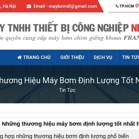
0
, Hà Nội
Email - maybomdl@gmail.com
TP.HCM
TRANG CHỦ
GIỚI THIỆU
DỊCH VỤ
TIN TỨ
hương Hiệu Máy Bơm Định Lượng Tốt N
Tin Tức
 Những thương hiệu máy bơm định lượng tốt nhất h
g hợp những thương hiệu bơm định lượng phổ biến