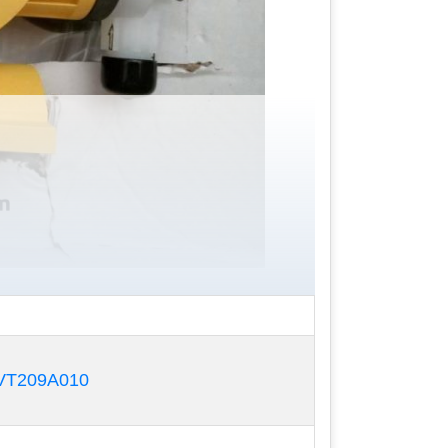
T209A010
hư bơm hóa chất, bơm định lượng có thể