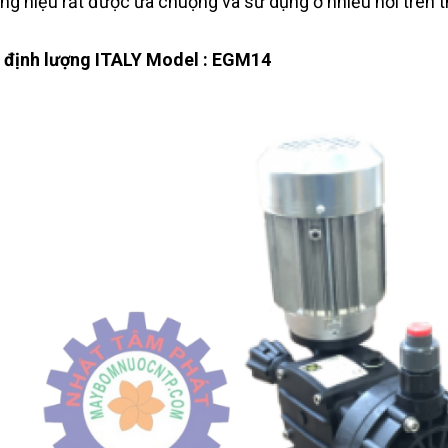
ng hiệu rất được ưa chuộng và sử dụng ở nhiều nơi trên t
định lượng ITALY Model : EGM14