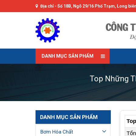
Địa chỉ -
Số 18B, Ngõ 29/16 Phố Trạm, Long biên
DANH MỤC SẢN PHẨM
Top Những T
DANH MỤC SẢN PHẨM
Top
Bơm Hóa Chất
Tổn