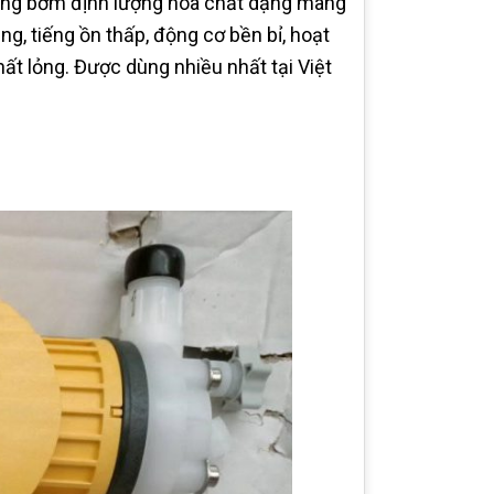
òng bơm định lượng hóa chất dạng màng
ng, tiếng ồn thấp, động cơ bền bỉ, hoạt
ất lỏng. Được dùng nhiều nhất tại Việt