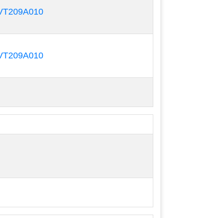
T209A010
T209A010
hăn nuôi, bơm nước thải, hóa chất,