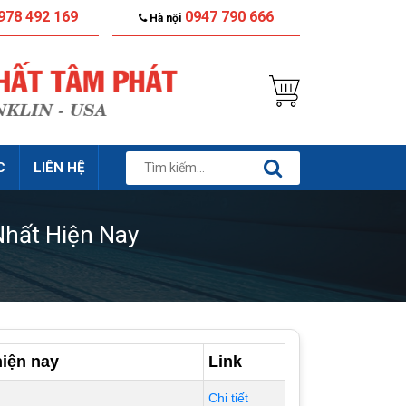
978 492 169
0947 790 666
Hà nội
C
LIÊN HỆ
hất Hiện Nay
iện nay
Link
Chi tiết