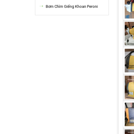
Bơm Chìm Giếng Khoan Peroni
sử 
thuố
Bơm