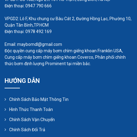
giảm hiệu suất hoạt động của máy.
Điện thoại: 0947 790 666
VPGD2: Lô F, Khu chung cư Bàu Cát 2, Đường Hồng Lạc, Phường 10,
Quận Tân Bình,TP.HCM
Điện thoại: 0978 492 169
Email: maybomdl@gmail.com
Độc quyền cung cấp máy bơm chìm giếng khoan Franklin USA,
Cung cấp máy bơm chìm giếng khoan Coverco, Phân phối chính
thức bơm định lượng Prominent tại miền bắc.
HƯỚNG DẪN
Chính Sách Bảo Mật Thông Tin
Trong kết luận, máy bơm bánh răng có thể vận
chuyển các chất lỏng có độ nhớt cao, nhưng cần
Hình Thức Thanh Toán
phải tuân thủ đúng nguyên tắc và điều kiện hoạt
Chính Sách Vận Chuyển
động. Việc lựa chọn và sử dụng máy bơm phù hợp
Chính Sách Đổi Trả
với độ nhớt của chất lỏng, cùng với việc điều chỉnh