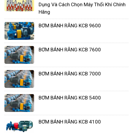
Dụng Và Cách Chọn Máy Thổi Khí Chính
việc lựa chọn và sử dụng máy bơm phù hợp với độ
Hãng
nhớt của chất lỏng là rất quan trọng.
BƠM BÁNH RĂNG KCB 9600
BƠM BÁNH RĂNG KCB 7600
BƠM BÁNH RĂNG KCB 7000
BƠM BÁNH RĂNG KCB 5400
Khi chất lỏng có độ nhớt cao được bơm, áp suất
trong thùng chứa sẽ tăng lên và gây ra ma sát giữa
BƠM BÁNH RĂNG KCB 4100
các bộ phận bên trong máy bơm. Điều này có thể