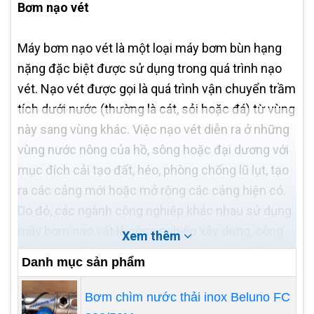
Bơm nạo vét
Máy bơm nạo vét là một loại máy bơm bùn hạng
nặng đặc biệt được sử dụng trong quá trình nạo
vét. Nạo vét được gọi là quá trình vận chuyển trầm
tích dưới nước (thường là cát, sỏi hoặc đá) từ vùng
này sang vùng khác. Việc nạo vét diễn ra ở những
vùng nước nông của hồ, sông hoặc đại dương với
mục đích cải tạo đất, héo, phòng chống lũ lụt, tạo
ra các cảng mới hoặc mở rộng các cảng hiện có.
Do đó, các ngành công nghiệp khác nhau sử dụng
máy bơm nạo vét là công nghiệp xây dựng, công
Xem thêm
nghiệp khai thác mỏ, công nghiệp than và dầu khí.
Danh mục sản phẩm
Bơm chìm nước thải inox Beluno FC