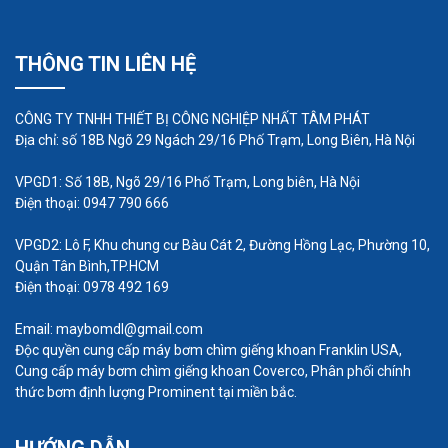
Chế biến khoáng sản thường dựa vào sự hình
thành bọt để tách khoáng chất phong phú khỏi
THÔNG TIN LIÊN HỆ
gangue. Trong quá trình, hóa chất được thêm vào
và không khí. Các khoáng chất phong phú bám vào
CÔNG TY TNHH THIẾT BỊ CÔNG NGHIỆP NHẤT TÂM PHÁT
không khí và di chuyển như bong bóng lên đỉnh
Địa chỉ: số 18B Ngõ 29 Ngách 29/16 Phố Trạm, Long Biên, Hà Nội
của một tế bào nổi trong khi cát và đất sét không
VPGD1: Số 18B, Ngõ 29/16 Phố Trạm, Long biên, Hà Nội
có giá trị thương mại chìm xuống đáy để tạo thành
Điện thoại: 0947 790 666
chất thải. Toàn bộ quá trình có thể được thực hiện
VPGD2: Lô F, Khu chung cư Bàu Cát 2, Đường Hồng Lạc, Phường 10,
trong các xe tăng theo loạt được gọi là máy gia
Quận Tân Bình,TP.HCM
công thô, người nhặt rác và người dọn dẹp.
Điện thoại: 0978 492 169
Email: maybomdl@gmail.com
Máy bơm nước
Độc quyền cung cấp máy bơm chìm giếng khoan Franklin USA,
Cung cấp máy bơm chìm giếng khoan Coverco, Phân phối chính
thức bơm định lượng Prominent tại miền bắc.
Máy bơm nước là thiết bị đơn giản. Họ buộc chất
làm mát thông qua khối động cơ, ống mềm và bộ