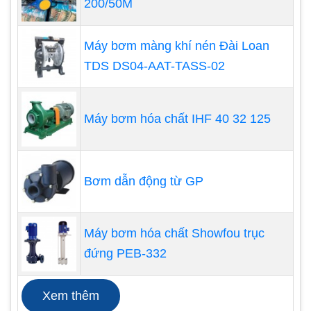
200/50M
Máy bơm màng khí nén Đài Loan
TDS DS04-AAT-TASS-02
Máy bơm hóa chất IHF 40 32 125
Bơm dẫn động từ GP
Bơm bùn chìm
Bơm chìm là một thiết bị có động cơ kín được gắn
Máy bơm hóa chất Showfou trục
chặt với thân bơm. Toàn bộ lắp ráp chìm trong
đứng PEB-332
chất lỏng được bơm. Ưu điểm chính của loại máy
bơm này là nó ngăn chặn sự xâm thực của máy
Xem thêm
bơm, một vấn đề liên quan đến chênh lệch độ cao