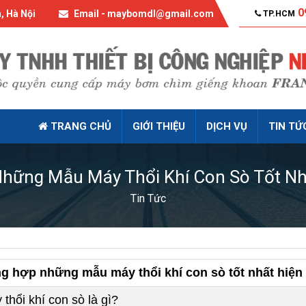
0
, Hà Nội
Email - maybomdl@gmail.com
TP.HCM
TRANG CHỦ
GIỚI THIỆU
DỊCH VỤ
TIN TỨ
hững Mẫu Máy Thổi Khí Con Sò Tốt Nh
Tin Tức
g hợp những mẫu máy thổi khí con sò tốt nhất hiện
thổi khí con sò là gì?