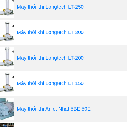
Máy thổi khí Longtech LT-250
Máy thổi khí Longtech LT-300
Máy thổi khí Longtech LT-200
Máy thổi khí Longtech LT-150
 dụng
Tạo bọt cho hồ chứa, bể nước.
Máy thổi khí Anlet Nhật 5BE 50E
Sục khí trong hệ thống sơn mạ kim loại, trong hệ thống xử
trồng thủy hải sản và nhiều nhất là nuôi tôm.