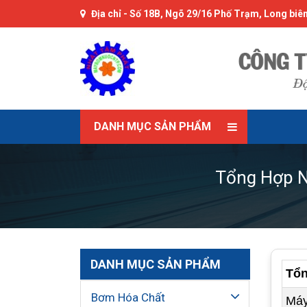
Địa chỉ -
Số 18B, Ngõ 29/16 Phố Trạm, Long biên
DANH MỤC SẢN PHẨM
Tổng Hợp N
DANH MỤC SẢN PHẨM
Tổn
Bơm Hóa Chất
Máy 