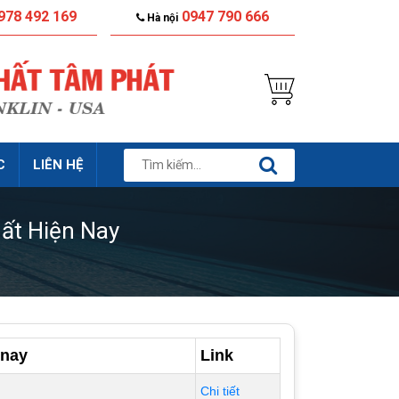
978 492 169
0947 790 666
Hà nội
C
LIÊN HỆ
ất Hiện Nay
 nay
Link
Chi tiết