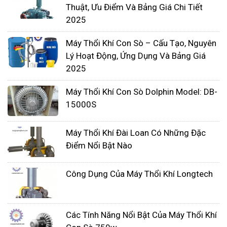
nó có thể trở nên phức tạp khi bạn được giao
Thuật, Ưu Điểm Và Bảng Giá Chi Tiết
nhiệm vụ đánh giá lại tất cả các tùy chọn có sẵn
2025
để tìm ra giải pháp phù hợp nhất. giải pháp tốt
Máy Thổi Khí Con Sò – Cấu Tạo, Nguyên
nhất. Tôi hy vọng sẽ làm nổi bật một số yếu tố
Lý Hoạt Động, Ứng Dụng Và Bảng Giá
chính cần xem xét khi bạn gặp phải tình huống
2025
này. Một số trong những cân nhắc chính này là:
Độ sâu chân không hoạt động
Máy Thổi Khí Con Sò Dolphin Model: DB-
15000S
Lưu lượng thể tích
Xử lý khí, chất lỏng và chất rắn
Máy Thổi Khí Đài Loan Có Những Đặc
Điểm Nổi Bật Nào
Công Dụng Của Máy Thổi Khí Longtech
Các Tính Năng Nổi Bật Của Máy Thổi Khí