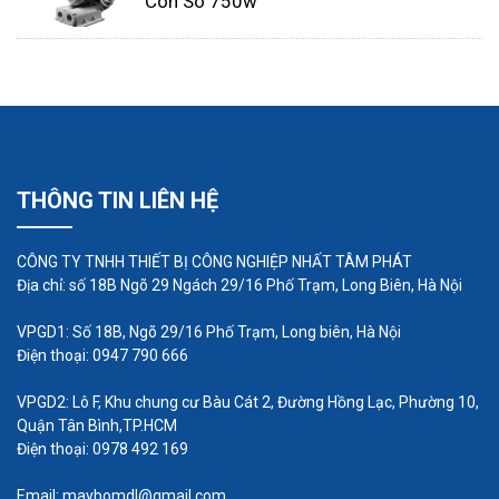
Con Sò 750w
Hai mục đầu tiên có thể hơi đơn giản, nhưng tiêu
chí cuối cùng có thể đưa ra nhiều sắc thái cho
THÔNG TIN LIÊN HỆ
quyết định này. Dưới đây là bảng phân tích chi tiết
hơn về từng tiêu chí này.
CÔNG TY TNHH THIẾT BỊ CÔNG NGHIỆP NHẤT TÂM PHÁT
Các máy thổi khí khác nhau có phạm vi độ
Địa chỉ: số 18B Ngõ 29 Ngách 29/16 Phố Trạm, Long Biên, Hà Nội
sâu chân không có thể đạt được khác nhau.
VPGD1: Số 18B, Ngõ 29/16 Phố Trạm, Long biên, Hà Nội
Điều này là do nguyên lý hoạt động của từng
Điện thoại: 0947 790 666
công nghệ. Dưới đây là tổng quan cấp cao về
khả năng độ sâu chân không của các công
VPGD2: Lô F, Khu chung cư Bàu Cát 2, Đường Hồng Lạc, Phường 10,
Quận Tân Bình,TP.HCM
nghệ này:
Điện thoại: 0978 492 169
Quạt gió kênh bên (quạt gió tái sinh). Những
Email: maybomdl@gmail.com