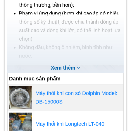
thông thường, bền hơn);
Phạm vi ứng dụng (bơm khí cao áp có nhiều
thông số kỹ thuật, được chia thành dòng áp
suất cao và dòng khí lớn, có thể linh hoạt lựa
chọn)
Không dầu, không ô nhiễm, bình tĩnh như
nước.
Xem thêm
Danh mục sản phẩm
Máy thổi khí con sò Dolphin Model:
DB-15000S
Máy thổi khí Longtech LT-040