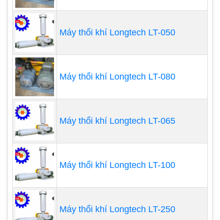
Máy thổi khí Longtech LT-050
Kiểm soát lượng không khí có độ ổn định cao
và vận hành dễ dàng.
Máy thổi khí Longtech LT-080
Hiệu suất cách nhiệt mạnh, lắp đặt dễ dàng,
độ tin cậy cao, tỷ lệ nén cao, nhiệt độ vận
hành ổ trục thấp, không dầu và không gây ô
Máy thổi khí Longtech LT-065
nhiễm, bảo trì dễ dàng, ngoại hình đẹp và
chất lượng cao nhất. Áp suất cao và sức hút
cao là do thiết kế độc đáo của bánh công tác.
Cạnh cánh quạt của Máy thổi khí con sò
Máy thổi khí Longtech LT-100
được trang bị nhiều cánh quạt. Khi cánh quạt
quay, do hiệu ứng ly tâm, không khí trong hai
cánh quạt nhanh chóng di chuyển ra hướng
Máy thổi khí Longtech LT-250