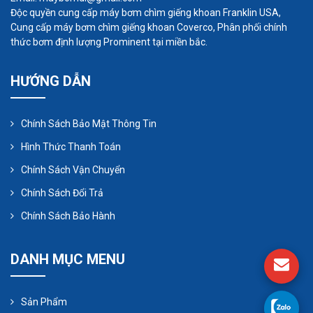
máy thổi này được thiết kế chủ yếu để tạo ra
Độc quyền cung cấp máy bơm chìm giếng khoan Franklin USA,
luồng không khí lớn với diện tích tương đối
Cung cấp máy bơm chìm giếng khoan Coverco, Phân phối chính
nhỏ, nhưng phải hy sinh độ sâu chân không.
thức bơm định lượng Prominent tại miền bắc.
Độ sâu chân không tối đa được thiết kế của
HƯỚNG DẪN
chúng (độ chân không cuối cùng) thường
không vượt quá 10 in-HgV. Nhìn vào thiết kế
bên trong của chúng sẽ cho thấy nguyên
Chính Sách Bảo Mật Thông Tin
nhân đằng sau hạn chế này.
Hình Thức Thanh Toán
Chính Sách Vận Chuyển
Chính Sách Đổi Trả
Chính Sách Bảo Hành
DANH MỤC MENU
Sản Phẩm