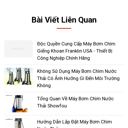
Bài Viết Liên Quan
Một khi nước cung cấp ra khỏi bát khuếch tán
trước đó, sau đó nó sẽ chảy trong một đường ống
cột dọc dài khi nó chảy lên từ giếng khoan theo
Độc Quyền Cung Cấp Máy Bơm Chìm
hướng ra ngoài.
Giếng Khoan Franklin USA - Thiết Bị
Công Nghiệp Chính Hãng
Trục quay trong cột có thể được đỡ ở các khoảng
cách 3 hoặc 5 feet thông qua ống lót ống
Không Sử Dụng Máy Bơm Chìm Nước
lót. Chúng được đặt trong cột và được bôi trơn bởi
Thải Có Ảnh Hưởng Gì Đến Môi Trường
nước chảy qua chúng.
Không
Đầu xả của máy bơm sẽ nằm ở bề mặt của máy
Tổng Quan Về Máy Bơm Chìm Nước
bơm này cho phép dòng nước thay đổi hướng,
Thải Showfou
theo hướng của đường ống xả. Một động cơ AC
đẩy cao thẳng đứng được đặt trên đỉnh của đầu
Hướng Dẫn Lắp Đặt Máy Bơm Chìm