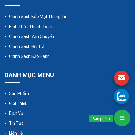
Chính Sách Bảo Mật Thông Tin
Hình Thức Thanh Toán
Chính Sách Vận Chuyển
Chính Sách Đổi Trả
Chính Sách Bảo Hành
DANH MỤC MENU
Sản Phẩm
Giới Thiệu
Ưu nhược điểm của bơm ly tâm
Dịch Vụ
trục đứng
Sản phẩm
Tin Tức
Máy bơm trục đứng Walker là một loại máy móc
Liên Hệ