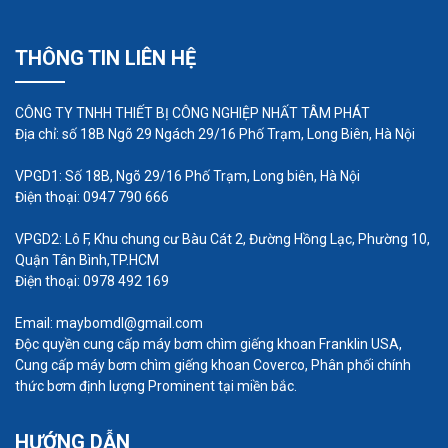
Các loại máy bơm ly tâm đứng
Các loại máy bơm trục đứng khác nhau chủ yếu
THÔNG TIN LIÊN HỆ
bao gồm
CÔNG TY TNHH THIẾT BỊ CÔNG NGHIỆP NHẤT TÂM PHÁT
Máy bơm trong dòng
Địa chỉ: số 18B Ngõ 29 Ngách 29/16 Phố Trạm, Long Biên, Hà Nội
Máy bơm thùng
VPGD1: Số 18B, Ngõ 29/16 Phố Trạm, Long biên, Hà Nội
Máy bơm cột đứng
Điện thoại: 0947 790 666
Máy bơm chìm
VPGD2: Lô F, Khu chung cư Bàu Cát 2, Đường Hồng Lạc, Phường 10,
Máy bơm giếng sâu
Quận Tân Bình,TP.HCM
Một số loại máy bơm liên quan khác là tuabin
Điện thoại: 0978 492 169
thẳng đứng, máy bơm tổng hợp thẳng đứng,
Email: maybomdl@gmail.com
máy bơm công nghiệp và máy bơm công
Độc quyền cung cấp máy bơm chìm giếng khoan Franklin USA,
nghiệp.
Cung cấp máy bơm chìm giếng khoan Coverco, Phân phối chính
thức bơm định lượng Prominent tại miền bắc.
HƯỚNG DẪN