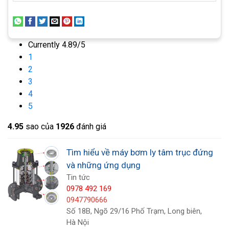
của máy bơm.
Currently 4.89/5
1
2
3
4
5
4.9
5
sao của
1926
đánh giá
Tìm hiểu về máy bơm ly tâm trục đứng
và những ứng dụng
Tin tức
0978 492 169
0947790666
Số 18B, Ngõ 29/16 Phố Trạm, Long biên,
Hà Nội