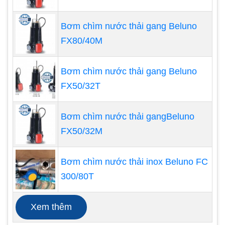
Một bơm cơ khí với đặc trưng thiết kế hoạt
Bơm chìm nước thải gang Beluno
động trong điều kiện khô ráo.Công suất từ
FX80/40M
cao của nâm châm chế tạo từ đất hiếm ngăn
ngừa nâm châm ứng chạm vào vỏ sau của
bơm và do đó tránh sự nóng chảy của các chi
Bơm chìm nước thải gang Beluno
tiết bằng nhựa fluororesin do phát sinh nhiệt.
FX50/32T
Sự cải tiến to lớn này chịu đựng được sự khô
ráo khi so sánh với các loại bơm từ thông
Bơm chìm nước thải gangBeluno
thường được làm bằng fluororesin.
FX50/32M
Giá bơm từ Iwaki rẻ hơn nhiều các thiết bị
cùng chức năng.
Bơm chìm nước thải inox Beluno FC
300/80T
Xem thêm