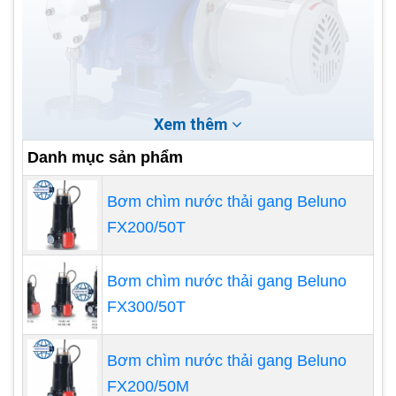
Xem thêm
Danh mục sản phẩm
Điểm nổi bật của bơm từ hóa
Bơm chìm nước thải gang Beluno
chất
FX200/50T
Bơm từ hóa chất Iwaki được gia công bằng
các vật liệu cao cấp của Nhật nhờ đó tuổi thọ
Bơm chìm nước thải gang Beluno
thiết bị được nâng cao. Máy còn có khả năng
FX300/50T
làm kín cao nhất, không rò rỉ gây nguy hiểm
cho con người.
Bơm chìm nước thải gang Beluno
Hàng nhập khẩu chính hãng, đầy đủ CO, CQ
FX200/50M