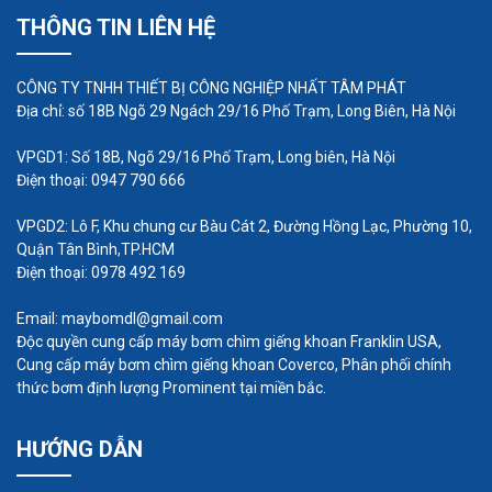
THÔNG TIN LIÊN HỆ
CÔNG TY TNHH THIẾT BỊ CÔNG NGHIỆP NHẤT TÂM PHÁT
Địa chỉ: số 18B Ngõ 29 Ngách 29/16 Phố Trạm, Long Biên, Hà Nội
VPGD1: Số 18B, Ngõ 29/16 Phố Trạm, Long biên, Hà Nội
Điện thoại: 0947 790 666
VPGD2: Lô F, Khu chung cư Bàu Cát 2, Đường Hồng Lạc, Phường 10,
Quận Tân Bình,TP.HCM
Điện thoại: 0978 492 169
Trên đây là tổng hợp thông tin về máy bơm hóa
Email: maybomdl@gmail.com
chất Iwaki, hy vọng sẽ hữu ích với các bạn. Ngoài
Độc quyền cung cấp máy bơm chìm giếng khoan Franklin USA,
ra, nếu còn bất kỳ điều gì thắc mắc đừng ngần
Cung cấp máy bơm chìm giếng khoan Coverco, Phân phối chính
thức bơm định lượng Prominent tại miền bắc.
ngại liên hệ với chúng tôi để được giải đáp nhanh
chóng.
HƯỚNG DẪN