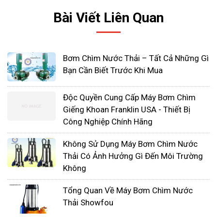
Bài Viết Liên Quan
Bơm Chìm Nước Thải – Tất Cả Những Gì
Bạn Cần Biết Trước Khi Mua
Địa chỉ cung cấp máy bơm uy tín
Độc Quyền Cung Cấp Máy Bơm Chìm
Công ty TNHH Thiết Bị Công Nghệ Nhất Tâm
Giếng Khoan Franklin USA - Thiết Bị
Công Nghiệp Chính Hãng
Phát tự hào là đơn vị được thành lập bởi đội
ngũ nhiều năm kinh nghiệm về thiết bị công
Không Sử Dụng Máy Bơm Chìm Nước
nghiệp, hệ thống tự động hóa và thiết bị điều
Thải Có Ảnh Hưởng Gì Đến Môi Trường
khiển. Chúng tôi luôn mong muốn mang đến
Không
cho doanh nghiệp tại Việt Nam giải pháp tổng
Tổng Quan Về Máy Bơm Chìm Nước
thể, công nghệ hiện đại thông qua đó chung
Thải Showfou
sức đưa nền kinh tế Việt Nam phát triển cùng