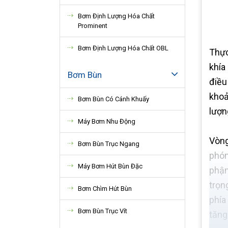
Bơm Định Lượng Hóa Chất
Prominent
Bơm Định Lượng Hóa Chất OBL
Thực
khía
Bơm Bùn
điều
khoả
Bơm Bùn Có Cánh Khuấy
lượn
Máy Bơm Nhu Động
Vòng
Bơm Bùn Trục Ngang
phón
Máy Bơm Hút Bùn Đặc
phận
trọn
Bơm Chìm Hút Bùn
phía
Bơm Bùn Trục Vít
tăng