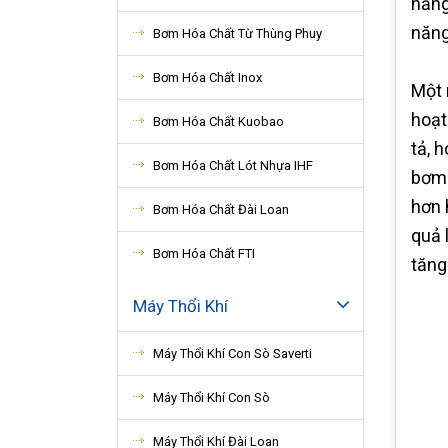
năng
năng
Bơm Hóa Chất Từ Thùng Phuy
Bơm Hóa Chất Inox
Một 
hoạt
Bơm Hóa Chất Kuobao
tả, 
Bơm Hóa Chất Lót Nhựa IHF
bơm 
hơn 
Bơm Hóa Chất Đài Loan
quả 
Bơm Hóa Chất FTI
tăng
Máy Thổi Khí
Máy Thổi Khí Con Sò Saverti
Máy Thổi Khí Con Sò
Máy Thổi Khí Đài Loan