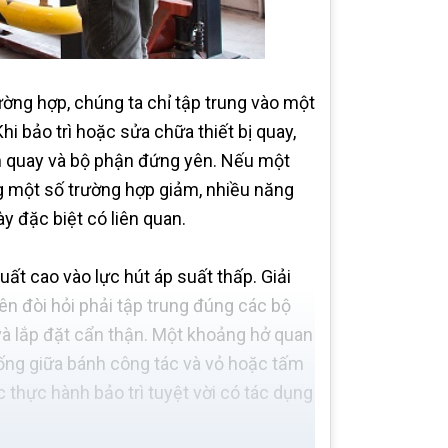
ường hợp, chúng ta chỉ tập trung vào một
i bảo trì hoặc sửa chữa thiết bị quay,
ận quay và bộ phận đứng yên. Nếu một
ng một số trường hợp giảm, nhiều năng
ày đặc biệt có liên quan.
t cao vào lực hút áp suất thấp. Giải
ên đòi hỏi phải tập trung đúng các bộ
 và lắp đặt cẩn thận. Một khoảng hở quan
ống giữa bánh công tác và vỏ hoặc tấm
c thực hành bảo trì tuyệt vời có tác dụng