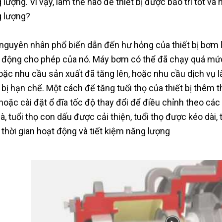
 lượng. Vì vậy, làm thế nào để thiết bị được bảo trì tốt và
 lượng?
nguyên nhân phổ biến dẫn đến hư hỏng của thiết bị bơm
 động cho phép của nó. Máy bơm có thể đã chạy quá mức
hoặc nhu cầu sản xuất đã tăng lên, hoặc nhu cầu dịch vụ là 
bị hạn chế. Một cách để tăng tuổi thọ của thiết bị thêm th
hoặc cài đặt ổ đĩa tốc độ thay đổi để điều chỉnh theo các
là, tuổi thọ con dấu được cải thiện, tuổi thọ được kéo dài, 
 thời gian hoạt động và tiết kiệm năng lượng