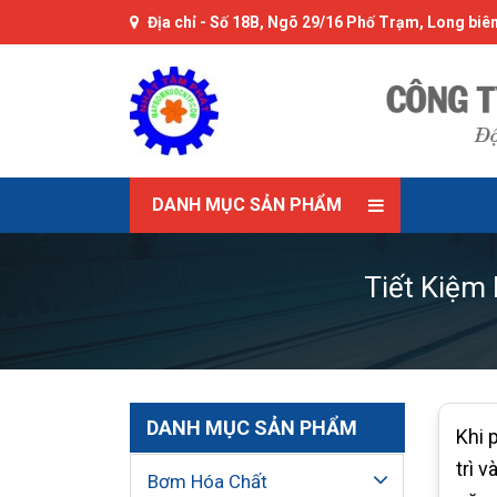
Địa chỉ -
Số 18B, Ngõ 29/16 Phố Trạm, Long biên
DANH MỤC SẢN PHẨM
Tiết Kiệm
DANH MỤC SẢN PHẨM
Khi 
trì 
Bơm Hóa Chất