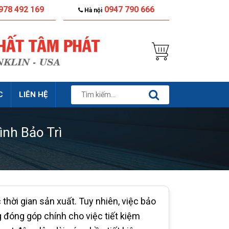
978 492 169
0947 790 666
Hà nội
C
LIÊN HỆ
nh Bảo Trì
c thời gian sản xuất. Tuy nhiên, việc bảo
g đóng góp chính cho việc tiết kiệm