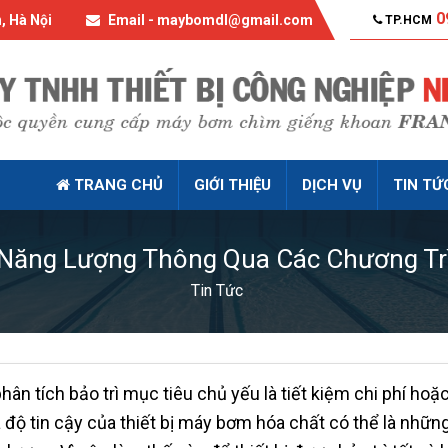
0
, Hà Nội
Email - maybomdl@gmail.com
TP.HCM
TRANG CHỦ
GIỚI THIỆU
DỊCH VỤ
TIN TỨ
 Năng Lượng Thông Qua Các Chương Trì
Tin Tức
phân tích bảo trì mục tiêu chủ yếu là tiết kiệm chi phí hoặ
và độ tin cậy của thiết bị máy bơm hóa chất có thể là nhữn