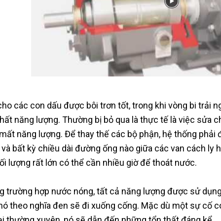
cho các con dấu được bôi trơn tốt, trong khi vòng bi trải 
thất năng lượng. Thường bị bỏ qua là thực tế là việc sửa 
mất năng lượng. Để thay thế các bộ phận, hệ thống phải 
và bất kỳ chiều dài đường ống nào giữa các van cách ly hút
hối lượng rất lớn có thể cần nhiều giờ để thoát nước.
g trường hợp nước nóng, tất cả năng lượng được sử dụng
nó theo nghĩa đen sẽ đi xuống cống. Mặc dù một sự cố có
lại thường xuyên, nó sẽ dẫn đến những tổn thất đáng kể.