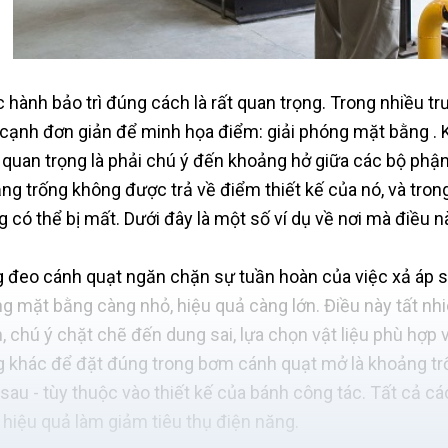
 hành bảo trì đúng cách là rất quan trọng. Trong nhiều tr
 cạnh đơn giản để minh họa điểm: giải phóng mặt bằng . Kh
 quan trọng là phải chú ý đến khoảng hở giữa các bộ ph
ng trống không được trả về điểm thiết kế của nó, và tro
g có thể bị mất. Dưới đây là một số ví dụ về nơi mà điều n
 đeo cánh quạt ngăn chặn sự tuần hoàn của việc xả áp suấ
g mặt bằng càng nhỏ, hiệu quả càng lớn. Điều này tất nhi
, chú ý chặt chẽ đến dung sai, lựa chọn vật liệu phù hợp
g khác để đặt đúng trong bơm cánh quạt mở là khoảng tr
 sau - tùy thuộc vào thiết kế của bánh công tác. Tất cả cá
 hiệu quả làm giảm tiêu thụ điện năng.