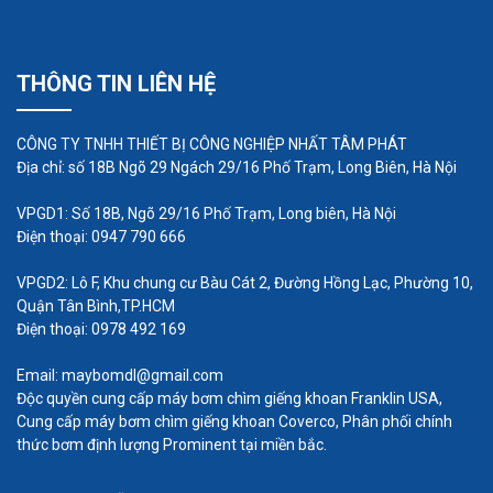
qua các đường ống ngầm vào hệ thống ống
nước. Và chỉ như thế, chúng ta có nước!
THÔNG TIN LIÊN HỆ
Lưu ý về kích thước của máy bơm chìm
giếng khoan :
CÔNG TY TNHH THIẾT BỊ CÔNG NGHIỆP NHẤT TÂM PHÁT
Chúng tôi đã đề cập đến các loại động cơ có kích
Địa chỉ: số 18B Ngõ 29 Ngách 29/16 Phố Trạm, Long Biên, Hà Nội
thước khác nhau và buồng bơm, và chúng tôi biết
VPGD1: Số 18B, Ngõ 29/16 Phố Trạm, Long biên, Hà Nội
bạn đang tự hỏi làm thế nào chúng tôi xác định
Điện thoại: 0947 790 666
kích thước của mỗi loại. Như chúng ta đã nói ở
VPGD2: Lô F, Khu chung cư Bàu Cát 2, Đường Hồng Lạc, Phường 10,
trên, động cơ có nhiều công suất, mỗi máy bơm
Quận Tân Bình,TP.HCM
có công suất khác nhau sẽ tạo ra lưu lượng và cột
Điện thoại: 0978 492 169
áp khác nhau. Bơm chìm giếng khoan có nhiều
Email: maybomdl@gmail.com
cánh quạt bên trong thì càng có lưu lượng lớn và
Độc quyền cung cấp máy bơm chìm giếng khoan Franklin USA,
cột áp cao, Đường kính bơm chìm càng lớn thì lưu
Cung cấp máy bơm chìm giếng khoan Coverco, Phân phối chính
thức bơm định lượng Prominent tại miền bắc.
lượng càng cao . Chúng thường nằm trong khoảng
3 - 48 m3/h