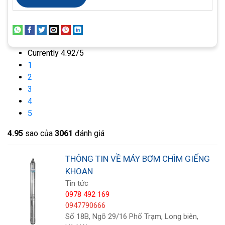
Currently 4.92/5
1
2
3
4
5
4.9
5
sao của
3061
đánh giá
THÔNG TIN VỀ MÁY BƠM CHÌM GIẾNG
KHOAN
Tin tức
0978 492 169
0947790666
Số 18B, Ngõ 29/16 Phố Trạm, Long biên,
Cấu tạo máy bơm chìm giếng khoan (ảnh minh