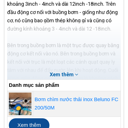
khoảng 3inch - 4inch và dài 12inch -18inch. Trên
đầu động cơ nối với buồng bơm - giống như động
cơ, nó cũng bao gồm thép không gỉ và cũng có
đường kính khoảng 3 - 4inch và dài 12 -18inch.
Bên trong buồng bơm là một trục được quay bằng
động cơ kết nối vào nó. Bên trong buồng bơm và
kết nối với trục là một loạt các cánh quạt quay ly
tâm với nhau để đẩy nước lên khi hoạt động. Cuối
Xem thêm
cùng, giữa động cơ và buồng bơm là khoảng cách
Danh mục sản phẩm
khoảng 2inch cho phép nước chàn và buồng bơm
và được các cánh quạt đẩy lên bằng lực ly tâm.
Bơm chìm nước thải inox Beluno FC
200/50M
Xem thêm