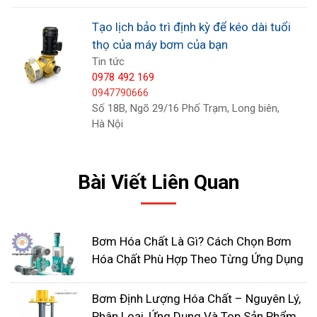
chỉnh các khoảng thời gian kiểm tra bằng cách
Tạo lịch bảo trì định kỳ để kéo dài tuổi
tính đến các điều kiện khác nhau có thể ảnh
thọ của máy bơm của bạn
hưởng đến tốc độ hao mòn của thiết bị.
Tin tức
0978 492 169
Bằng cách tạo lịch bảo trì định kỳ cân bằng cho
0947790666
Số 18B, Ngõ 29/16 Phố Trạm, Long biên,
máy bơm định lượng hóa chất
, bạn sẽ tiết kiệm
Hà Nội
được thời gian chết, giảm tác động môi trường do
rò rỉ và khí thải, cải thiện lợi nhuận và đảm bảo an
toàn cho nhân viên của bạn.
Bài Viết Liên Quan
Bơm Hóa Chất Là Gì? Cách Chọn Bơm
Hóa Chất Phù Hợp Theo Từng Ứng Dụng
Bơm Định Lượng Hóa Chất – Nguyên Lý,
Phân Loại, Ứng Dụng Và Top Sản Phẩm