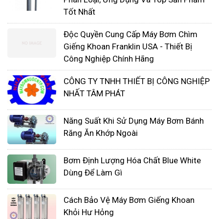
Tốt Nhất
Độc Quyền Cung Cấp Máy Bơm Chìm
Giếng Khoan Franklin USA - Thiết Bị
Công Nghiệp Chính Hãng
CÔNG TY TNHH THIẾT BỊ CÔNG NGHIỆP
NHẤT TÂM PHÁT
Năng Suất Khi Sử Dụng Máy Bơm Bánh
Răng Ăn Khớp Ngoài
Nếu bạn đang tìm kiếm một đội ngũ bảo trì hay
Bơm Định Lượng Hóa Chất Blue White
đang muốn tìm mua sản phẩm máy bơm định
Dùng Để Làm Gì
lượng thì hãy liên hệ với chúng tôi.Công ty TNHH
Thiết Bị Công Nghệ Nhất Tâm Phát được thành lập
Cách Bảo Vệ Máy Bơm Giếng Khoan
bởi đội ngũ nhiều năm kinh nghiệm về cung cấp
Khỏi Hư Hỏng