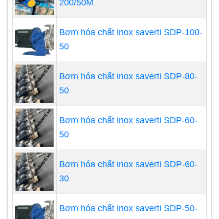
200/50M
Bơm hóa chất inox saverti SDP-100-
50
Bơm hóa chất inox saverti SDP-80-
Giảm khí thải thoát ra
50
Một nghiên cứu được công bố vài năm trước trên
Bơm hóa chất inox saverti SDP-60-
tạp chí Kỹ thuật hóa học cho thấy 60% lượng khí
50
thải thoát ra trong các nhà máy lọc dầu có thể
được truy nguyên từ các van bị rò rỉ.Bảo trì phòng
ngừa giữ cho cơ sở của bạn làm việc trong trạng
Bơm hóa chất inox saverti SDP-60-
thái tốt nhất, điều này làm cho các dự án của bạn
30
trở nên tốt hơn với môi trường.
Bơm hóa chất inox saverti SDP-50-