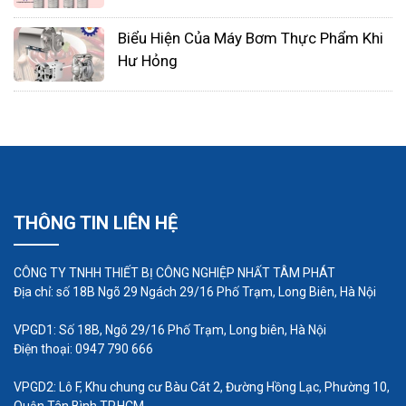
máy thổi khí con sò giá rẻ, máy bơm hóa chất, thiết
bị công nghiệp, hệ thống tự động hóa và thiết bị
Biểu Hiện Của Máy Bơm Thực Phẩm Khi
điều khiển, Nhất Tâm Phát luôn đem đến cho
Hư Hỏng
khách hàng các dịch vụ bảo hành, bảo trì và hỗ trợ
kỹ thuật chuyên nghiệp giúp cho hệ thống máy
móc, thiết bị của khách hoạt động một cách thông
suốt, ổn định, hiệu quả và an toàn nhất
THÔNG TIN LIÊN HỆ
CÔNG TY TNHH THIẾT BỊ CÔNG NGHIỆP NHẤT TÂM PHÁT
Địa chỉ: số 18B Ngõ 29 Ngách 29/16 Phố Trạm, Long Biên, Hà Nội
VPGD1: Số 18B, Ngõ 29/16 Phố Trạm, Long biên, Hà Nội
Điện thoại: 0947 790 666
VPGD2: Lô F, Khu chung cư Bàu Cát 2, Đường Hồng Lạc, Phường 10,