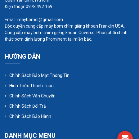
Quận Tân Bình,TP.HCM
Điện thoại: 0978 492 169
Email: maybomdl@gmail.com
Độc quyền cung cấp máy bơm chìm giếng khoan Franklin USA,
Cung cấp máy bơm chìm giếng khoan Coverco, Phân phối chính
thức bơm định lượng Prominent tại miền bắc.
HƯỚNG DẪN
Chính Sách Bảo Mật Thông Tin
Hình Thức Thanh Toán
Chính Sách Vận Chuyển
Phương châm của công ty là
“Uy tín – Chất lượng
Chính Sách Đổi Trả
– Nhanh chóng”
nên khách hàng yên tâm khi sử
Chính Sách Bảo Hành
dụng sản phẩm của công ty . Hãy liên hệ
ngay
Hotline 0947 790 666 - 0978 492 169
để
DANH MỤC MENU