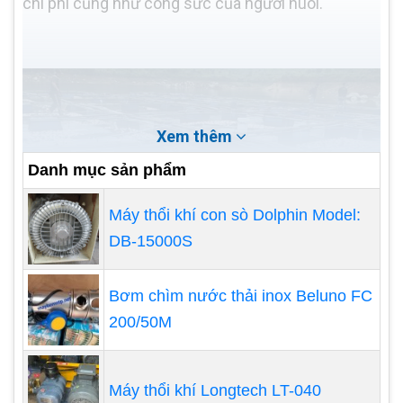
chi phí cũng như công sức của người nuôi.
Xem thêm
Danh mục sản phẩm
Máy thổi khí con sò Dolphin Model:
DB-15000S
Bơm chìm nước thải inox Beluno FC
200/50M
Máy thổi khí Longtech LT-040
Thực trạng như thế càng cho thấy việc cung cấp