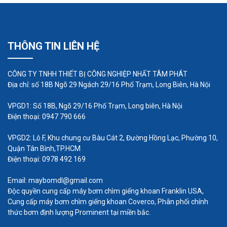
THÔNG TIN LIÊN HỆ
CÔNG TY TNHH THIẾT BỊ CÔNG NGHIỆP NHẤT TÂM PHÁT
Địa chỉ: số 18B Ngõ 29 Ngách 29/16 Phố Trạm, Long Biên, Hà Nội
VPGD1: Số 18B, Ngõ 29/16 Phố Trạm, Long biên, Hà Nội
Điện thoại: 0947 790 666
VPGD2: Lô F, Khu chung cư Bàu Cát 2, Đường Hồng Lạc, Phường 10,
Quận Tân Bình,TP.HCM
Điện thoại: 0978 492 169
Email: maybomdl@gmail.com
Độc quyền cung cấp máy bơm chìm giếng khoan Franklin USA,
Một số tác dụng khác của máy
Cung cấp máy bơm chìm giếng khoan Coverco, Phân phối chính
thổi khí con sò
thức bơm định lượng Prominent tại miền bắc.