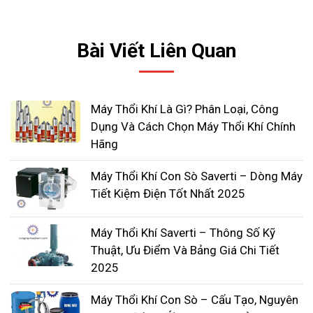
phẩm máy thổi khí con sò còn mang lại lợi ích lớn
cho các hộ chăn nuôi vì nó có độ bền giá thành rẻ
Bài Viết Liên Quan
mà ít gây tiếng ồn khi hoạt động.
Máy Thổi Khí Là Gì? Phân Loại, Công
Dụng Và Cách Chọn Máy Thổi Khí Chính
Hãng
Máy Thổi Khí Con Sò Saverti – Dòng Máy
Tiết Kiệm Điện Tốt Nhất 2025
Máy Thổi Khí Saverti – Thông Số Kỹ
Thuật, Ưu Điểm Và Bảng Giá Chi Tiết
2025
Máy Thổi Khí Con Sò – Cấu Tạo, Nguyên