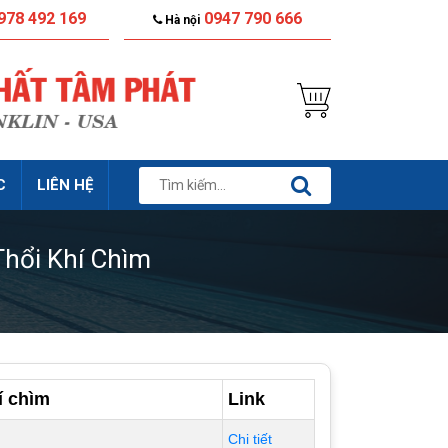
978 492 169
0947 790 666
Hà nội
C
LIÊN HỆ
Thổi Khí Chìm
í chìm
Link
Chi tiết