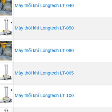
trình vận hành. Khách hàng có thể lựa chọn các dòng máy 
Máy thổi khí Longtech LT-040
hợp với nhu cầu của họ.
ịch vụ tư vấn lắp đặt
Nhất Phát không chỉ cung cấp sản phẩm mà còn đồng hàn
Máy thổi khí Longtech LT-050
, tư vấn và lắp đặt
máy thổi khí công nghiệp
. Đội ngũ kỹ
ứng dụng của máy thổi khí chìm và sẽ giúp khách hàng tìm
họ. Từ việc lựa chọn loại máy phù hợp, tính toán công suất,
Máy thổi khí Longtech LT-080
 thành, Tâm Nhất Phát cam kết đáp ứng mọi yêu cầu củ
áng tin cậy.
Máy thổi khí Longtech LT-065
Máy thổi khí Longtech LT-100