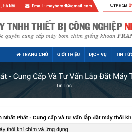
0
, Hà Nội
Email - maybomdl@gmail.com
TP.HCM
TRANG CHỦ
GIỚI THIỆU
DỊCH VỤ
TIN TỨ
t - Cung Cấp Và Tư Vấn Lắp Đặt Máy 
Tin Tức
 Nhất Phát - Cung cấp và tư vấn lắp đặt máy thổi kh
Máy thổi khí chìm và ứng dụng