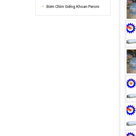
quá 
Bơm Chìm Giếng Khoan Peroni
phù 
2. D
Tâm 
chọn
các 
của 
hoàn
và đ