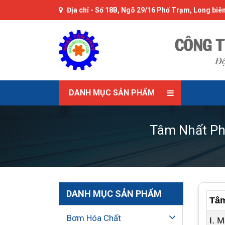
Địa chỉ -
Số 18B, Ngõ 29/16 Phố Trạm, Long biên
DANH MỤC SẢN PHẨM
Tâm Nhất Phá
DANH MỤC SẢN PHẨM
Tâm
Bơm Hóa Chất
I. 