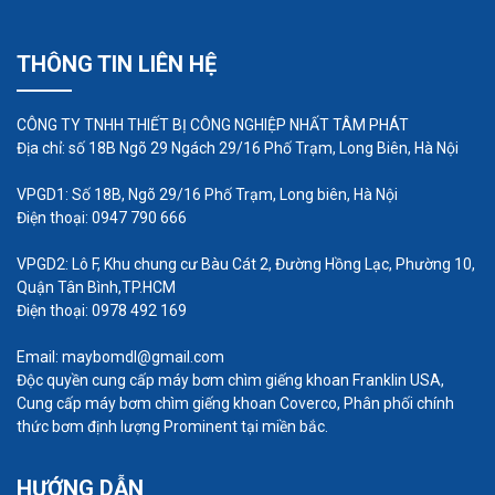
kiện chất lượng cao cũng rất quan trọng để giữ
cho máy bơm hoạt động ổn định và kéo dài tuổi
THÔNG TIN LIÊN HỆ
thọ của thiết bị.
Lịch bảo dưỡng máy bơm giếng
CÔNG TY TNHH THIẾT BỊ CÔNG NGHIỆP NHẤT TÂM PHÁT
khoan
Địa chỉ: số 18B Ngõ 29 Ngách 29/16 Phố Trạm, Long Biên, Hà Nội
Lịch bảo dưỡng máy bơm giếng khoan là một phần
VPGD1: Số 18B, Ngõ 29/16 Phố Trạm, Long biên, Hà Nội
quan trọng trong việc duy trì hiệu suất và tuổi thọ
Điện thoại: 0947 790 666
của hệ thống bơm nước. Việc bảo dưỡng định kỳ
VPGD2: Lô F, Khu chung cư Bàu Cát 2, Đường Hồng Lạc, Phường 10,
không chỉ giúp máy bơm hoạt động ổn định mà
Quận Tân Bình,TP.HCM
còn giúp người sử dụng tiết kiệm chi phí sửa chữa
Điện thoại: 0978 492 169
và nâng cao hiệu suất sử dụng nước.
Email: maybomdl@gmail.com
Độc quyền cung cấp máy bơm chìm giếng khoan Franklin USA,
Cung cấp máy bơm chìm giếng khoan Coverco, Phân phối chính
thức bơm định lượng Prominent tại miền bắc.
HƯỚNG DẪN