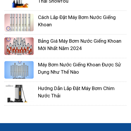
Thải Showfou
Cách Lắp Đặt Máy Bơm Nước Giếng
Khoan
Bảng Giá Máy Bơm Nước Giếng Khoan
Mới Nhất Năm 2024
Máy Bơm Nước Giếng Khoan Được Sử
Dụng Như Thế Nào
Nếu vấn đề vẫn tiếp tục, có thể cần phải kiểm tra
Hướng Dẫn Lắp Đặt Máy Bơm Chìm
lại cấu trúc của giếng khoan và xem xét việc thay
Nước Thải
đổi vị trí lắp đặt máy bơm. Đôi khi, việc điều chỉnh
độ sâu lắp đặt máy bơm cũng có thể giúp cải
thiện hiệu suất hoạt động của máy.
Cuối cùng, việc bảo dưỡng định kỳ và sử dụng linh