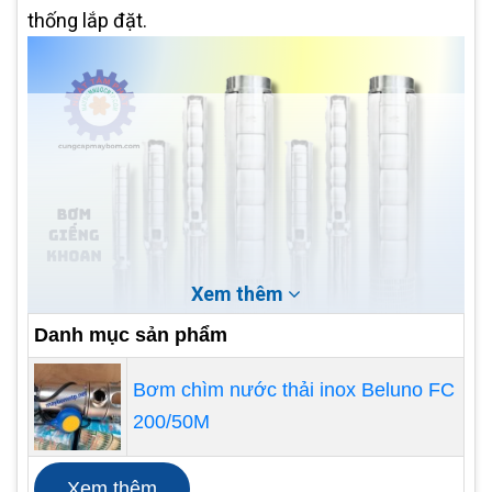
thống lắp đặt.
Xem thêm
Danh mục sản phẩm
Quá trình lắp đặt bắt đầu bằng việc đặt máy bơm
Bơm chìm nước thải inox Beluno FC
vào giếng khoan, sau đó kết nối với ống dẫn nước.
200/50M
Bộ điều khiển sẽ được lắp đặt ở vị trí thuận lợi để
theo dõi và điều chỉnh hoạt động của máy bơm.
Xem thêm