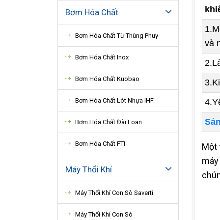
khi
Bơm Hóa Chất
1.M
Bơm Hóa Chất Từ Thùng Phuy
và 
Bơm Hóa Chất Inox
2.L
Bơm Hóa Chất Kuobao
3.Ki
Bơm Hóa Chất Lót Nhựa IHF
4.Y
Sản
Bơm Hóa Chất Đài Loan
Bơm Hóa Chất FTI
Một 
máy 
Máy Thổi Khí
chún
Máy Thổi Khí Con Sò Saverti
Máy Thổi Khí Con Sò