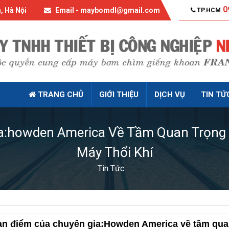
0
, Hà Nội
Email - maybomdl@gmail.com
TP.HCM
TRANG CHỦ
GIỚI THIỆU
DỊCH VỤ
TIN TỨ
a:howden America Về Tầm Quan Trọng 
Máy Thổi Khí
Tin Tức
n điểm của chuyên gia:Howden America về tầm quan