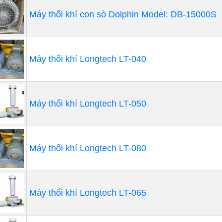
Máy thổi khí con sò Dolphin Model: DB-15000S
Mô tả một hệ thống điều khiển quạt m
Máy thổi khí Longtech LT-040
ng trong các nhà máy và nhà máy xử l
ơ bản, một hệ thống điều khiển quạt máy thổi thông thư
 trên các máy thổi riêng lẻ để điều chỉnh luồng khí vào h
Máy thổi khí Longtech LT-050
trung tích hợp các máy thổi và đảm bảo chúng hoạt động
g tối ưu dựa trên các quy trình liên quan.
Máy thổi khí Longtech LT-080
Máy thổi khí Longtech LT-065