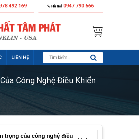
978 492 169
0947 790 666
Hà nội
C
LIÊN HỆ
Của Công Nghệ Điều Khiển
 trọng của công nghệ điều