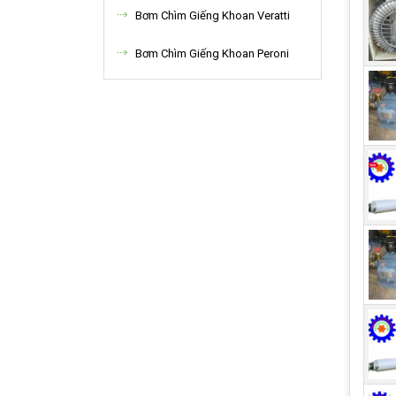
Bơm Chìm Giếng Khoan Veratti
Bơm Chìm Giếng Khoan Peroni
1.
dụ
Về c
dụng
tập 
lượn