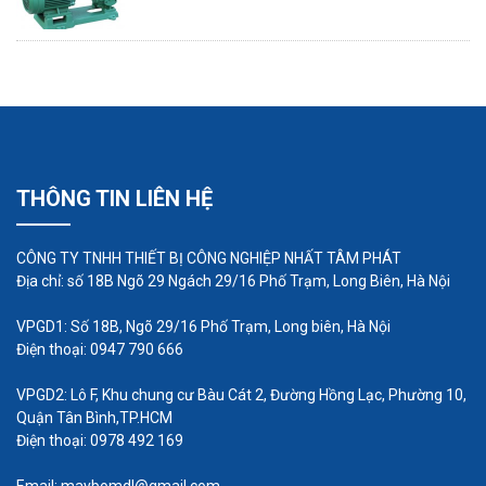
Điện áp sử dụng: Chọn loại một pha 220V/
50Hz, hoặc máy bơm 3 pha 380V/50Hz.
Lưu lượng bơm: Là lượng nước mà máy bơm
vận chuyển trong một đơn vị thời gian: tính
bằng m3/giờ hoặc lít/phút v.v... Trong máy
thường ghi là Qmax, đó là lưu lượng tối đa, vì
THÔNG TIN LIÊN HỆ
lưu lượng nước còn tùy thuộc vào nhiều yếu
tố khác như độ cao, tốc độ, công suất máy
CÔNG TY TNHH THIẾT BỊ CÔNG NGHIỆP NHẤT TÂM PHÁT
v.v..
Địa chỉ: số 18B Ngõ 29 Ngách 29/16 Phố Trạm, Long Biên, Hà Nội
Độ cao: Độ cao của mực chất lỏng thường
VPGD1: Số 18B, Ngõ 29/16 Phố Trạm, Long biên, Hà Nội
ghi là H, có máy ghi là Hmax.
Điện thoại: 0947 790 666
Khảo sát thực tế loại hóa chất cần bơm (điều
VPGD2: Lô F, Khu chung cư Bàu Cát 2, Đường Hồng Lạc, Phường 10,
này cực kỳ quan trọng). Vì tại Việt Nam các
Quận Tân Bình,TP.HCM
nhà máy thường dùng một bơm hóa chất cho
Điện thoại: 0978 492 169
nhiều loại hóa chất và các hóa chất thường