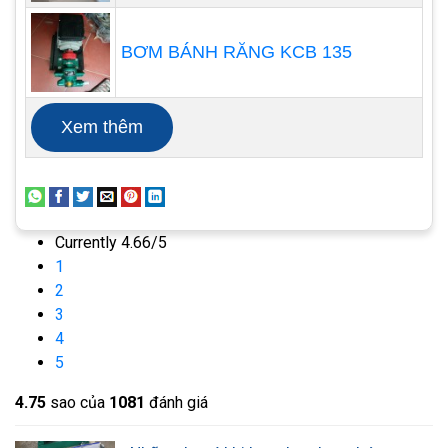
BƠM BÁNH RĂNG KCB 135
Xem thêm
Currently 4.66/5
1
2
3
4
5
Ngoài ra, khi lắp đặt bơm hóa chất cũng cần
phải chú ý đến những điểm sau nhằm tránh gây
4.7
5
sao của
1081
đánh giá
trục trặc cho bơm trong quá trình vận hành.