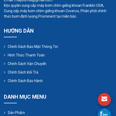
Email: maybomdl@gmail.com
lẫn tạp chất gây ra hỏng bơm.
Độc quyền cung cấp máy bơm chìm giếng khoan Franklin USA,
Cách vận hành máy. Nếu trường hợp máy
Cung cấp máy bơm chìm giếng khoan Coverco, Phân phối chính
thức bơm định lượng Prominent tại miền bắc.
bơm khi vận hành có biểu hiện hư hỏng như
kêu, kẹt, khó khởi động... thì phải ngưng vận
HƯỚNG DẪN
hành và tiến hành kiểm tra. Tuyệt đối vận
hành tiếp nếu không sẽ gây hỏng bơm.
Chính Sách Bảo Mật Thông Tin
Hình Thức Thanh Toán
Chính Sách Vận Chuyển
Chính Sách Đổi Trả
Chính Sách Bảo Hành
DANH MỤC MENU
Sản Phẩm