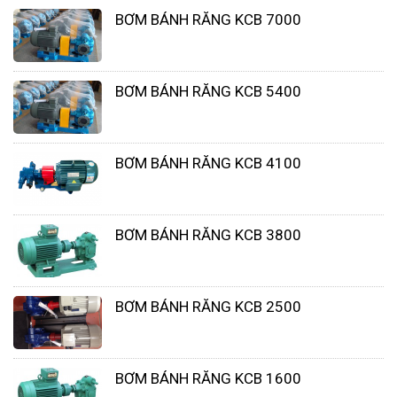
BƠM BÁNH RĂNG KCB 7000
BƠM BÁNH RĂNG KCB 5400
BƠM BÁNH RĂNG KCB 4100
BƠM BÁNH RĂNG KCB 3800
BƠM BÁNH RĂNG KCB 2500
Ngoài việc nắm biết loại bơm đó hoạt động như
thế nào thì cần phải biết thêm các tính năng kỹ
BƠM BÁNH RĂNG KCB 1600
thuật quan trọng sau: