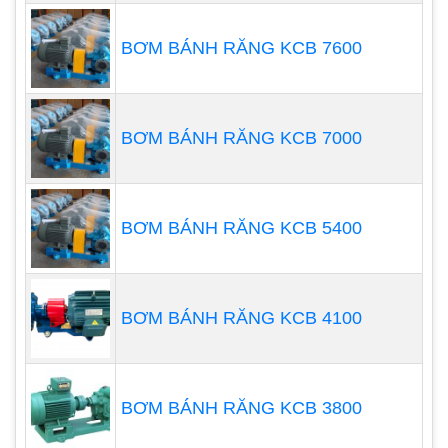
o
nếu trên 40
C thì cần phải chọn bơm được tạo
thành từ chất liệu inox).
BƠM BÁNH RĂNG KCB 7600
BƠM BÁNH RĂNG KCB 7000
BƠM BÁNH RĂNG KCB 5400
BƠM BÁNH RĂNG KCB 4100
BƠM BÁNH RĂNG KCB 3800