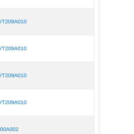
học và thực tế là chúng dễ tháo lắp, làm
T209A010
T209A010
T209A010
T209A010
000A002