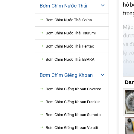
hở b
Bơm Chìm Nước Thải
trọn
Bơm Chìm Nước Thải China
Mặc 
Bơm Chìm Nước Thải Tsurumi
được
và đ
Bơm Chìm Nước Thải Pentax
lệ v
Bơm Chìm Nước Thải EBARA
cho 
Máy 
Bơm Chìm Giếng Khoan
Dan
tăng
Bơm Chìm Giếng Khoan Coverco
bơm 
bảo 
Bơm Chìm Giếng Khoan Franklin
Bơm 
Bơm Chìm Giếng Khoan Sumoto
với 
Bơm Chìm Giếng Khoan Veratti
răng