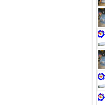
Cá
Bơm 
phẩm
áp s
xu h