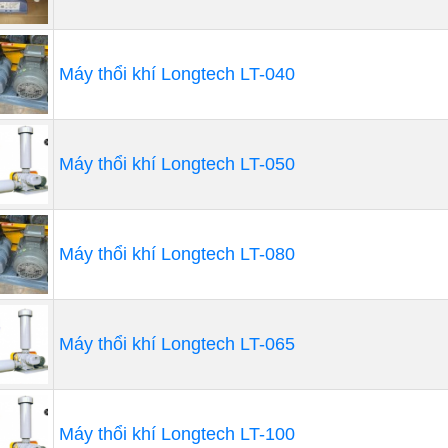
Máy thổi khí Longtech LT-040
c ứng dụng chính của máy bơm bánh r
Máy thổi khí Longtech LT-050
bánh răng thường được sử dụng để bơm chất lỏng có độ 
. Chúng được ưa chuộng trong bất kỳ ứng dụng nào yêu 
uất cao. Đầu ra của máy bơm bánh răng không bị ảnh hưở
ướng được ưa chuộng hơn trong mọi tình huống nguồn c
Máy thổi khí Longtech LT-080
Máy thổi khí Longtech LT-065
Máy thổi khí Longtech LT-100