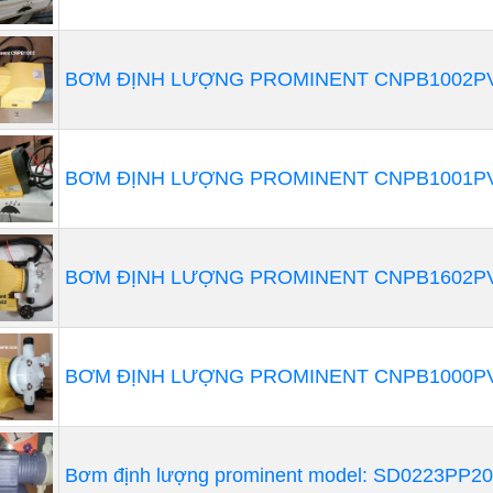
 ưa thích khi vệ sinh là quan trọng vì tính đơn giản về cơ 
và lắp ráp lại.
BƠM ĐỊNH LƯỢNG PROMINENT CNPB1002PV
BƠM ĐỊNH LƯỢNG PROMINENT CNPB1001PV
BƠM ĐỊNH LƯỢNG PROMINENT CNPB1602PV
BƠM ĐỊNH LƯỢNG PROMINENT CNPB1000PV
Bơm định lượng prominent model: SD0223PP2