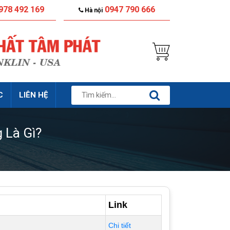
978 492 169
0947 790 666
Hà nội
C
LIÊN HỆ
 Là Gì?
Link
Chi tiết