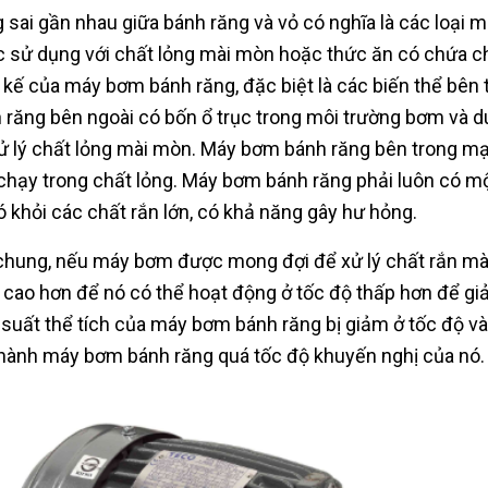
 sai gần nhau giữa bánh răng và vỏ có nghĩa là các loại 
 sử dụng với chất lỏng mài mòn hoặc thức ăn có chứa ch
t kế của máy bơm bánh răng, đặc biệt là các biến thể bên
 răng bên ngoài có bốn ổ trục trong môi trường bơm và du
ử lý chất lỏng mài mòn. Máy bơm bánh răng bên trong mạn
 chạy trong chất lỏng. Máy bơm bánh răng phải luôn có mộ
ó khỏi các chất rắn lớn, có khả năng gây hư hỏng.
chung, nếu máy bơm được mong đợi để xử lý chất rắn m
 cao hơn để nó có thể hoạt động ở tốc độ thấp hơn để gi
 suất thể tích của máy bơm bánh răng bị giảm ở tốc độ v
hành máy bơm bánh răng quá tốc độ khuyến nghị của nó.