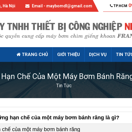
0
, Hà Nội
Email - maybomdl@gmail.com
TP.HCM
TRANG CHỦ
GIỚI THIỆU
DỊCH VỤ
TIN TỨ
Hạn Chế Của Một Máy Bơm Bánh Răng
Tin Tức
ng hạn chế của một máy bơm bánh răng là gì?
 chế của một máy bơm bánh răng