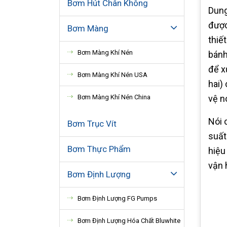
Bơm Hút Chân Không
Dung
được
Bơm Màng
thiế
Bơm Màng Khí Nén
bánh
để x
Bơm Màng Khí Nén USA
hai)
vệ n
Bơm Màng Khí Nén China
Nói 
Bơm Trục Vít
suất
Bơm Thực Phẩm
hiệu
vận 
Bơm Định Lượng
Bơm Định Lượng FG Pumps
Bơm Định Lượng Hóa Chất Bluwhite