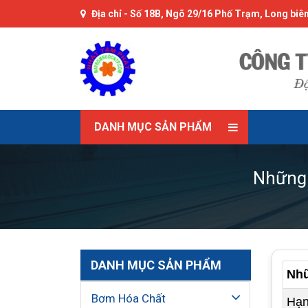
Địa chỉ -
Số 18B, Ngõ 29/16 Phố Trạm, Long biên
DANH MỤC SẢN PHẨM
Những 
DANH MỤC SẢN PHẨM
Nhữ
Bơm Hóa Chất
Hạn