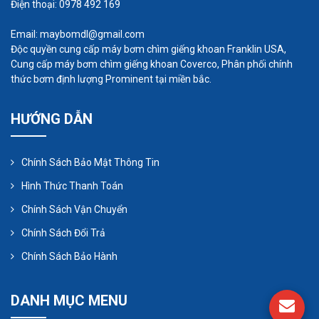
Điện thoại: 0978 492 169
Các ứng dụng điển hình:
•
Dùng bơm các loại axit đặc nóng, axit đậm đặc,
Email: maybomdl@gmail.com
các axit mạnh có tính ăn mòn cao, các bazo kiềm
Độc quyền cung cấp máy bơm chìm giếng khoan Franklin USA,
Cung cấp máy bơm chìm giếng khoan Coverco, Phân phối chính
mạnh
thức bơm định lượng Prominent tại miền bắc.
•
Có ứng dụng trong ngành công nghiệp xử lý chất
thải, ngành công nghiệp hóa chất, hóa dầu
HƯỚNG DẪN
•
Ứng dụng trong ngành công nghiệp sơn dung
bơm phun sơn, kể cả sơn đặc
Chính Sách Bảo Mật Thông Tin
•
Ứng dụng bơm phun mạ
Hình Thức Thanh Toán
•
ứng dụng trong ngành điện tự
Chính Sách Vận Chuyển
Chính Sách Đổi Trả
Chính Sách Bảo Hành
DANH MỤC MENU