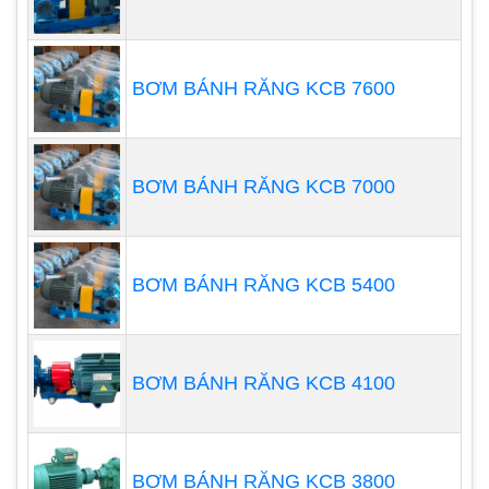
hóa chất chuyển động.
BƠM BÁNH RĂNG KCB 7600
BƠM BÁNH RĂNG KCB 7000
BƠM BÁNH RĂNG KCB 5400
BƠM BÁNH RĂNG KCB 4100
Nguyên lý hoạt động của máy bơm từ hóa chất
cực kỳ đơn giản bao gồm quy trình bơm mồi, quy
BƠM BÁNH RĂNG KCB 3800