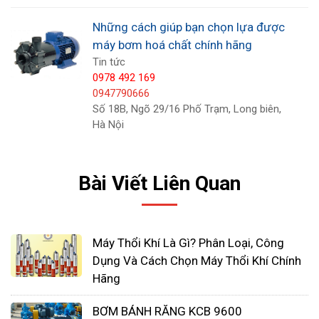
Những cách giúp bạn chọn lựa được
máy bơm hoá chất chính hãng
Tin tức
0978 492 169
0947790666
Số 18B, Ngõ 29/16 Phố Trạm, Long biên,
– Áp lực làm việc max: 4.1bar
Hà Nội
– Kiểu kết nối: ren theo tiêu chuẩn NPT or BSP
– Chịu được tất cả các loại hoá chất có tính ăn
mòn, mài mòn và độ nhớt cao như H2SO4, HCl,
Bài Viết Liên Quan
HNO3, NaOH, Sơn, Dung môi, xăng, dầu ăn.
Cách lựa chọn bơm hoá chất phù hợp
Máy Thổi Khí Là Gì? Phân Loại, Công
Dụng Và Cách Chọn Máy Thổi Khí Chính
Tiêu chí đầu tiên đó là xác định loại hóa chất cần
Hãng
bơm là gì, độ đậm đặc có cao không, tính ăn mòn
có cao không, cần phải xác định cho kỹ.
BƠM BÁNH RĂNG KCB 9600