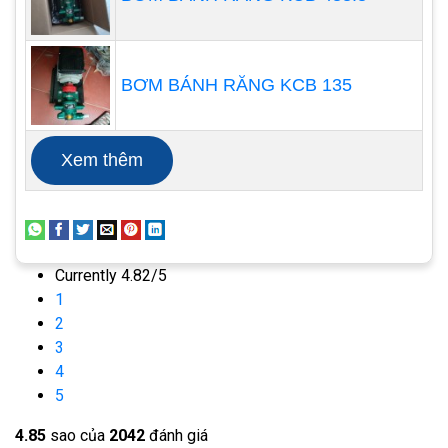
– Áp lực max: 7.5 m.
– Vật liệu: PP, PVDF, Thép không gỉ 316,..
– Nhiệt độ: 82 0C với vật liệu PP, 104 oC với vật
BƠM BÁNH RĂNG KCB 135
liệu PVDF
– Độ nhớt lên đến 50 cP
Xem thêm
Currently 4.82/5
1
2
3
4
5
4.8
5
sao của
2042
đánh giá