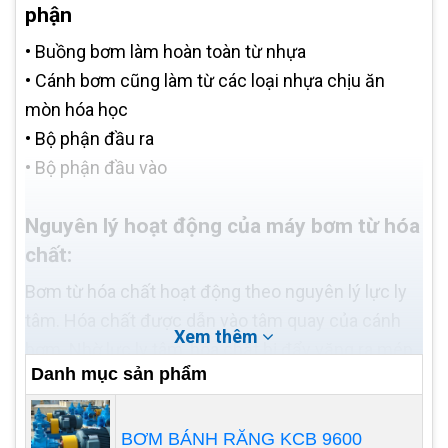
phận
•
Buồng bơm làm hoàn toàn từ nhựa
•
Cánh bơm cũng làm từ các loại nhựa chịu ăn
mòn hóa học
•
Bộ phận đầu ra
•
Bộ phận đầu vào
Nguyên lý hoạt động của máy bơm từ hóa
chất:
Bơm từ hóa chất hoạt động theo nguyên lý lực ly
tâm. Hóa chất được dẫn vào tâm quay của cánh
Xem thêm
bơm. Nhờ lực ly tâm, hóa chất bị đẩy văng ra mép
Danh mục sản phẩm
cánh bơm. Năng lượng bên ngoài thông qua cánh
bơm đã được truyền cho dòng chảy, một phần tạo
nên áp năng, một phần tạo thành động năng khiến
BƠM BÁNH RĂNG KCB 9600