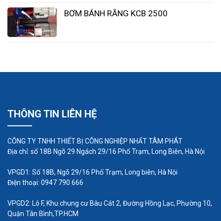
BƠM BÁNH RĂNG KCB 2500
•
Bên cạnh đó điện áp sử dụng cũng đóng vai trò
quan trọng giúp tiết kiệm chi phí cũng như luôn giữ
nguồn điện vào cho máy hoạt động bền bỉ và tuổi
THÔNG TIN LIÊN HỆ
thọ cao hơn.
CÔNG TY TNHH THIẾT BỊ CÔNG NGHIỆP NHẤT TÂM PHÁT
Máy bơm hóa chất có ứng dụng gì?
Địa chỉ: số 18B Ngõ 29 Ngách 29/16 Phố Trạm, Long Biên, Hà Nội
Máy
bơm hóa chất chính hãng
có cấu tạo và
VPGD1: Số 18B, Ngõ 29/16 Phố Trạm, Long biên, Hà Nội
nguyên lý hoạt động đặc biệt vì vậy có nhiều ứng
Điện thoại: 0947 790 666
dụng và đặc biệt có thể bơm được mọi loại hóa
VPGD2: Lô F, Khu chung cư Bàu Cát 2, Đường Hồng Lạc, Phường 10,
chất ăn mòn, hóa chất mài mòn.
Quận Tân Bình,TP.HCM