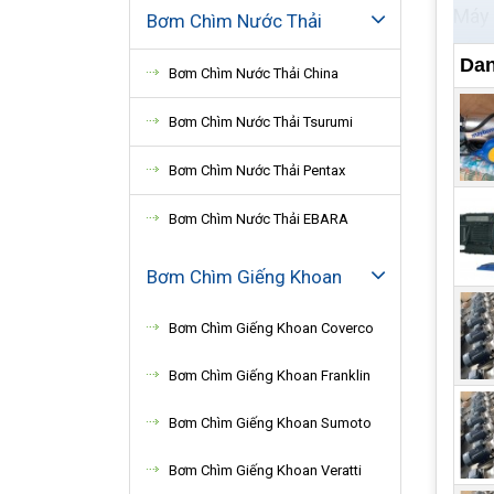
Máy 
Bơm Chìm Nước Thải
công 
Dan
Bơm Chìm Nước Thải China
xuấ
ứng 
Bơm Chìm Nước Thải Tsurumi
Bơm Chìm Nước Thải Pentax
Cấu
Máy 
Bơm Chìm Nước Thải EBARA
ngan
Bơm Chìm Giếng Khoan
chất
được
Bơm Chìm Giếng Khoan Coverco
chỉ 
Bơm Chìm Giếng Khoan Franklin
Bơm Chìm Giếng Khoan Sumoto
Bơm Chìm Giếng Khoan Veratti