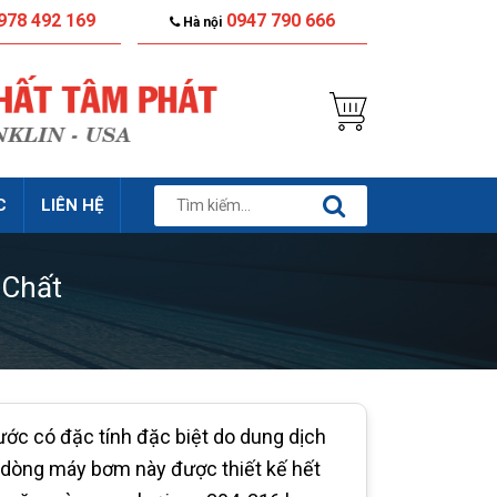
978 492 169
0947 790 666
Hà nội
C
LIÊN HỆ
 Chất
ớc có đặc tính đặc biệt do dung dịch
n dòng máy bơm này được thiết kế hết