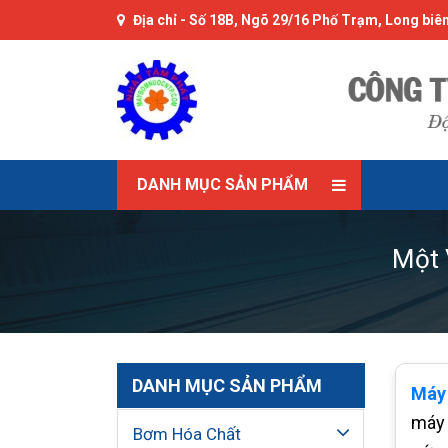
Địa chỉ -
Số 18B, Ngõ 29/16 Phố Trạm, Long biên
DANH MỤC SẢN PHẨM
Một 
DANH MỤC SẢN PHẨM
Máy
máy 
Bơm Hóa Chất