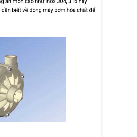
ng ăn mòn cao như inox 304, 316 hay
u cần biết về dòng máy bơm hóa chất để