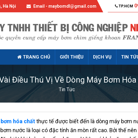
0
, Hà Nội
Email - maybomdl@gmail.com
TP.HCM
TRANG CHỦ
GIỚI THIỆU
DỊCH VỤ
TIN TỨ
Vài Điều Thú Vị Về Dòng Máy Bơm Hóa
Tin Tức
 bơm hóa chất
thực tế được biết đến là dòng máy bơm nư
bơm nước là loại có đặc tính ăn mòn rất cao. Bởi thế nê