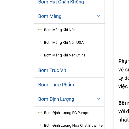
Bơm Hút Chân Không
Bơm Màng
Bơm Màng Khí Nén
Bơm Màng Khí Nén USA
Bơm Màng Khí Nén China
Phụ 
vệ s
Bơm Trục Vít
Lý d
Bơm Thực Phẩm
việc
Bơm Định Lượng
Bôi
với 
Bơm Định Lượng FG Pumps
nhật
Bơm Định Lượng Hóa Chất Bluwhite