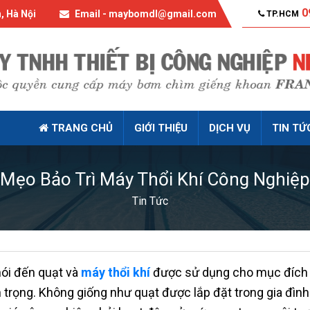
0
, Hà Nội
Email - maybomdl@gmail.com
TP.HCM
TRANG CHỦ
GIỚI THIỆU
DỊCH VỤ
TIN TỨ
Mẹo Bảo Trì Máy Thổi Khí Công Nghiệp
Tin Tức
nói đến quạt và
máy thổi khí
được sử dụng cho mục đích cô
 trọng. Không giống như quạt được lắp đặt trong gia đình