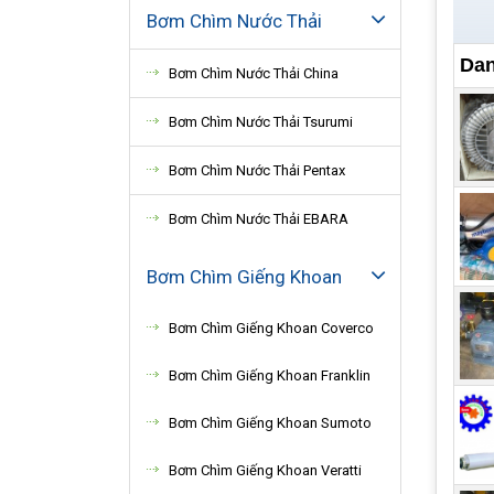
Bơm Chìm Nước Thải
Dan
Bơm Chìm Nước Thải China
Bơm Chìm Nước Thải Tsurumi
Vệ s
Bơm Chìm Nước Thải Pentax
tấm 
Lên 
Bơm Chìm Nước Thải EBARA
Để đ
đều 
Bơm Chìm Giếng Khoan
các 
Bơm Chìm Giếng Khoan Coverco
cung
cung
Bơm Chìm Giếng Khoan Franklin
Bơm Chìm Giếng Khoan Sumoto
Bơm Chìm Giếng Khoan Veratti