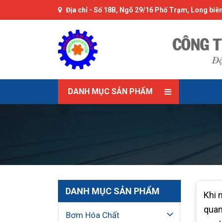
Địa chỉ -
Số 18B, Ngõ 29/16 Phố Trạm, Long biên
DANH MỤC SẢN PHẨM
DANH MỤC SẢN PHẨM
Khi 
quan
Bơm Hóa Chất