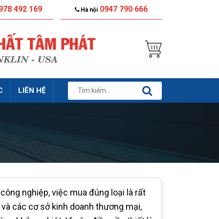
978 492 169
0947 790 666
Hà nội
C
LIÊN HỆ
ng nghiệp, việc mua đúng loại là rất
 và các cơ sở kinh doanh thương mại,