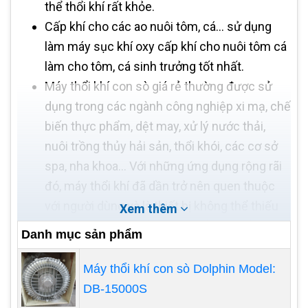
thể thổi khí rất khỏe.
Cấp khí cho các ao nuôi tôm, cá... sử dụng
làm máy sục khí oxy cấp khí cho nuôi tôm cá
làm cho tôm, cá sinh trưởng tốt nhất.
Máy thổi khí con sò giá rẻ thường được sử
dụng trong các ngành công nghiệp xi mạ, chế
biến thực phẩm, dệt may, xử lý nước thải,
nuôi trồng thủy hải sản, thổi khói, các cơ sở
spa, nha khoa… Với những ứng dụng rộng rãi
đó, máy thổi khí đã dần trở nên quen thuộc
với người dùng và là thiết bị không thể thiếu
Xem thêm
trong các dây chuyền sản xuất, hệ thống xử
Danh mục sản phẩm
lý của nhiều công ty, xí nghiệp. Tuy nhiên, về
mức độ phổ biến thì nó vẫn còn là một “dấu
Máy thổi khí con sò Dolphin Model:
hỏi” với nhiều người khi nghe về
máy thổi khí
DB-15000S
con sò chính hãng
.