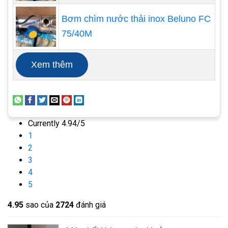
Bơm chìm nước thải inox Beluno FC
75/40M
Xem thêm
Currently 4.94/5
1
2
Mua máy thổi khí con sò giá rẻ ở đâu?
3
Công ty TNHH Nhất Tâm Phát là doanh nghiệp
4
hàng đầu trong lĩnh vực mua bán máy thổi khí
5
ccon sò cũ và mới, máy bơm hóa chất, máy bơm
4.9
5
sao của
2724
đánh giá
bánh răng... tại Việt Nam. Với nhiều năm kinh