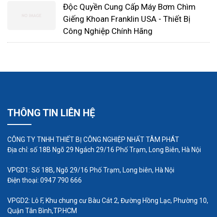
Công ty có nhiều năm kinh nghiệm trong lĩnh vực
Độc Quyền Cung Cấp Máy Bơm Chìm
Giếng Khoan Franklin USA - Thiết Bị
cung cấp động cơ điện, máy thổi khí, máy bơm
Công Nghiệp Chính Hãng
chìm nước thải, máy bơm hóa chất...phục vụ cho
các ngành công nghiệp như: cơ khí chế tạo máy,
thực phẩm, môi trường, nhựa, xi măng, sắt thép,
cao su, chế biến gỗ...
Với sự kết hợp công nghệ tiên tiến trong xử lý
THÔNG TIN LIÊN HỆ
nước thải các ngành công nghiệp, nông nghiệp,
nước thải sinh hoạt...chúng tôi rất mong được
CÔNG TY TNHH THIẾT BỊ CÔNG NGHIỆP NHẤT TÂM PHÁT
chung tay cùng các doanh nghiệp sản xuất xử lý
Địa chỉ: số 18B Ngõ 29 Ngách 29/16 Phố Trạm, Long Biên, Hà Nội
các loại nước thải trước khi thải ra môi trường đạt
VPGD1: Số 18B, Ngõ 29/16 Phố Trạm, Long biên, Hà Nội
tiêu chuẩn như mong muốn, giúp các doanh
Điện thoại: 0947 790 666
nghiệp yên tâm sản xuất, giúp môi trường chúng
VPGD2: Lô F, Khu chung cư Bàu Cát 2, Đường Hồng Lạc, Phường 10,
ta phát triển bền vững.
Quận Tân Bình,TP.HCM