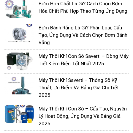
Bơm Hóa Chất Là Gì? Cách Chọn Bơm
dụng khác nhau, hiện nay sản phẩm máy thổi khí
Hóa Chất Phù Hợp Theo Từng Ứng Dụng
đang bán trên thị trường có đa dạng chủng loại và
giá khác nhau.
Bơm Bánh Răng Là Gì? Phân Loại, Cấu
Tạo, Ứng Dụng Và Cách Chọn Bơm Bánh
Răng
Máy Thổi Khí Con Sò Saverti – Dòng Máy
Tiết Kiệm Điện Tốt Nhất 2025
Máy Thổi Khí Saverti – Thông Số Kỹ
Thuật, Ưu Điểm Và Bảng Giá Chi Tiết
2025
Máy Thổi Khí Con Sò – Cấu Tạo, Nguyên
Lý Hoạt Động, Ứng Dụng Và Bảng Giá
2025