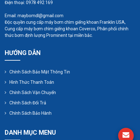
Điện thoại: 0978 492 169
Email: maybomdl@gmail.com
Độc quyền cung cấp máy bơm chìm giếng khoan Franklin USA,
Cung cấp máy bơm chìm giếng khoan Coverco, Phân phối chính
thức bơm định lượng Prominent tại miền bắc.
HƯỚNG DẪN
Chính Sách Bảo Mật Thông Tin
Hình Thức Thanh Toán
Chính Sách Vận Chuyển
Chính Sách Đổi Trả
Nhất Tâm Phát
- nhà cung cấp máy thổi khí con
Chính Sách Bảo Hành
sò giá rẻ uy tín, cam kết luôn tư vấn và cung cấp
cho khách hàng sản phẩm chất lượng cao mới
DANH MỤC MENU
100% đảm bảo uy tín với giá thành tốt nhất liên hệ