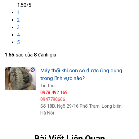
và bảo trì thấp hơn cũng như kéo dài tuổi thọ của
1.50/5
quạt gió.
1
2
Ứng dụng nhiệt độ cao
3
Xử lý nhiệt, giảm căng thẳng, lò công nghiệp và lò
4
nướng sử dụng đối lưu để lưu thông không khí
5
nóng. Máy thổi và máy thổi khí cho loại hình hoạt
1.5
5
sao của
8
đánh giá
động này phải có độ đàn hồi cao, bền và lâu dài để
chịu được các điều kiện nhiệt độ cao.
Máy thổi khí con sò được ứng dụng
trong lĩnh vực nào?
Tin tức
0978 492 169
0947790666
Số 18B, Ngõ 29/16 Phố Trạm, Long biên,
Hà Nội
Bài Viết Liên Quan