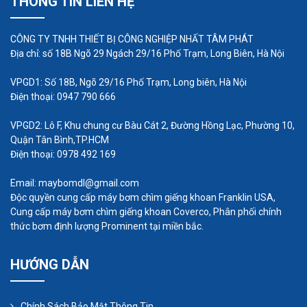
THÔNG TIN LIÊN HỆ
phần của quy trình sấy khô pho mát và các sản
phẩm phụ từ sữa.
CÔNG TY TNHH THIẾT BỊ CÔNG NGHIỆP NHẤT TÂM PHÁT
Địa chỉ: số 18B Ngõ 29 Ngách 29/16 Phố Trạm, Long Biên, Hà Nội
VPGD1: Số 18B, Ngõ 29/16 Phố Trạm, Long biên, Hà Nội
Điện thoại: 0947 790 666
VPGD2: Lô F, Khu chung cư Bàu Cát 2, Đường Hồng Lạc, Phường 10,
Quận Tân Bình,TP.HCM
Điện thoại: 0978 492 169
Email: maybomdl@gmail.com
Xử lý chất thải lò đốt
Độc quyền cung cấp máy bơm chìm giếng khoan Franklin USA,
Cung cấp máy bơm chìm giếng khoan Coverco, Phân phối chính
Việc sử dụng điển hình để đốt là xử lý chất thải
thức bơm định lượng Prominent tại miền bắc.
bằng cách đốt nó. Máy thổi khí con sò cho lò đốt
HƯỚNG DẪN
được thiết kế để đáp ứng các yêu cầu về thể tích
và áp suất khí của lò đốt. Một hệ thống gió cưỡng
bức đưa không khí vào lò đốt thông qua việc sử
Chính Sách Bảo Mật Thông Tin