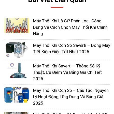
Máy Thổi Khí Là Gì? Phân Loại, Công
Dụng Và Cách Chọn Máy Thổi Khí Chính
Hãng
Máy Thổi Khí Con Sò Saverti – Dòng Máy
Bất kể thiết kế và kỹ thuật của máy thổi khí và quạt
Tiết Kiệm Điện Tốt Nhất 2025
gió cho các ứng dụng nhiệt độ cao như thế nào,
chúng đều sẽ bị hao mòn và hỏng hóc do các điều
Máy Thổi Khí Saverti – Thông Số Kỹ
Thuật, Ưu Điểm Và Bảng Giá Chi Tiết
kiện. Với suy nghĩ này, điều bắt buộc là các máy
2025
thổi khí được sử dụng trong các ứng dụng nhiệt
độ cao phải được theo dõi và bảo trì chặt chẽ để
Máy Thổi Khí Con Sò – Cấu Tạo, Nguyên
ngăn ngừa sự cố nghiêm trọng.
Lý Hoạt Động, Ứng Dụng Và Bảng Giá
Quạt thổi và quạt cắm được thiết kế đặc biệt
2025
thường được sử dụng nhất trong các ứng dụng