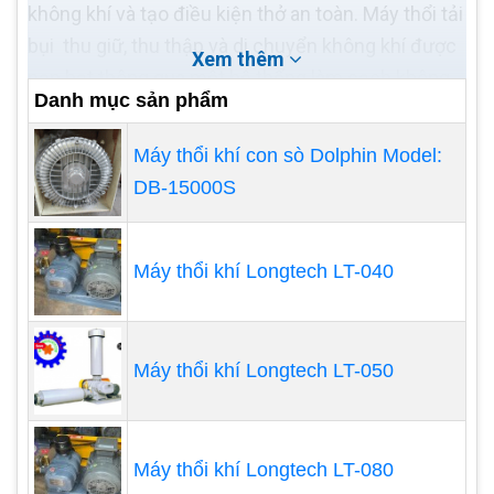
không khí và tạo điều kiện thở an toàn. Máy thổi tải
bụi thu giữ, thu thập và di chuyển không khí được
Xem thêm
nạp hạt thông qua một hệ thống làm sạch không
Danh mục sản phẩm
khí.
Có một số cấu hình của loại máy thổi khí này.
Máy thổi khí con sò Dolphin Model:
Chúng có thể là một phần của hệ thống hút mùi
DB-15000S
trên không gian làm việc bị ô nhiễm bụi hoặc phần
khởi đầu của hệ thống lọc không khí như nhà chứa
túi, bẫy hoặc hệ thống ống dẫn.
Máy thổi khí Longtech LT-040
Xử lý vật liệu khí nén
Bản chất của hệ thống xử lý vật liệu bằng khí nén
Máy thổi khí Longtech LT-050
là duy trì áp suất không đổi trong toàn bộ hệ thống
để ngăn ngừa bụi phóng xạ và tắc nghẽn. Nhiều
loại vật liệu có thể được vận chuyển bằng hệ
thống khí nén; điều này bao gồm cát, viên, dăm và
Máy thổi khí Longtech LT-080