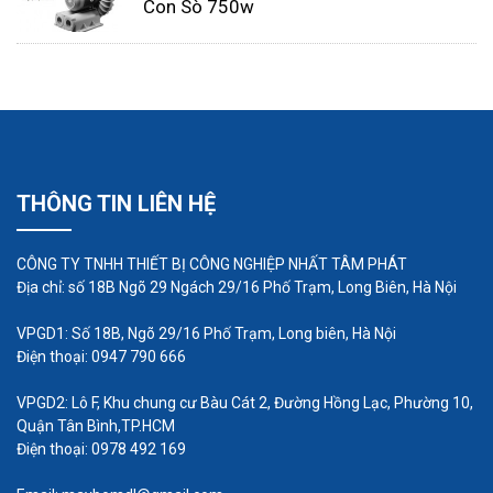
Con Sò 750w
Như vậy, nguyên lý hoạt động của máy thổi khí
con sò dựa trên sự quay của cánh quạt hình lobe
để tạo ra áp suất và luồng khí, giúp chuyển động
không khí từ môi trường xung quanh sang hệ
thống hoặc quá trình cụ thể. Cấu trúc đơn giản và
khả năng tạo áp suất lớn là những đặc tính giúp
THÔNG TIN LIÊN HỆ
máy thổi khí con sò được sử dụng rộng rãi trong
nhiều ứng dụng công nghiệp.
CÔNG TY TNHH THIẾT BỊ CÔNG NGHIỆP NHẤT TÂM PHÁT
Địa chỉ: số 18B Ngõ 29 Ngách 29/16 Phố Trạm, Long Biên, Hà Nội
VPGD1: Số 18B, Ngõ 29/16 Phố Trạm, Long biên, Hà Nội
Điện thoại: 0947 790 666
VPGD2: Lô F, Khu chung cư Bàu Cát 2, Đường Hồng Lạc, Phường 10,
Quận Tân Bình,TP.HCM
Điện thoại: 0978 492 169