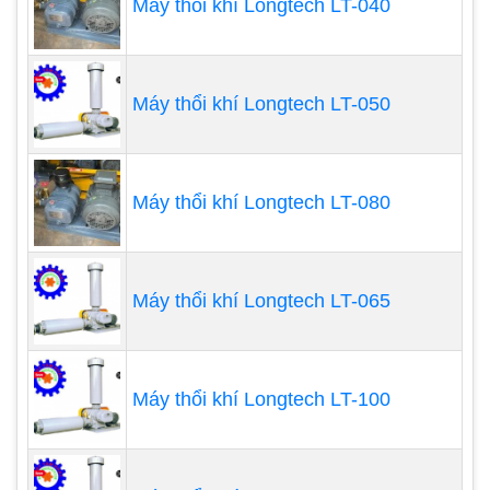
Máy thổi khí Longtech LT-040
Máy thổi khí con sò cũng được sử dụng trong các
hệ thống bơi lọc bụi để tạo ra luồng khí có áp suất
để làm sạch bụi, tro, hoặc chất rắn khác từ không
Máy thổi khí Longtech LT-050
khí.
Công nghiệp hóa chất:
Máy thổi khí Longtech LT-080
Trong ngành công nghiệp hóa chất, máy thổi khí
con sò thường được sử dụng để cung cấp không
khí cho các quá trình oxy hóa, phản ứng hóa học,
Máy thổi khí Longtech LT-065
hay làm sạch.
Quá trình chế biến vật liệu:
Máy thổi khí Longtech LT-100
Trong các nhà máy sản xuất và chế biến vật liệu
như nhựa, cao su, và gốm, máy thổi khí có thể
được sử dụng để tạo áp suất để đẩy và chuyển