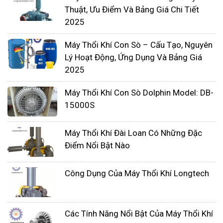
Thuật, Ưu Điểm Và Bảng Giá Chi Tiết
đẩy ra khỏi máy thổi thông qua các lỗ hình
2025
lobe. Khí này sau đó có thể được hướng tới
các đường ống hoặc hệ thống trong ứng
Máy Thổi Khí Con Sò – Cấu Tạo, Nguyên
dụng cụ thể.
Lý Hoạt Động, Ứng Dụng Và Bảng Giá
2025
Chu kì lập lại
Máy Thổi Khí Con Sò Dolphin Model: DB-
Quá trình hút và đẩy khí diễn ra theo chu kỳ
15000S
liên tục khi cánh quạt quay. Điều này tạo ra
một luồng khí liên tục và ổn định.
Máy Thổi Khí Đài Loan Có Những Đặc
Điểm Nổi Bật Nào
Không cần dầu
Công Dụng Của Máy Thổi Khí Longtech
Máy thổi khí con sò thường được thiết kế để
hoạt động mà không cần dầu, giảm nguy cơ
ô nhiễm chất lỏng hoặc hư hại cho các ứng
Các Tính Năng Nổi Bật Của Máy Thổi Khí
dụng đòi hỏi không khí sạch.