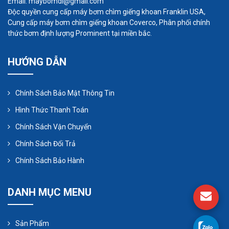
Email: maybomdl@gmail.com
Độc quyền cung cấp máy bơm chìm giếng khoan Franklin USA,
Cung cấp máy bơm chìm giếng khoan Coverco, Phân phối chính
thức bơm định lượng Prominent tại miền bắc.
HƯỚNG DẪN
Chính Sách Bảo Mật Thông Tin
Hình Thức Thanh Toán
Chính Sách Vận Chuyển
Cấu tạo của máy thổi khí con sò:
Chính Sách Đổi Trả
1. Bộ quay (rotors):
Chính Sách Bảo Hành
Bộ quay của máy thổi khí con sò là nơi chứa cánh
quạt hình lobe hoặc cánh quạt vô lăng. Cánh quạt
DANH MỤC MENU
được gắn trên trục chung và được đặt trong lòng
bộ vỏ. Số lượng và hình dạng của các lobe tùy
Sản Phẩm