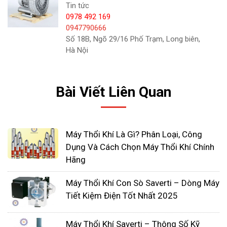
Tin tức
Khí được hút vào
0978 492 169
0947790666
Khi cánh quạt quay, không khí được hút vào
Số 18B, Ngõ 29/16 Phố Trạm, Long biên,
giữa các lỗ hình lobe. Trong giai đoạn này,
Hà Nội
không khí từ môi trường xung quanh được
hút vào không gian giữa cánh quạt.
Bài Viết Liên Quan
Khí được nén
Khi cánh quạt tiếp tục quay, không khí ở giữa
Máy Thổi Khí Là Gì? Phân Loại, Công
lỗ hình lobe được đẩy ra ngoài. Do cánh quạt
Dụng Và Cách Chọn Máy Thổi Khí Chính
có hình lobe, quá trình này tạo ra một áp suất
Hãng
tăng lên trong không gian giữa chúng, nén
không khí.
Máy Thổi Khí Con Sò Saverti – Dòng Máy
Tiết Kiệm Điện Tốt Nhất 2025
Khí được đẩy ra
Máy Thổi Khí Saverti – Thông Số Kỹ
Áp suất tăng lên tạo ra một luồng khí được