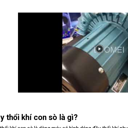
 thổi khí con sò là gì?