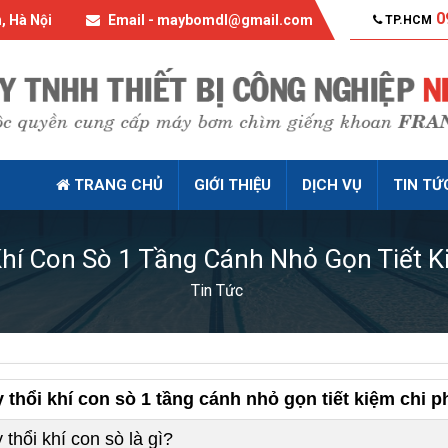
0
, Hà Nội
Email - maybomdl@gmail.com
TP.HCM
TRANG CHỦ
GIỚI THIỆU
DỊCH VỤ
TIN TỨ
hí Con Sò 1 Tầng Cánh Nhỏ Gọn Tiết K
Tin Tức
 thổi khí con sò 1 tầng cánh nhỏ gọn tiết kiệm chi p
thổi khí con sò là gì?