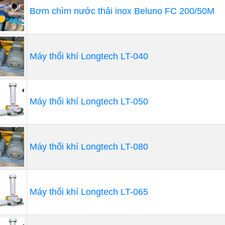
h năng nổi bật của máy thổi khí con 
Bơm chìm nước thải inox Beluno FC 200/50M
 thiết kế không dầu giúp loại bỏ sự nhiễm bẩn ở hạ nguồ
những khí cấp ra có thể sử dụng trong nhiều điều kiện 
độ bền tốt cho máy.
Máy thổi khí Longtech LT-040
Vỏ bọc TEFC loại bỏ ô nhiễm cuộn dây. Đầu ra và đầu và
trên bất kì mặt phẳng nào.
Máy thổi khí Longtech LT-050
Máy được thiết kế dạng con sò nhỏ gọn nên rất dễ lắp đặt
nhiều vị trí khác nhau.
Quạt có lưu lượng khí lớn, hiệu suất hoạt động cao, tiết 
Máy thổi khí Longtech LT-080
Máy thổi khí Longtech LT-065