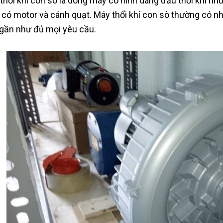
thổi khí con sò là dòng máy có hình dáng đầu thổi khí nh
có motor và cánh quạt. Máy thổi khí con sò thường có nh
gần như đủ mọi yêu cầu.