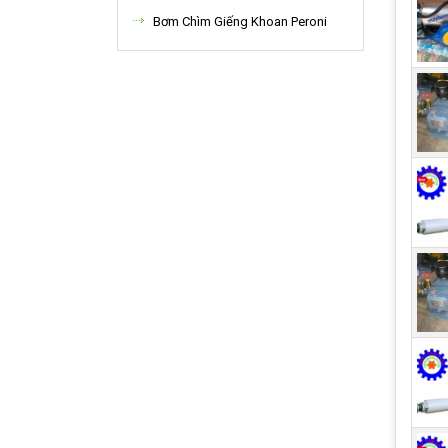
Tín
Bơm Chìm Giếng Khoan Peroni
Được
nên 
lại 