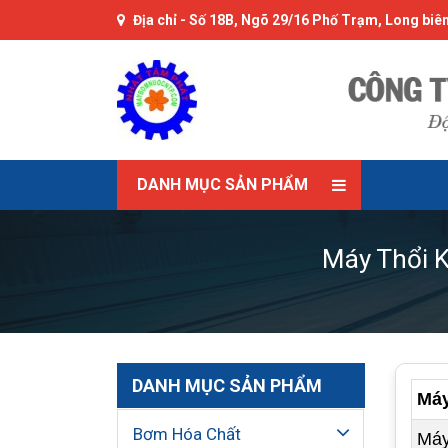
Địa chỉ -
Số 18B, Ngõ 29/16 Phố Trạm, Long biên
DANH MỤC SẢN PHẨM
Máy Thổi K
DANH MỤC SẢN PHẨM
Máy
Bơm Hóa Chất
Máy 