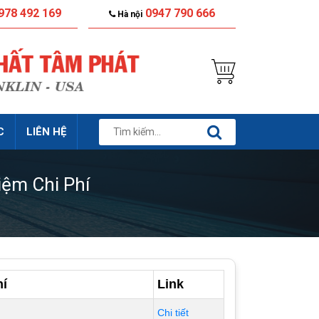
978 492 169
0947 790 666
Hà nội
C
LIÊN HỆ
iệm Chi Phí
hí
Link
Chi tiết