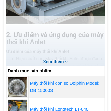
2. Ưu điểm và ứng dụng của máy
thổi khí Anlet
Ưu điểm của máy thổi khí Anlet
Hiệu suất cao: Máy thổi khí Anlet được đánh
Xem thêm
giá cao về hiệu suất vận hành, giúp tối ưu hóa
Danh mục sản phẩm
quá trình thông gió trong hệ thống công
nghiệp.
Máy thổi khí con sò Dolphin Model:
Độ bền cao: Với chất lượng vượt trội, máy thổi
DB-15000S
khí Anlet có tuổi thọ cao và độ ổn định trong
quá trình sử dụng.
Tiết kiệm năng lượng: Thiết kế thông minh
Máy thổi khí Longtech LT-040