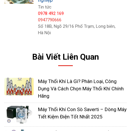
nghiệp
Tin tức
0978 492 169
0947790666
Số 18B, Ngõ 29/16 Phố Trạm, Long biên,
Hà Nội
Bài Viết Liên Quan
4. Hướng dẫn lắp đặt, vận hành
Máy Thổi Khí Là Gì? Phân Loại, Công
và bảo dưỡng máy thổi khí Anlet
Dụng Và Cách Chọn Máy Thổi Khí Chính
Hãng
Lắp đặt máy thổi khí Anlet
Chọn vị trí lắp đặt: Chọn vị trí lắp đặt sao cho
Máy Thổi Khí Con Sò Saverti – Dòng Máy
máy thổi khí Anlet có thể hoạt động một cách
Tiết Kiệm Điện Tốt Nhất 2025
hiệu quả nhất.
Kết nối đường ống: Đảm bảo đường ống