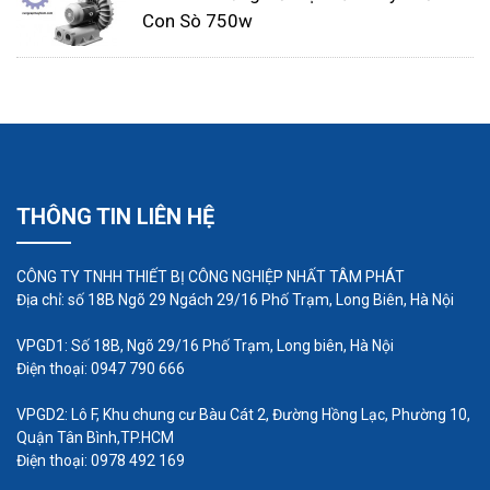
thổi khí định kỳ để đảm bảo không bị tắc
Con Sò 750w
nghẽn.
Thay thế linh kiện hỏng hóc: Khi phát hiện linh
kiện hỏng hóc, cần thay thế ngay để tránh
ảnh hưởng đến hiệu suất hoạt động của máy.
THÔNG TIN LIÊN HỆ
CÔNG TY TNHH THIẾT BỊ CÔNG NGHIỆP NHẤT TÂM PHÁT
Địa chỉ: số 18B Ngõ 29 Ngách 29/16 Phố Trạm, Long Biên, Hà Nội
VPGD1: Số 18B, Ngõ 29/16 Phố Trạm, Long biên, Hà Nội
Điện thoại: 0947 790 666
VPGD2: Lô F, Khu chung cư Bàu Cát 2, Đường Hồng Lạc, Phường 10,
Quận Tân Bình,TP.HCM
Điện thoại: 0978 492 169