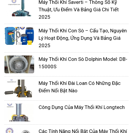
Máy Thổi Khí Saverti – Thông Số Kỹ
thông gió được kết nối chặt chẽ và không bị
Thuật, Ưu Điểm Và Bảng Giá Chi Tiết
rò rỉ khí.
2025
Kiểm tra an toàn: Trước khi vận hành, kiểm tra
Máy Thổi Khí Con Sò – Cấu Tạo, Nguyên
kỹ lưỡng các bộ phận để đảm bảo an toàn
Lý Hoạt Động, Ứng Dụng Và Bảng Giá
cho người sử dụng.
2025
Vận hành máy thổi khí Anlet
Máy Thổi Khí Con Sò Dolphin Model: DB-
Điều chỉnh áp suất: Theo dõi và điều chỉnh áp
15000S
suất hoạt động của máy thổi khí Anlet theo
yêu cầu.
Máy Thổi Khí Đài Loan Có Những Đặc
Bảo dưỡng định kỳ: Thực hiện bảo dưỡng
Điểm Nổi Bật Nào
định kỳ theo hướng dẫn của nhà sản xuất để
Công Dụng Của Máy Thổi Khí Longtech
đảm bảo máy hoạt động ổn định.
Bảo dưỡng máy thổi khí Anlet
Vệ sinh máy thổi khí: Dọn dẹp và vệ sinh máy
Các Tính Năng Nổi Bật Của Máy Thổi Khí