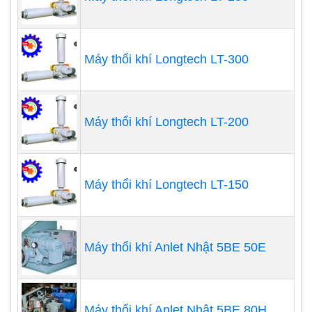
Máy thổi khí Longtech LT-300
Máy thổi khí Longtech LT-200
Máy thổi khí Longtech LT-150
3. Kích thước, công suất và
phạm vi lưu lượng của máy thổi
Máy thổi khí Anlet Nhật 5BE 50E
khí Anlet
Kích thước của máy thổi khí Anlet
Máy thổi khí Anlet Nhật 5BE 80H