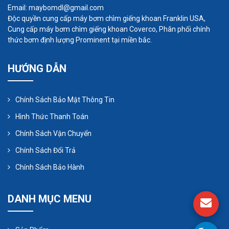
Email: maybomdl@gmail.com
Độc quyền cung cấp máy bơm chìm giếng khoan Franklin USA,
Cung cấp máy bơm chìm giếng khoan Coverco, Phân phối chính
thức bơm định lượng Prominent tại miền bắc.
5. Các biện pháp an toàn cần lưu
HƯỚNG DẪN
ý khi sử dụng máy thổi khí Anlet
Chính Sách Bảo Mật Thông Tin
Biện pháp an toàn khi sử dụng máy thổi khí Anlet
Hình Thức Thanh Toán
Đeo bảo hộ cá nhân: Luôn đảm bảo đeo bảo
hộ cá nhân đầy đủ khi vận hành máy thổi khí
Chính Sách Vận Chuyển
Anlet.
Chính Sách Đổi Trả
Tuân thủ hướng dẫn sử dụng: Luôn tuân thủ
Chính Sách Bảo Hành
hướng dẫn sử dụng và bảo dưỡng của nhà
sản xuất để đảm bảo an toàn cho máy và
DANH MỤC MENU
người sử dụng.
Kiểm tra định kỳ: Thực hiện kiểm tra định kỳ