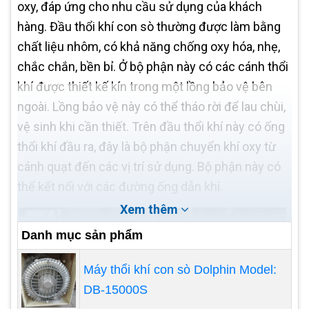
oxy, đáp ứng cho nhu cầu sử dụng của khách
hàng. Đầu thổi khí con sò thường được làm bằng
chất liệu nhôm, có khả năng chống oxy hóa, nhẹ,
chắc chắn, bền bỉ. Ở bộ phận này có các cánh thổi
khí được thiết kế kín trong một lồng bảo vệ bên
ngoài. Lồng bảo vệ này có thể tháo rời để lau chùi,
vệ sinh khi cần thiết. Trên đầu thổi khí này có ống
thổi khí đầu ra, đây là bộ phận chuyển khí oxy từ
cánh quạt đến các vị trí sử dụng. Bộ phận này có
thể kết nối với các đường ống dẫn khí.
Xem thêm
Danh mục sản phẩm
Máy thổi khí con sò Dolphin Model:
DB-15000S