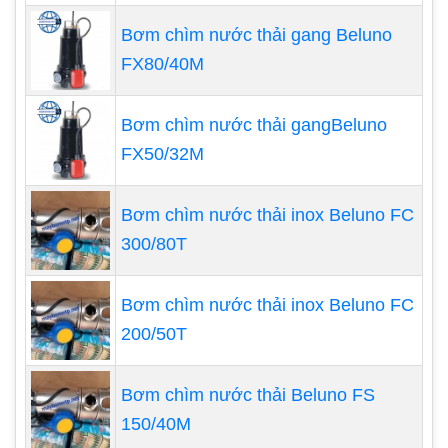
động cơ. Phốt có nhiệm vụ ngăn không cho dầu
tràn từ động cơ sang đầu thổi khí. Vì nếu hiện
Bơm chìm nước thải gang Beluno
tượng đó xảy ra, lượng khí tạo ra sẽ không sạch,
FX80/40M
có mùi dầu, có váng nổi (nếu sử dụng cho các
mục đích dưới nước), ảnh hưởng đến nhu cầu sử
Bơm chìm nước thải gangBeluno
dụng của người dùng.
FX50/32M
Bơm chìm nước thải inox Beluno FC
300/80T
Bơm chìm nước thải inox Beluno FC
200/50T
Bơm chìm nước thải Beluno FS
150/40M