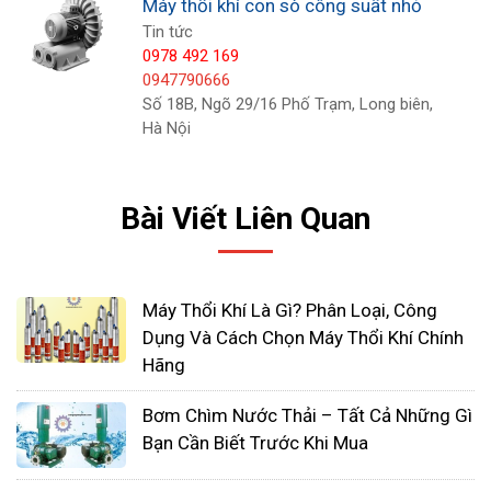
Máy thổi khí con sò công suất nhỏ
tạo ra.
Tin tức
0978 492 169
Bên cạnh đó, nhằm phân phối, khuếch tán khí đến
0947790666
Số 18B, Ngõ 29/16 Phố Trạm, Long biên,
những vị trí thiếu khí, máy thổi khí có thể kết hợp
Hà Nội
với đĩa phân phối khí. Với sự kết hợp này, lượng khí
oxy sẽ được phân bổ đều hơn, nhiều hơn, mang lại
hiệu quả sử dụng cao cho người dùng.
Bài Viết Liên Quan
Ưu điểm vượt bật của máy thổi khí
con sò công suất nhỏ
Máy Thổi Khí Là Gì? Phân Loại, Công
Dụng Và Cách Chọn Máy Thổi Khí Chính
Thân máy được làm bằng hợp kim nhôm cao cấp
Hãng
chống gỉ sét, đồng thời hệ thống thông gió tản
nhiệt thiết kế hợp lý giúp cho
máy thổi khí con sò
Bơm Chìm Nước Thải – Tất Cả Những Gì
không bị nóng trong quá trình hoạt động, giúp
Bạn Cần Biết Trước Khi Mua
động cơ và hệ thống cung cấp khí luôn vận hành