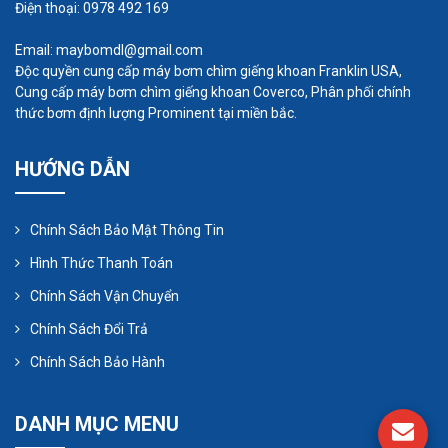
Điện thoại: 0978 492 169
Máy thổi khí con sò được thiết kế với cánh quạt ly
tâm, giúp máy chống rung lắc trong quá trình hoạt
Email: maybomdl@gmail.com
động.
Độc quyền cung cấp máy bơm chìm giếng khoan Franklin USA,
Cung cấp máy bơm chìm giếng khoan Coverco, Phân phối chính
thức bơm định lượng Prominent tại miền bắc.
Lắp đặt một cách dễ dàng: thật vậy, đối với máy
thổi khí con sò, bạn chỉ cần chọn một chân đế
HƯỚNG DẪN
bằng phẳng và gắn vít chắc chắn vào để cố định,
rồi nối các đường ống dẫn khí là xong. Rất nhanh
Chính Sách Bảo Mật Thông Tin
phải không nào.
Hình Thức Thanh Toán
Chính Sách Vận Chuyển
Chính Sách Đổi Trả
Chính Sách Bảo Hành
DANH MỤC MENU