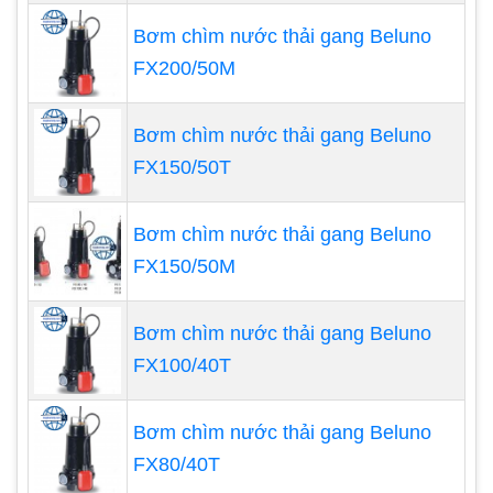
Bơm chìm nước thải gang Beluno
FX200/50M
Bơm chìm nước thải gang Beluno
Động cơ Motor điện là bộ phận chứa các mạch
FX150/50T
điện. Động cơ của máy thổi khí con sò có thể sử
dụng điện 1 pha (220V) hoặc 3 pha (380V). Động
Bơm chìm nước thải gang Beluno
cơ có thể có tốc độ vòng quay nhanh (2 cực) hoặc
FX150/50M
tốc độ vòng quay chậm (4 cực). Đây là bộ phận
thể hiện công suất, một thông số quan trọng để
Bơm chìm nước thải gang Beluno
khách hàng lựa chọn máy thổi khí cho phù hợp.
FX100/40T
Bên cạnh đó, động cơ này phải luôn được bảo vệ
kín nước để tránh gây chập, cháy.
Bơm chìm nước thải gang Beluno
Phốt là bộ phận ngăn cách đầu thổi khí con sò và
FX80/40T