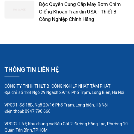
Độc Quyền Cung Cấp Máy Bơm Chìm
Giếng Khoan Franklin USA - Thiết Bị
Công Nghiệp Chính Hãng
THÔNG TIN LIÊN HỆ
Động cơ được thiết kế với chuẩn IP54 ngăn cháy
và chập điện, cánh quạt được đúc nguyên khối,
CÔNG TY TNHH THIẾT BỊ CÔNG NGHIỆP NHẤT TÂM PHÁT
Địa chỉ: số 18B Ngõ 29 Ngách 29/16 Phố Trạm, Long Biên, Hà Nội
sơn tĩnh điện nên giúp bảo vệ an toàn không lo sợ
bị điện giật.
VPGD1: Số 18B, Ngõ 29/16 Phố Trạm, Long biên, Hà Nội
Điện thoại: 0947 790 666
Luồng khí cung cấp luôn ổn định, giúp cho việc
VPGD2: Lô F, Khu chung cư Bàu Cát 2, Đường Hồng Lạc, Phường 10,
phân bổ khí đến các ao hồ, bể chứa luôn đảm bảo.
Quận Tân Bình,TP.HCM