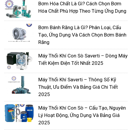
Bơm Hóa Chất Là Gì? Cách Chọn Bơm
tốt trong mọi điều kiện.
Hóa Chất Phù Hợp Theo Từng Ứng Dụng
Tạo ra được một lượng khí rất lớn với máy thổi khí
công suất nhỏ, ví dụ như máy 2hp có thể tạo ra
Bơm Bánh Răng Là Gì? Phân Loại, Cấu
lượng khí 3,2 đến 4,5 m3/h, điều này giúp giảm chi
Tạo, Ứng Dụng Và Cách Chọn Bơm Bánh
Răng
phí về điện năng sử dụng cho hệ thống
Máy Thổi Khí Con Sò Saverti – Dòng Máy
Tiết Kiệm Điện Tốt Nhất 2025
Máy Thổi Khí Saverti – Thông Số Kỹ
Thuật, Ưu Điểm Và Bảng Giá Chi Tiết
2025
Máy Thổi Khí Con Sò – Cấu Tạo, Nguyên
Lý Hoạt Động, Ứng Dụng Và Bảng Giá
2025