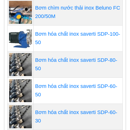
Bơm chìm nước thải inox Beluno FC
Các loại máy bơm hóa chất tự
200/50M
mồi
Bơm hóa chất tự mồi có hai loại cơ bản là bơm hóa
Bơm hóa chất inox saverti SDP-100-
chất ly tâm tự mồi và bơm tự mồi dạng màng khí
50
nén.
Bơm hóa chất ly tâm tự mồi cần phải bơm
Bơm hóa chất inox saverti SDP-80-
mồi lần đầu tiên khi sử dụng
50
Bơm tự mồi dạng màng khí nén (hoặc bơm tự
mồi định lượng dạng màng) có thể sử dụng
Bơm hóa chất inox saverti SDP-60-
ngay không cần mồi lần đầu.
50
Bơm hóa chất inox saverti SDP-60-
30