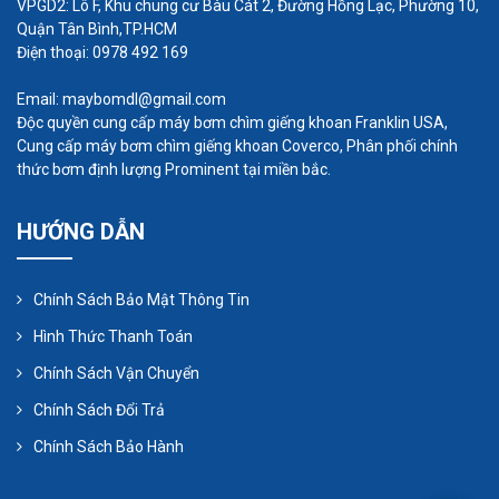
VPGD2: Lô F, Khu chung cư Bàu Cát 2, Đường Hồng Lạc, Phường 10,
Quận Tân Bình,TP.HCM
Điện thoại: 0978 492 169
Email: maybomdl@gmail.com
Độc quyền cung cấp máy bơm chìm giếng khoan Franklin USA,
Cung cấp máy bơm chìm giếng khoan Coverco, Phân phối chính
thức bơm định lượng Prominent tại miền bắc.
HƯỚNG DẪN
Khi nào cần sử dụng máy bơm
Chính Sách Bảo Mật Thông Tin
hóa chất tự mồi
Hình Thức Thanh Toán
Máy bơm hóa chất tự mồi được sử dụng phục vụ
Chính Sách Vận Chuyển
các nhu cầu đặc biệt của con người, khi cần bơm
Chính Sách Đổi Trả
các loại hóa chất đặc biệt hoặc trong những điều
kiện đặc biệt.
Chính Sách Bảo Hành
Thông thường máy bơm hóa chất tự mồi được