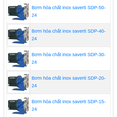
Bơm hóa chất inox saverti SDP-50-
24
Bơm hóa chất inox saverti SDP-40-
24
Bơm hóa chất inox saverti SDP-30-
24
Bơm hóa chất inox saverti SDP-20-
Bơm hóa chất tự mồi có khả
24
năng hút chân không
Dòng bơm hóa chất tự mồi được dùng với chức
Bơm hóa chất inox saverti SDP-15-
năng tách khí ra khỏi chất lỏng khi bơm, tại cổng
24
hút của máy bơm được lắp đặt van 1 chiều giúp