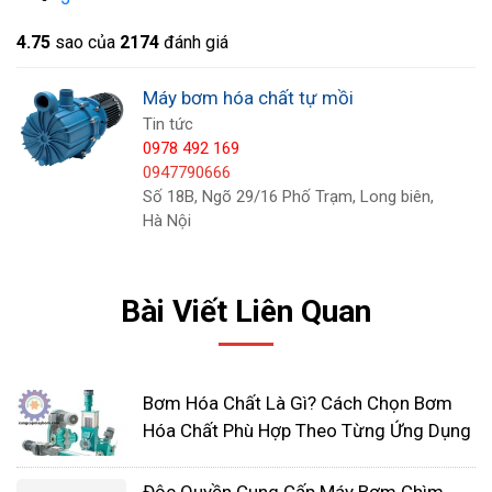
4.7
5
sao của
2174
đánh giá
Máy bơm hóa chất tự mồi
Tin tức
0978 492 169
0947790666
Số 18B, Ngõ 29/16 Phố Trạm, Long biên,
Hà Nội
Bài Viết Liên Quan
Nguyên lý hoạt động của máy
Bơm Hóa Chất Là Gì? Cách Chọn Bơm
bơm hóa chất tự mồi
Hóa Chất Phù Hợp Theo Từng Ứng Dụng
Các loại
máy bơm hóa chất
tự mồi hoạt động theo
nguyên lý hút đẩy tương tự các loại máy bơm hóa