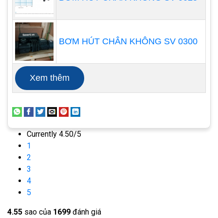
BƠM HÚT CHÂN KHÔNG SV 0300
Xem thêm
Currently 4.50/5
1
2
3
-
Kiểu kết nối: Có nhiều kiểu kết nối, kết nối ren
4
NPT, BSP threads, kết nối bích. Giúp dễ dàng kết
5
nối với hệ thống giảm chi phí thiết kế và thời gian
4.5
5
sao của
1699
đánh giá
lắp đặt