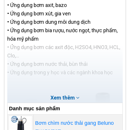
•
Ứng dụng bơm axit, bazo
•
Ứng dụng bơm xút, gia ven
•
Ứng dụng bơm dung môi dung dịch
•
Ứng dụng bơm bia rượu, nước ngọt, thực phẩm,
hóa mỹ phẩm
•
Ứng dụng bơm các axit độc, H2SO4, HNO3, HCL,
Clo,…
•
Ứng dụng bơm nước thải, bùn thải
•
Ứng dụng trong y học và các ngành khoa học
Xem thêm
Danh mục sản phẩm
Bơm chìm nước thải gang Beluno