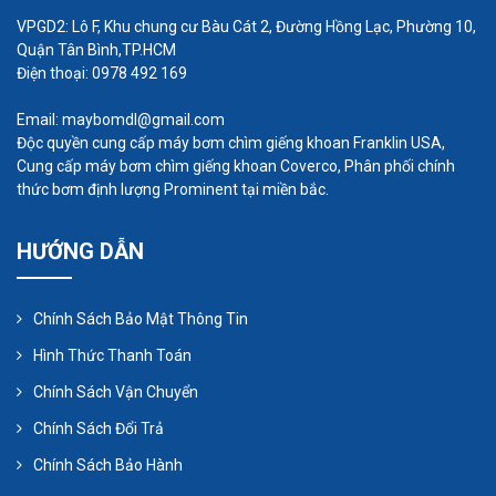
VPGD2: Lô F, Khu chung cư Bàu Cát 2, Đường Hồng Lạc, Phường 10,
Ưu điểm lớn nhất của máy bơm hóa chất chính
Quận Tân Bình,TP.HCM
hãng FTI là chất lượng sử dụng và độ bền của sản
Điện thoại: 0978 492 169
phẩm, một máy bơm hóa chất FTI có tuổi thọ cao
Email: maybomdl@gmail.com
gấp 3 lần máy
bơm hóa chất giá rẻ
cùng công
Độc quyền cung cấp máy bơm chìm giếng khoan Franklin USA,
suất và cho hiệu suất làm việc lớn giúp người sử
Cung cấp máy bơm chìm giếng khoan Coverco, Phân phối chính
thức bơm định lượng Prominent tại miền bắc.
dụng tiết kiệm chi phí tối đa khi sử dụng.
HƯỚNG DẪN
Chính Sách Bảo Mật Thông Tin
Hình Thức Thanh Toán
Chính Sách Vận Chuyển
Chính Sách Đổi Trả
Chính Sách Bảo Hành