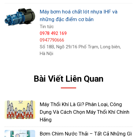
-
Motor: theo tiêu chuẩn NEMA hay IEC, dòng sản
Máy bơm hoá chất lót nhựa IHF và
phẩm DB có thể gắn kết với tất cả các động cơ
những đặc điểm cơ bản
tiêu chuẩn
Tin tức
0978 492 169
0947790666
Bơm hoá chất tự mồi FTI dòng SP
: là sản phẩm
Số 18B, Ngõ 29/16 Phố Trạm, Long biên,
được thiết kế tiên tiến dựa trên công nghệ kỹ
Hà Nội
thuật CFD. Bơm FTI là sự kết hợp của nhiều tầng
cánh và tự mồi nhanh với những lợi thế của công
Bài Viết Liên Quan
nghệ đĩa từ tính neodymium và polypropylene
chống ăn mòn và PVDF để xử lý các hoá chất
phức tạp nhất, không rò rỉ và có khả năng chạy
Máy Thổi Khí Là Gì? Phân Loại, Công
khô không làm hư bơm
Dụng Và Cách Chọn Máy Thổi Khí Chính
-
Làm việc chắc chắn: kỹ thuật của FTI cho phép
Hãng
nó tạo một khoảng chân không mạnh mẽ trong
Bơm Chìm Nước Thải – Tất Cả Những Gì
các đường ống hút. Điều này cho phép máy bơm