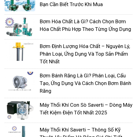
Bạn Cần Biết Trước Khi Mua
nâng được chất lỏng sâu bên trong khoảng 7,5m ở
phía dưới máy bơm. Khả năng chịu áp lực cao cho
Bơm Hóa Chất Là Gì? Cách Chọn Bơm
phép SP Series bơm được các chất lỏng có trọng
Hóa Chất Phù Hợp Theo Từng Ứng Dụng
lượng riêng cao như axit sulfuric, axit photphoric
cũng như natri một cách dễ dàng
Bơm Định Lượng Hóa Chất – Nguyên Lý,
-
Mạnh mẽ làm việc nhanh: Có khả năng nâng chât
Phân Loại, Ứng Dụng Và Top Sản Phẩm
Tốt Nhất
lỏng từ 5,5m trong vòng chưa đầy 90s. Giảm thời
gian chờ đợi và thời gian bơm.
Bơm Bánh Răng Là Gì? Phân Loại, Cấu
-
Linh hoạt: Khả năng tự mồi của SP Series cho
Tạo, Ứng Dụng Và Cách Chọn Bơm Bánh
phép máy bơm xử lý các ứng dụng khó khăn đối
Răng
với máy ly tâm tiêu chuẩn.
Máy Thổi Khí Con Sò Saverti – Dòng Máy
Tiết Kiệm Điện Tốt Nhất 2025
Máy Thổi Khí Saverti – Thông Số Kỹ