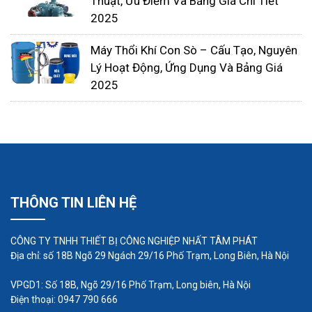
Thuật, Ưu Điểm Và Bảng Giá Chi Tiết
2025
Máy Thổi Khí Con Sò – Cấu Tạo, Nguyên
Lý Hoạt Động, Ứng Dụng Và Bảng Giá
2025
-
Tính kinh tế: SP Series cực kỳ hiệu quả trong sử
dụng năng lượng. Nó vận hành với hiệu năng rất
tiết kiệm so với các loại bơm tự mồi khác.
-
Khả năng chạy khô: Khả năng chạy khô giúp bảo
THÔNG TIN LIÊN HỆ
vệ máy bơm từ hệ thống phức tạp.
-
Chống ăn mòn: Thân bơm được đúc từ
CÔNG TY TNHH THIẾT BỊ CÔNG NGHIỆP NHẤT TÂM PHÁT
Polypropylene hoặc PVDF nên dòng máy bơm SP
Địa chỉ: số 18B Ngõ 29 Ngách 29/16 Phố Trạm, Long Biên, Hà Nội
có thể xử lý các hóa chất ăn mòn một cách dễ
VPGD1: Số 18B, Ngõ 29/16 Phố Trạm, Long biên, Hà Nội
dàng.
Điện thoại: 0947 790 666