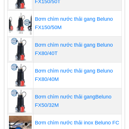
FX150/50T
Bơm chìm nước thải gang Beluno
FX150/50M
Bơm chìm nước thải gang Beluno
FX80/40T
Các tính năng của dòng máy bơm hoá
Bơm chìm nước thải gang Beluno
chất FTI
FX80/40M
Bơm hoá chất dẫn động từ FTI - dòng DB
: là
Bơm chìm nước thải gangBeluno
dòng sản phẩm của chương trình thiết kế tiên tiến
FX50/32M
FED và công nghệ thông lượng từ cao cấp. Sử
dụng mạnh mẽ công nghệ từ tính neodimium, với
Bơm chìm nước thải inox Beluno FC
thiết kế ỗ đĩa từ thay thế phớt cơ khí, nó là ứng