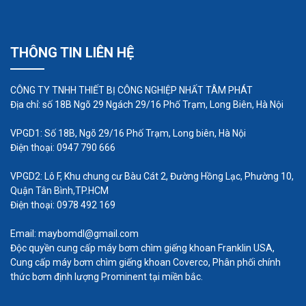
cao.
Ngoài ra, máy bơm chìm nước thải China
THÔNG TIN LIÊN HỆ
cũng được thiết kế với cấu tạo chắc chắn,
giúp máy bơm hoạt động ổn định và bền bỉ.
CÔNG TY TNHH THIẾT BỊ CÔNG NGHIỆP NHẤT TÂM PHÁT
Địa chỉ: số 18B Ngõ 29 Ngách 29/16 Phố Trạm, Long Biên, Hà Nội
VPGD1: Số 18B, Ngõ 29/16 Phố Trạm, Long biên, Hà Nội
Điện thoại: 0947 790 666
VPGD2: Lô F, Khu chung cư Bàu Cát 2, Đường Hồng Lạc, Phường 10,
Quận Tân Bình,TP.HCM
Điện thoại: 0978 492 169
Email: maybomdl@gmail.com
Độc quyền cung cấp máy bơm chìm giếng khoan Franklin USA,
Cung cấp máy bơm chìm giếng khoan Coverco, Phân phối chính
thức bơm định lượng Prominent tại miền bắc.