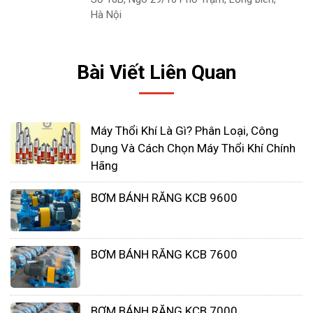
dụng của mình.
Hà Nội
Bài Viết Liên Quan
Máy Thổi Khí Là Gì? Phân Loại, Công
Dụng Và Cách Chọn Máy Thổi Khí Chính
Hãng
BƠM BÁNH RĂNG KCB 9600
BƠM BÁNH RĂNG KCB 7600
Độ bền cao
Máy bơm chìm nước thải China có ưu điểm độ bền
cao là do được sản xuất trên dây chuyền công
BƠM BÁNH RĂNG KCB 7000