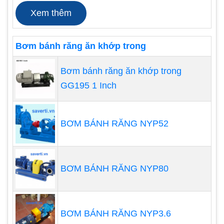
hành.
Xem thêm
Bơm bánh răng ăn khớp trong
Bơm bánh răng ăn khớp trong
GG195 1 Inch
BƠM BÁNH RĂNG NYP52
Khả năng chống ăn mòn
BƠM BÁNH RĂNG NYP80
Với việc sử dụng các vật liệu chịu được hóa chất,
máy bơm bánh răng ăn khớp trong có khả năng
chống ăn mòn tốt. Điều này làm cho máy bơm có
BƠM BÁNH RĂNG NYP3.6