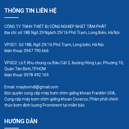
thể gặp phải một số vấn đề liên quan đến việc sử
dụng và bảo trì. Trong bài viết này, chúng ta sẽ
THÔNG TIN LIÊN HỆ
điểm qua những vấn đề thường gặp và cách xử lý
để đảm bảo hoạt động hiệu quả của máy bơm
CÔNG TY TNHH THIẾT BỊ CÔNG NGHIỆP NHẤT TÂM PHÁT
Địa chỉ: số 18B Ngõ 29 Ngách 29/16 Phố Trạm, Long Biên, Hà Nội
bánh răng ăn khớp trong.
VPGD1: Số 18B, Ngõ 29/16 Phố Trạm, Long biên, Hà Nội
Điện thoại: 0947 790 666
VPGD2: Lô F, Khu chung cư Bàu Cát 2, Đường Hồng Lạc, Phường 10,
Quận Tân Bình,TP.HCM
Điện thoại: 0978 492 169
Email: maybomdl@gmail.com
Độc quyền cung cấp máy bơm chìm giếng khoan Franklin USA,
Cung cấp máy bơm chìm giếng khoan Coverco, Phân phối chính
thức bơm định lượng Prominent tại miền bắc.
HƯỚNG DẪN