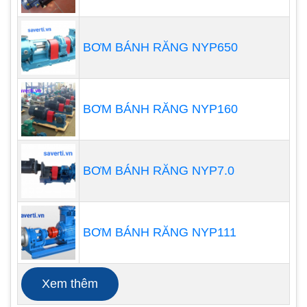
thể hoạt động hiệu quả trong môi trường có nhiều
hóa chất và các chất ăn mòn khác.
Áp suất và lưu lượng nước lớn
BƠM BÁNH RĂNG NYP650
Máy bơm bánh răng ăn khớp trong có khả năng
tạo ra áp suất và lưu lượng nước lớn, giúp cho việc
BƠM BÁNH RĂNG NYP160
cấp nước và xử lý nước trong các công trình công
nghiệp diễn ra nhanh chóng và hiệu quả.
BƠM BÁNH RĂNG NYP7.0
BƠM BÁNH RĂNG NYP111
Xem thêm