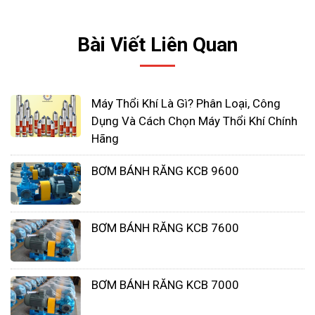
Bài Viết Liên Quan
Máy Thổi Khí Là Gì? Phân Loại, Công
Dụng Và Cách Chọn Máy Thổi Khí Chính
Hãng
BƠM BÁNH RĂNG KCB 9600
Tóm lại, máy bơm bánh răng ăn khớp trong là một
thiết bị quan trọng trong các ngành công nghiệp,
BƠM BÁNH RĂNG KCB 7600
đặc biệt là trong lĩnh vực xử lý nước và hóa chất.
Với những đặc điểm kỹ thuật nổi bật như thiết kế
bánh răng ăn khớp trong, vật liệu chế tạo chịu
BƠM BÁNH RĂNG KCB 7000
được áp lực và hóa chất, khả năng chống ăn mòn,