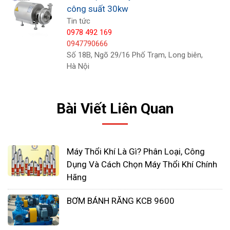
công suất 30kw
Tin tức
0978 492 169
0947790666
Số 18B, Ngõ 29/16 Phố Trạm, Long biên,
Hà Nội
4. Ứng dụng của bơm hóa chất
Bài Viết Liên Quan
Saverti SDP-100-50
Bơm hóa chất Saverti SDP-100-50 là một trong
Máy Thổi Khí Là Gì? Phân Loại, Công
những sản phẩm được sử dụng rộng rãi trong các
Dụng Và Cách Chọn Máy Thổi Khí Chính
ngành công nghiệp và sản xuất. Với những tính
Hãng
năng ưu việt và độ bền cao, sản phẩm này đã
BƠM BÁNH RĂNG KCB 9600
được áp dụng trong nhiều lĩnh vực khác nhau như:
Ngành công nghiệp hóa chất