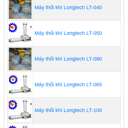
Máy thổi khí Longtech LT-040
Máy chạy êm hơn: thiết kế mới có thể làm
giảm thiểu hiệu quả độ ồn xuống mức xấp xỉ
5DB
Tiêu thụ điện năng ít hơn.
Máy thổi khí Longtech LT-050
Đáp ứng các tiêu chuẩn nghiêm ngặt về quản
lý kỹ thuật
Cải thiện đáng kể trong tỷ lệ hiệu suất không
Máy thổi khí Longtech LT-080
khí: phạm vi khí, áp lực và chân không rộng
hơn, dòng chảy ổn định hơn, sự thay đổi áp
lực ít hơn
Máy thổi khí Longtech LT-065
Máy thổi khí Longtech LT-100