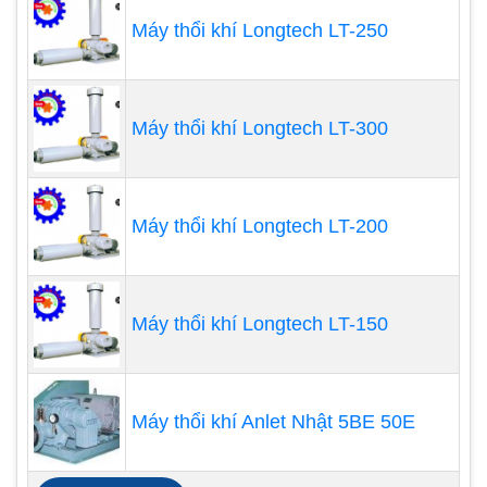
Máy thổi khí Longtech LT-250
Máy thổi khí Longtech LT-300
Đại lý cung cấp máy thổi khí
nhập khẩu chính hãng
Máy thổi khí Longtech LT-200
Nhất Tâm Phát là đại lý phân phối các hàng máy
thổi khí chìm và
máy thổi khí con sò
chính hãng
100% là nhập khẩu hoàn toàn. Vì vậy, về chất lượng
Máy thổi khí Longtech LT-150
sản phẩm thì khách hàng luôn yên tâm khi sử
dụng sản phẩm và dịch vụ của chúng tôi.
Máy thổi khí Anlet Nhật 5BE 50E