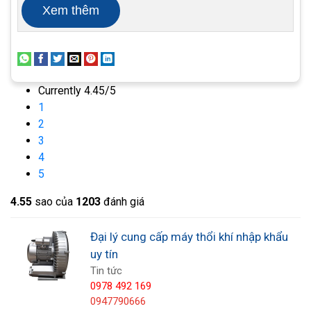
Xem thêm
Currently 4.45/5
1
2
3
4
5
4.5
5
sao của
1203
đánh giá
Đại lý cung cấp máy thổi khí nhập khẩu
uy tín
Bên cạnh đó chúng tôi còn có các dịch vụ hậu mãi
Tin tức
sau khi mua hàng dành cho khách hàng thân thiết
0978 492 169
và các chính sách bảo hành nhanh chóng. Với đội
0947790666