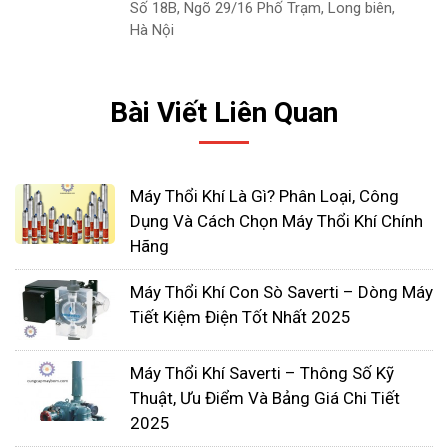
Số 18B, Ngõ 29/16 Phố Trạm, Long biên,
ngũ chuyên viên tư vấn cho các dự án đảm bảo sẽ
Hà Nội
làm hài lòng quý khách khi cần tư vấn hoặc hỗ trợ
tư miễn phí.
Bài Viết Liên Quan
Bạn có nhu cầu mua hàng hay cần tư vấn hãy liên
hệ với chúng tôi ngay qua Hotline để được nhân
viên hỗ trợ sớm nhất và báo giá cụ thể.
Máy Thổi Khí Là Gì? Phân Loại, Công
Dụng Và Cách Chọn Máy Thổi Khí Chính
Hãng
Máy Thổi Khí Con Sò Saverti – Dòng Máy
Tiết Kiệm Điện Tốt Nhất 2025
Máy Thổi Khí Saverti – Thông Số Kỹ
Thuật, Ưu Điểm Và Bảng Giá Chi Tiết
2025