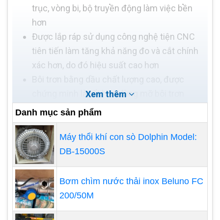
trục, vòng bi, bộ truyền động làm việc bền
hơn
Được lắp ráp sử dụng công nghệ tiện CNC
tiên tiến làm tăng khả năng đo và cắt chính
xác hơn, do đó hiệu suất cao hơn
Bôi trơn bằng dầu chất lượng cao, được
chứng minh là tốt hơn dùng mỡ bôi trơn
Xem thêm
Danh mục sản phẩm
Máy thổi khí con sò Dolphin Model:
DB-15000S
Bơm chìm nước thải inox Beluno FC
200/50M