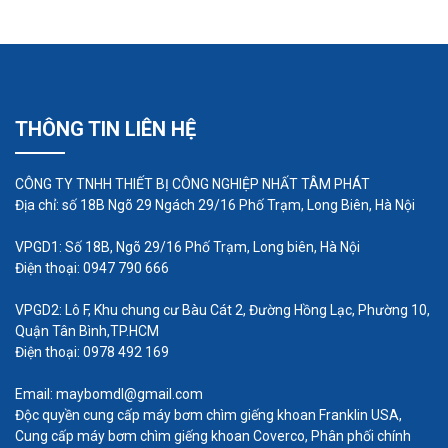
Bơm trục vít 2 trục còn gọi là bơm trục vít đôi, đây
là loại máy bơm trục vít có 1 trục bơm chủ động và
1 trục bơm bị động, hai trục vít ăn khớp với nhau
bởi bánh răng, đây cũng là loại máy bơm trục vít
THÔNG TIN LIÊN HỆ
phổ biến nhất trên thị trường hiện nay.
Cấu tạo của nó gồm các bộ phận cơ bản như sau:
CÔNG TY TNHH THIẾT BỊ CÔNG NGHIỆP NHẤT TÂM PHÁT
Trục vít bị động, trục vít chủ động, đầu hút lưu
Địa chỉ: số 18B Ngõ 29 Ngách 29/16 Phố Trạm, Long Biên, Hà Nội
chất vào, đầu xả lưu chất, cặp bánh răng kim loại
VPGD1: Số 18B, Ngõ 29/16 Phố Trạm, Long biên, Hà Nội
ăn khớp ở hai đầu trục vít, thân bơm hay còn gọi là
Điện thoại: 0947 790 666
buồng bơm ngoài ra còn có van bơm, phớt bơm, đế
VPGD2: Lô F, Khu chung cư Bàu Cát 2, Đường Hồng Lạc, Phường 10,
bơm.
Quận Tân Bình,TP.HCM
Điện thoại: 0978 492 169
Email: maybomdl@gmail.com
Độc quyền cung cấp máy bơm chìm giếng khoan Franklin USA,
Cung cấp máy bơm chìm giếng khoan Coverco, Phân phối chính