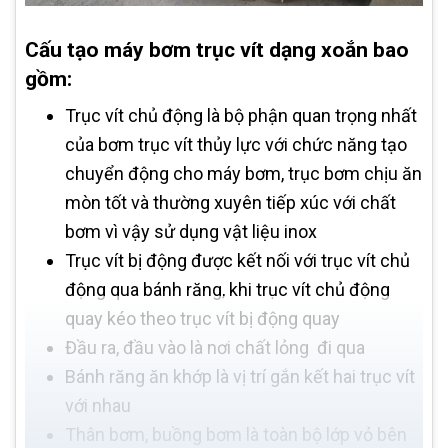
Cấu tạo máy bơm trục vít dạng xoắn bao
gồm:
Trục vít chủ động là bộ phận quan trọng nhất
của bơm trục vít thủy lực với chức năng tạo
chuyển động cho máy bơm, trục bơm chịu ăn
mòn tốt và thường xuyên tiếp xúc với chất
bơm vì vậy sử dụng vật liệu inox
Trục vít bị động được kết nối với trục vít chủ
động qua bánh răng, khi trục vít chủ động
quay kéo theo trục vít bị động quay
Đầu ra, đầu vào là nơi chất lỏng đi qua
Bánh răng ăn khớp là vị trí gắn kết hai trục vít
với nhau
Thân bơm, buồng bơm là toàn bộ lớp vỏ bên