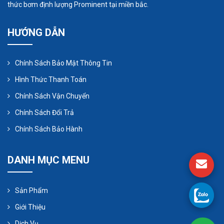
thức bơm định lượng Prominent tại miền bắc.
HƯỚNG DẪN
Chính Sách Bảo Mật Thông Tin
Hình Thức Thanh Toán
Chính Sách Vận Chuyển
Bơm trục vít dạng xoắn 3 trục
Chính Sách Đổi Trả
Chính Sách Bảo Hành
Máy bơm trục vít 3 trục có 1 trục vít chủ động và 2
trục vít bị động, đây là dòng máy bơm trục vít được
DANH MỤC MENU
dùng cho các ứng dụng nhỏ thì người ta sẽ sử
dụng trong hệ thống bôi bơn, phun sơn…
Bộ phận của bơm này gồm có: Đầu vào lưu chất,
Sản Phẩm
đầu ra lưu chất, thân bơm, trục vít chủ động, trục
Giới Thiệu
vít bị động số 1, trục vít bị động số 2, thân bơm hay
Dịch Vụ