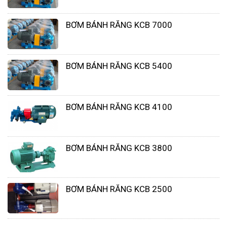
vít-Rotor, Stator-Cao su và vỏ sắt), bộ phận thứ 2 là
BƠM BÁNH RĂNG KCB 7000
khoang chứa (progressing cavity), bộ phận thứ 3 là
mô tơ giảm giảm tốc hoặc mô tơ thường. (như
ảnh).
BƠM BÁNH RĂNG KCB 5400
BƠM BÁNH RĂNG KCB 4100
BƠM BÁNH RĂNG KCB 3800
BƠM BÁNH RĂNG KCB 2500
Bơm trục vít dạng xoắn 2 trục