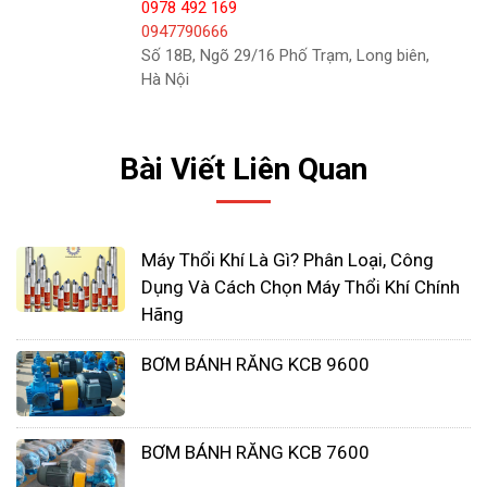
0978 492 169
đặc biệt.
0947790666
Số 18B, Ngõ 29/16 Phố Trạm, Long biên,
Hà Nội
Bài Viết Liên Quan
Máy Thổi Khí Là Gì? Phân Loại, Công
Dụng Và Cách Chọn Máy Thổi Khí Chính
Hãng
BƠM BÁNH RĂNG KCB 9600
2. Các loại bơm trục vít dạng
xoắn hiện nay
Bơm trục vít đơn
BƠM BÁNH RĂNG KCB 7600
Có thiết kế gồm 3 phần chính là Buồng bơm (trục