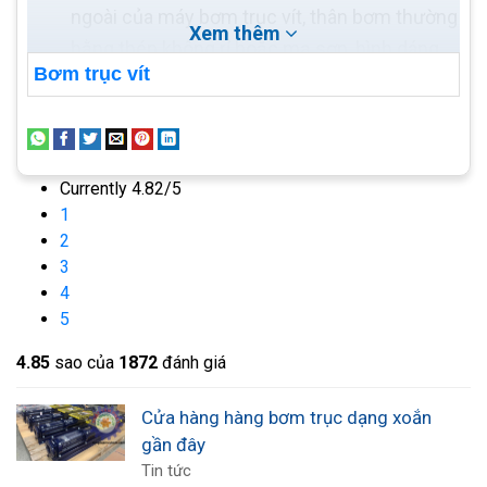
ngoài của máy bơm trục vít, thân bơm thường
Xem thêm
bằng thép không rỉ hoặc mạ sơn, hình dáng
Bơm trục vít
thân bơm trục vít thẳng, dài
Cánh quạt gắn trên thân bơm có chức năng
làm mát động cơ và giải nhiệt lưu chất trong
quá trình hoạt động.
Currently 4.82/5
Các bộ phận khác như phớt, van, gioăng...
1
Motor giảm tốc: Đây là bộ phận làm giảm tốc
2
3
độ giúp bơm hoạt động êm ái và hiệu quả
4
hơn
5
Nguồn điện bơm: Bao gồm motor bơm,
nguồn điện, tủ điều khiển, …các bộ phận này
4.8
5
sao của
1872
đánh giá
giúp máy bơm hoạt động.
Cửa hàng hàng bơm trục dạng xoắn
Các bộ phận của bơm đóng vai trò khác nhau tạo
gần đây
Tin tức
nên hệ thống bơm hoàn hảo có nhiều ứng dụng