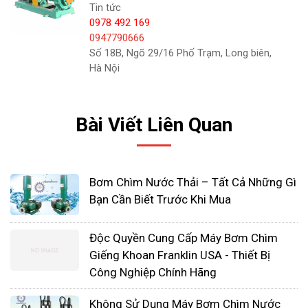
Tin tức
0978 492 169
0947790666
Số 18B, Ngõ 29/16 Phố Trạm, Long biên,
Hà Nội
Bài Viết Liên Quan
Bảo dưỡng máy bơm hóa chất
Máy bơm hóa chất cần được bảo dưỡng
thường xuyên nếu muốn sử dụng trong thời
Bơm Chìm Nước Thải – Tất Cả Những Gì
gian thời gian dài, ít xảy ra hỏng hóc, đặc biệt
Bạn Cần Biết Trước Khi Mua
có thể cho hiệu suất làm việc cao nhất.
Độc Quyền Cung Cấp Máy Bơm Chìm
Rác hay vật cản tồn đọng trong đường ống
Giếng Khoan Franklin USA - Thiết Bị
chưa kịp dọn. Máy phát ra tiếng ồn có khả
Công Nghiệp Chính Hãng
năng do phớt bơm bị mòn, khô dầu vòng bi.
Dây cuốn động cơ bị ngấm nước sẽ gây rò rỉ
Không Sử Dụng Máy Bơm Chìm Nước