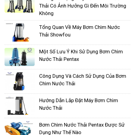
điện.Để khắc phục cần phải tháo động cơ ra
Thải Có Ảnh Hưởng Gì Đến Môi Trường
Không
và sấy khô tất cả , rà soát và sửa lại một vài
mối nốidây dẫn điện.
Tổng Quan Về Máy Bơm Chìm Nước
Hoặc có thể do điện áp của điện năng quá
Thải Showfou
yếu, bạn cần phải tăng điện áp lên hoặc chú
ý những tụ điện trong mạch cuộn dây phụ.
Một Số Lưu Ý Khi Sử Dụng Bơm Chìm
Việc này bạn nên nhờ sự hỗ trợ từ nhân viên
Nước Thải Pentax
tư vấn.
Phần cánh bơm có khả năng bị kẹt do rác lọt
Công Dụng Và Cách Sử Dụng Của Bơm
vào làm máy chạy yếu, bơm bị nóng lên. kiểm
Chìm Nước Thải
tra thử ổ bi nếu thấy bị mòn hoặc lệch do
Hướng Dẫn Lắp Đặt Máy Bơm Chìm
máychạy quá côngsuất thì nên đổi khác
Nước Thải
hoặc đưa về đúng vị trí ban đầu.
Trong các khoảng thời gian nhất định , máy
Bơm Chìm Nước Thải Pentax Được Sử
bơm hóa chất cần đc bảo dưỡng, nếu máy
Dụng Như Thế Nào