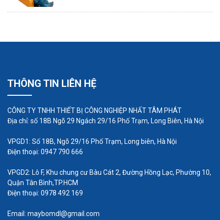
không được dùng trong một lâu dài thì phải
lau khô hoàn toàn và bọc một lớp nilong hoặc
bất kỳ vật liệu nào để làm kín tránh bụi và rác
rơi vào máy bơm.
Sau thời gian ngừng hoạt động, trước khi
khởi động lại phải kiểm tra mọi máy bơm, tra
THÔNG TIN LIÊN HỆ
dầu 1 số khớp nối, kiểm tra bình chứa nước, 1
vài đường ống xem có vật cản nào không ,
CÔNG TY TNHH THIẾT BỊ CÔNG NGHIỆP NHẤT TÂM PHÁT
thay bi nếu như vòng bi bị bẩn.
Địa chỉ: số 18B Ngõ 29 Ngách 29/16 Phố Trạm, Long Biên, Hà Nội
VPGD1: Số 18B, Ngõ 29/16 Phố Trạm, Long biên, Hà Nội
Điện thoại: 0947 790 666
VPGD2: Lô F, Khu chung cư Bàu Cát 2, Đường Hồng Lạc, Phường 10,
Quận Tân Bình,TP.HCM
Điện thoại: 0978 492 169
Email: maybomdl@gmail.com