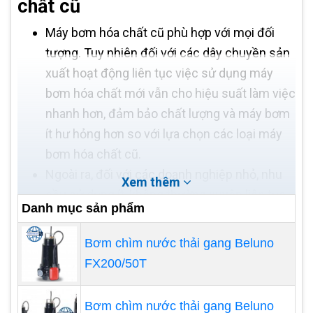
chất cũ
Máy bơm hóa chất cũ phù hợp với mọi đối
tượng. Tuy nhiên đối với các dây chuyền sản
xuất hoạt động liên tục việc sử dụng máy
bơm hóa chất mới vẫn cho hiệu suất làm việc
nhanh hơn, đảm bảo chất lượng và máy bơm
ít hư hỏng hơn so với lựa chọn các loại máy
bơm hóa chất cũ.
Ngoài ra, đối với các doanh nghiệp nhỏ, nhu
Xem thêm
cầu sử dụng ít, không thường xuyên liên tục
Danh mục sản phẩm
có thể lựa chọn máy bơm hóa chất cũ để tiết
kiệm chi phí, không lo ảnh hưởng hiệu quả
Bơm chìm nước thải gang Beluno
làm việc.
FX200/50T
Việc sử dụng máy bơm ít và không liên tục.
Kinh phí dự trù để mua trang thiết bị thấp.
Bơm chìm nước thải gang Beluno