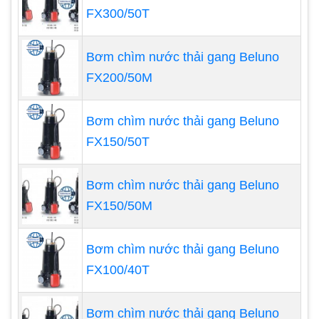
FX300/50T
Bơm chìm nước thải gang Beluno
FX200/50M
Bơm chìm nước thải gang Beluno
FX150/50T
Bơm chìm nước thải gang Beluno
FX150/50M
Bơm chìm nước thải gang Beluno
Hướng dẫn lựa chọn máy bơm
FX100/40T
hóa chất cũ
Nếu không biết lựa chọn đúng cách, bạn có thể
Bơm chìm nước thải gang Beluno