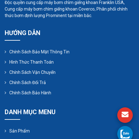
Độc quyền cung cấp máy bơm chìm giếng khoan Franklin USA,
Cung cấp máy bơm chìm giếng khoan Coverco, Phân phối chính
thức bơm định lượng Prominent tại miền bắc.
HƯỚNG DẪN
Chính Sách Bảo Mật Thông Tin
Mua bơm hóa chất cũ nhằm tiết kiệm chi phí là lựa
Hình Thức Thanh Toán
chọn khá sáng suốt nếu ngân sách của bạn còn
hạn chế, tuy nhiên, bạn cần nằm rõ những lưu ý
Chính Sách Vận Chuyển
mà chúng tôi vừa đưa ra để có được sản phẩm
Chính Sách Đổi Trả
phù hợp nhất. Tránh tình trạng tiền mất tật mang
Chính Sách Bảo Hành
vì mua phải hàng dởm, kém chất lượng.
DANH MỤC MENU
Sản Phẩm