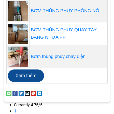
của giếng khoan và lượng nước cần bơm lên hàng
BƠM THÙNG PHUY PHỒNG NỔ
ngày.
Một yếu tố quan trọng khác là hiệu suất của máy
bơm. Quý khách cần tìm hiểu về lưu lượng nước
BƠM THÙNG PHUY QUAY TAY
mà máy bơm có thể cung cấp trong một khoảng
BẰNG NHỰA PP
thời gian nhất định. Ngoài ra, áp suất của máy bơm
cũng là một yếu tố quan trọng, đặc biệt nếu Quý
Bơm thùng phuy chạy điện
khách cần bơm nước lên từ một độ sâu lớn.
Chất lượng của máy bơm cũng rất quan trọng. Quý
khách nên tìm hiểu về các thương hiệu uy tín và
Xem thêm
sản phẩm được đánh giá cao trên thị trường. Việc
chọn một máy bơm từ một nhà sản xuất có uy tín
sẽ giúp đảm bảo rằng Quý khách đang mua một
sản phẩm chất lượng và có độ bền cao.
Currently 4.75/5
Ngoài ra, Quý khách cũng cần xem xét vấn đề về
1