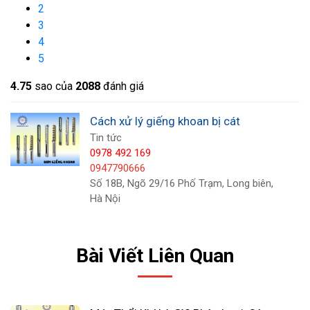
tiết kiệm năng lượng. Một máy bơm giếng khoan
2
chất lượng không chỉ cung cấp hiệu suất tốt mà
3
4
còn tiết kiệm điện năng, giúp giảm chi phí vận
5
hành trong dài hạn.
4.7
5
sao của
2088
đánh giá
Cách xử lý giếng khoan bị cát
Tin tức
0978 492 169
0947790666
Số 18B, Ngõ 29/16 Phố Trạm, Long biên,
Hà Nội
Bài Viết Liên Quan
Cuối cùng, hãy xem xét về dịch vụ hậu mãi và bảo