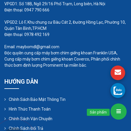
VPGD1: Số 18B, Ngõ 29/16 Phố Trạm, Long biên, Hà Nội
Điện thoại: 0947 790 666
VPGD2: Lô F, Khu chung cư Bàu Cát 2, Đường Hồng Lạc, Phường 10,
Tại Nhất Tâm Phát có các loại máy bơm đa dạng
Quận Tân Bình,TP.HCM
Điện thoại: 0978 492 169
như:
Máy bơm bánh răng ăn khớp trong
,
máy
bơm hóa chất từ thùng phuy
, máy bơm định
Email: maybomdl@gmail.com
lượng,...Các sản phẩm máy bơm giếng khoan tại
Độc quyền cung cấp máy bơm chìm giếng khoan Franklin USA,
Cung cấp máy bơm chìm giếng khoan Coverco, Phân phối chính
Nhất Tâm Phát không chỉ đáp ứng được các tiêu
thức bơm định lượng Prominent tại miền bắc.
chuẩn kỹ thuật cao mà còn được thiết kế để phù
hợp với điều kiện địa hình và nguồn nước tại Việt
HƯỚNG DẪN
Nam. Đội ngũ kỹ sư và nhân viên tư vấn của Nhất
Tâm Phát luôn sẵn sàng hỗ trợ khách hàng trong
Chính Sách Bảo Mật Thông Tin
việc lựa chọn sản phẩm phù hợp nhất với nhu cầu
Hình Thức Thanh Toán
sử dụng cũng như tư vấn về quy trình lắp đặt và
Sản phẩm
Chính Sách Vận Chuyển
bảo dưỡng sau khi mua hàng.
Chính Sách Đổi Trả
CÔNG TY TNHH THIẾT BỊ CÔNG NGHIỆP NHẤT T