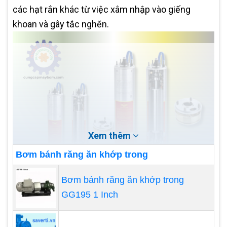
các hạt rắn khác từ việc xâm nhập vào giếng
khoan và gây tắc nghẽn.
Xem thêm
Bơm bánh răng ăn khớp trong
Bơm bánh răng ăn khớp trong
Một phương pháp khác là sử dụng hóa chất xử lý
GG195 1 Inch
để loại bỏ cát và tạo điều kiện thuận lợi cho quá
trình sản xuất dầu mỏ. Các hóa chất này thường