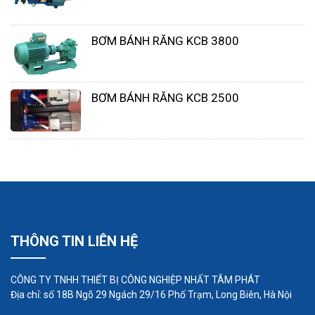
Nhất Tâm Phát là một địa chỉ uy tín tại Việt Nam,
BƠM BÁNH RĂNG KCB 3800
chuyên cung cấp các loại máy bơm giếng khoan
chất lượng cao. Với kinh nghiệm và uy tín trong
ngành công nghiệp cung cấp thiết bị cho ngành
BƠM BÁNH RĂNG KCB 2500
nước và điện, Nhất Tâm Phát đã xây dựng được
lòng tin từ khách hàng thông qua việc cung cấp
sản phẩm chất lượng cùng dịch vụ hậu mãi tốt.
THÔNG TIN LIÊN HỆ
CÔNG TY TNHH THIẾT BỊ CÔNG NGHIỆP NHẤT TÂM PHÁT
Địa chỉ: số 18B Ngõ 29 Ngách 29/16 Phố Trạm, Long Biên, Hà Nội