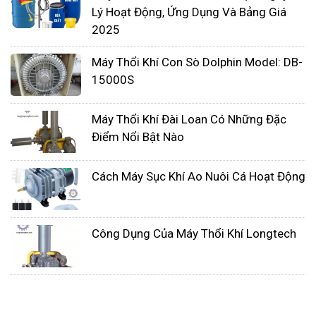
và an toàn, bạn cần thực hiện các bước sau:
Lý Hoạt Động, Ứng Dụng Và Bảng Giá
2025
Lựa chọn loại máy thổi khí phù hợp:
Máy Thổi Khí Con Sò Dolphin Model: DB-
Trước tiên, bạn cần lựa chọn loại máy thổi khí phù
15000S
hợp với yêu cầu cụ thể của hệ thống xử lý nước
thải, bao gồm lưu lượng khí cần cung cấp, áp suất,
Máy Thổi Khí Đài Loan Có Những Đặc
và yêu cầu vận hành.
Điểm Nổi Bật Nào
Lắp đặt:
Cách Máy Sục Khí Ao Nuôi Cá Hoạt Động
Lắp đặt máy thổi khí ở vị trí bằng phẳng, khô ráo và
thông thoáng.
Công Dụng Của Máy Thổi Khí Longtech
Cố định máy thổi khí chắc chắn bằng các bu-lông
hoặc đinh vít.
Lắp đặt đường ống dẫn khí theo hướng dẫn của