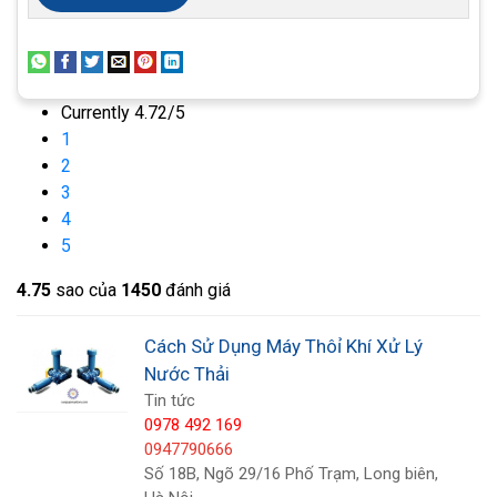
Hệ thống MBR:
Máy thổi khí được sử dụng để cung cấp oxy cho vi
sinh vật trong hệ thống MBR. Hệ thống MBR là hệ
Currently 4.72/5
thống xử lý nước thải sử dụng màng lọc để phân
1
tách bùn và nước thải.
2
3
Ngoài ra, máy thổi khí còn được sử dụng trong một
4
số ứng dụng khác như:
5
Cung cấp khí cho các ao nuôi trồng thủy sản
4.7
5
sao của
1450
đánh giá
Khuấy trộn bể chứa
Cách Sử Dụng Máy Thôỉ Khí Xử Lý
Nước Thải
Tạo khí cho các hệ thống sục khí
Tin tức
0978 492 169
0947790666
Số 18B, Ngõ 29/16 Phố Trạm, Long biên,