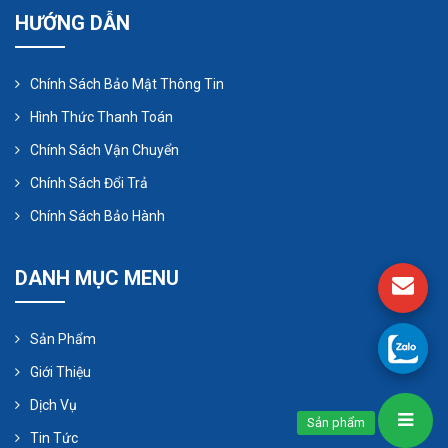
HƯỚNG DẪN
Chính Sách Bảo Mật Thông Tin
Hình Thức Thanh Toán
Chính Sách Vận Chuyển
Chính Sách Đổi Trả
Chính Sách Bảo Hành
DANH MỤC MENU
Sản Phẩm
Giới Thiệu
Dịch Vụ
Sản phẩm
Kiểm tra và bảo trì định kì:
Tin Tức