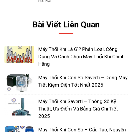
Hà Nội
Bài Viết Liên Quan
Máy Thổi Khí Là Gì? Phân Loại, Công
Dụng Và Cách Chọn Máy Thổi Khí Chính
Hãng
Máy Thổi Khí Con Sò Saverti – Dòng Máy
Tiết Kiệm Điện Tốt Nhất 2025
Máy Thổi Khí Saverti – Thông Số Kỹ
Cách sử dụng máy thổi khí xử lý
Thuật, Ưu Điểm Và Bảng Giá Chi Tiết
nước thải
2025
Để sử dụng máy thổi khí xử lý nước thải hiệu quả
Máy Thổi Khí Con Sò – Cấu Tạo, Nguyên