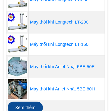
Máy thổi khí được sử dụng để sục khí vào bể sục
khí. Sục khí giúp tăng cường quá trình phân hủy
chất hữu cơ và khử mùi hôi trong nước thải.
Máy thổi khí Longtech LT-200
Bể điều hòa:
Máy thổi khí được sử dụng để trộn đều nước thải
Máy thổi khí Longtech LT-150
trong bể điều hòa. Trộn đều giúp giảm thiểu lắng
đọng và phân hủy kỵ khí trong bể.
Máy thổi khí Anlet Nhật 5BE 50E
Hệ thống SBR:
Máy thổi khí được sử dụng để cung cấp oxy cho vi
sinh vật trong hệ thống SBR. Hệ thống SBR là hệ
Máy thổi khí Anlet Nhật 5BE 80H
thống xử lý nước thải hoạt động theo chu kỳ, bao
gồm các giai đoạn nạp, sục khí, lắng và rút bùn.
Xem thêm