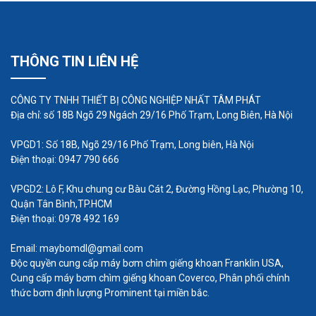
nhà sản xuất.
Kết nối nguồn điện và hệ thống điều khiển theo
hướng dẫn của nhà sản xuất.
THÔNG TIN LIÊN HỆ
Kết nối hệ thống điện và khí:
CÔNG TY TNHH THIẾT BỊ CÔNG NGHIỆP NHẤT TÂM PHÁT
Địa chỉ: số 18B Ngõ 29 Ngách 29/16 Phố Trạm, Long Biên, Hà Nội
Trước tiên, bạn cần lựa chọn loại máy thổi khí phù
hợp với yêu cầu cụ thể của hệ thống xử lý nước
VPGD1: Số 18B, Ngõ 29/16 Phố Trạm, Long biên, Hà Nội
Điện thoại: 0947 790 666
thải, bao gồm lưu lượng khí cần cung cấp, áp suất,
và yêu cầu vận hành.
VPGD2: Lô F, Khu chung cư Bàu Cát 2, Đường Hồng Lạc, Phường 10,
Quận Tân Bình,TP.HCM
Thiết lập điều khiển:
Điện thoại: 0978 492 169
Cài đặt và thiết lập các thông số điều khiển trên
Email: maybomdl@gmail.com
Độc quyền cung cấp máy bơm chìm giếng khoan Franklin USA,
máy thổi khí, bao gồm tần số hoạt động, áp suất,
Cung cấp máy bơm chìm giếng khoan Coverco, Phân phối chính
và lưu lượng khí cần cung cấp.
thức bơm định lượng Prominent tại miền bắc.