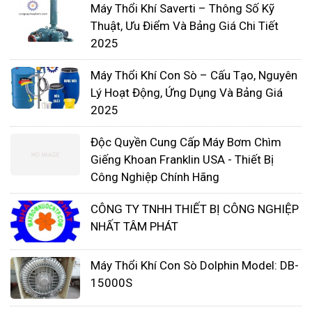
Máy Thổi Khí Saverti – Thông Số Kỹ
Thuật, Ưu Điểm Và Bảng Giá Chi Tiết
2025
Máy Thổi Khí Con Sò – Cấu Tạo, Nguyên
Lý Hoạt Động, Ứng Dụng Và Bảng Giá
2025
Ngoài ra, muốn mua máy thổi khí tốt nó phải đáp
ứng được các yêu cầu như:
Độc Quyền Cung Cấp Máy Bơm Chìm
Giếng Khoan Franklin USA - Thiết Bị
Chọn mua máy thổi khí chính hãng nhập khẩu
Công Nghiệp Chính Hãng
từ các thương hiệu có uy tín
Sản phẩm máy thổi khí phải có nguồn gốc,
CÔNG TY TNHH THIẾT BỊ CÔNG NGHIỆP
xuất xứ rõ ràng
NHẤT TÂM PHÁT
Không mua các sản phẩm trôi nổi trên thị
trường vì dễ mua máy thổi khí giả, kém chất
Máy Thổi Khí Con Sò Dolphin Model: DB-
15000S
lượng
Chọn nhà cung cấp máy thổi khí uy tín,