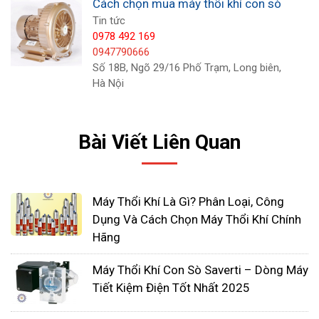
Cách chọn mua máy thổi khí con sò
Tin tức
Đây là những yếu tố quan trọng mà chúng ta cần
0978 492 169
lưu ý khi mua máy thổi khí. Phải xác định rõ nhu
0947790666
Số 18B, Ngõ 29/16 Phố Trạm, Long biên,
cầu sử dụng và các thông số kể trên để chọn sản
Hà Nội
phẩm phù hợp và tương ứng.
Bài Viết Liên Quan
Máy Thổi Khí Là Gì? Phân Loại, Công
Dụng Và Cách Chọn Máy Thổi Khí Chính
Hãng
Máy Thổi Khí Con Sò Saverti – Dòng Máy
Tiết Kiệm Điện Tốt Nhất 2025