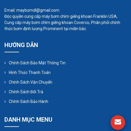
Email: maybomdl@gmail.com
Độc quyền cung cấp máy bơm chìm giếng khoan Franklin USA,
Cung cấp máy bơm chìm giếng khoan Coverco, Phân phối chính
thức bơm định lượng Prominent tại miền bắc.
Nếu bạn đang mua
m
áy thổi khí con sò giá rẻ
hãy
HƯỚNG DẪN
tìm đến chúng tôi. Công ty TNHH Thiết Bị Công
Nghệ Nhất Tâm Phát được thành lập bởi đội ngũ
nhiều năm kinh nghiệm về cung cấp máy thổi khí
Chính Sách Bảo Mật Thông Tin
con sò giá rẻ, thiết bị công nghiệp, hệ thống tự
Hình Thức Thanh Toán
động hóa và thiết bị điều khiển, Nhất Tâm Phát
Chính Sách Vận Chuyển
luôn đem đến cho khách hàng các dịch vụ bảo
Chính Sách Đổi Trả
hành, bảo trì và hỗ trợ kỹ thuật chuyên nghiệp giúp
Chính Sách Bảo Hành
cho hệ thống máy móc, thiết bị của khách hoạt
động một cách thông suốt, ổn định, hiệu quả và an
DANH MỤC MENU
toàn nhất.