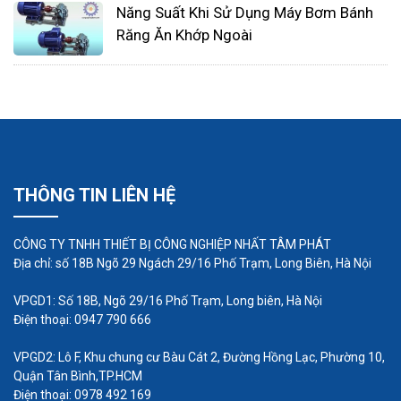
Năng Suất Khi Sử Dụng Máy Bơm Bánh
chuyên nghiệp với đầy đủ chế độ bảo hành,
Răng Ăn Khớp Ngoài
chăm sóc khách hàng
Giá thành sản phẩm hợp lý
THÔNG TIN LIÊN HỆ
CÔNG TY TNHH THIẾT BỊ CÔNG NGHIỆP NHẤT TÂM PHÁT
Địa chỉ: số 18B Ngõ 29 Ngách 29/16 Phố Trạm, Long Biên, Hà Nội
VPGD1: Số 18B, Ngõ 29/16 Phố Trạm, Long biên, Hà Nội
Điện thoại: 0947 790 666
VPGD2: Lô F, Khu chung cư Bàu Cát 2, Đường Hồng Lạc, Phường 10,
Quận Tân Bình,TP.HCM
Điện thoại: 0978 492 169