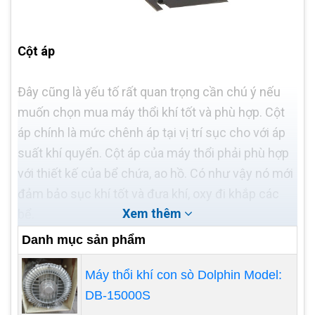
Cột áp
Đây cũng là yếu tố rất quan trọng cần chú ý nếu
muốn chọn mua máy thổi khí tốt và phù hợp. Cột
áp chính là mức chênh áp tại vị trí sục cho với áp
suất khí quyển. Cột áp của máy thổi phải phù hợp
với thiết kế của bể chứa, ao hồ. Có như vậy nó mới
đảm bảo sục khí tốt và đưa khí, oxy đi khắp các
Xem thêm
bể.
Danh mục sản phẩm
Điện áp
Máy thổi khí con sò Dolphin Model:
Máy thổi khí muốn hoạt động được cần phải được
DB-15000S