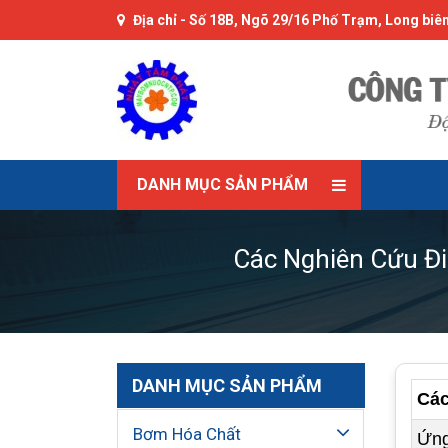
Địa chỉ -
Số 18B, Ngõ 29/16 Phố Trạm, Long biên
DANH MỤC SẢN PHẨM
Các Nghiên Cứu Đi
DANH MỤC SẢN PHẨM
Các
Bơm Hóa Chất
Ứng