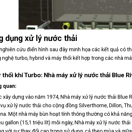
 dụng xử lý nước thải
nghiên cứu điển hình sau đây minh họa các kết quả có t
 nghệ turbo, hybrid và máy thổi kết hợp trong các nhà máy
 thổi khí Turbo: Nhà máy xử lý nước thải Blue Ri
 quan:
 xây dựng vào năm 1974, Nhà máy xử lý nước thải Blue Ri
 vụ xử lý nước thải cho cộng đồng Silverthorne, Dillon, Th
ina. Một nhà máy bùn hoạt tính thông thường có khả năng
iệu gallon (15,1 triệu lít) mỗi ngày, Nhà máy xử lý nước th
g với sự thay đổi cao trong sử dụng, cả theo mùa và giữa 