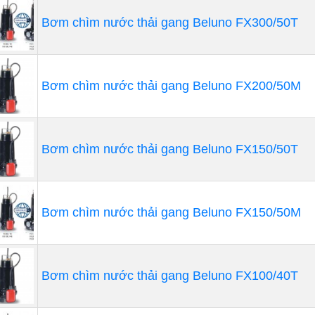
Bơm chìm nước thải gang Beluno FX300/50T
lợi ích rõ ràng ngay lập tức là giảm đáng kể tiếng ồn, loạ
Bơm chìm nước thải gang Beluno FX200/50M
iệu suất năng lượng trung bình cao hơn 20 phần trăm so vớ
 hàng năm khoảng $ 6500.
lợi ích năng lượng khác là thu hồi nhiệt từ hệ thống làm 
Bơm chìm nước thải gang Beluno FX150/50T
 để sưởi ấm cơ sở trong những tháng mùa đông lạnh, và m
 hơi nóng ngoài trời trong những tháng mùa hè.
ừ khi
máy thổi khí công nghiệp
sử dụng vòng bi máy bay đ
 nhà máy cũng đã giảm chi phí bảo trì.
Bơm chìm nước thải gang Beluno FX150/50M
 thổi khí hybrid : Nhà máy xử lý nước thải thàn
Bơm chìm nước thải gang Beluno FX100/40T
 quan:
h phố Anacortes nhà máy xử lý nước thải nằm ở bang Was