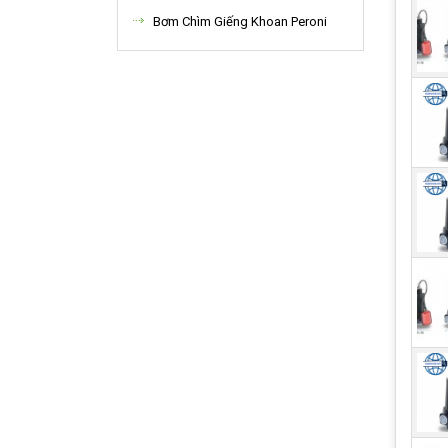
Bơm Chìm Giếng Khoan Peroni
Một 
có h
kiệm
Một 
dụng
thổi
Kể t
dầu,
Máy
Tổng
Thàn