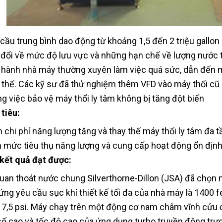
cầu trung bình dao động từ khoảng 1,5 đến 2 triệu gallon (5
 đổi về mức độ lưu vực và những hạn chế về lượng nước t
 hành nhà máy thường xuyên làm việc quá sức, dẫn đến m
 thể. Các kỹ sư đã thử nghiệm thêm VFD vào máy thổi cũ
g việc bảo vệ máy thổi ly tâm không bị tăng đột biến
tiêu:
 chi phí năng lượng tăng và thay thế máy thổi ly tâm đa 
 mức tiêu thụ năng lượng và cung cấp hoạt động ổn định
kết quả đạt được:
uan thoát nước chung Silverthorne-Dillon (JSA) đã chọn 
ứng yêu cầu sục khí thiết kế tối đa của nhà máy là 1400 f
 7,5 psi. Máy chạy trên một động cơ nam châm vĩnh cửu đ
số cao và tốc độ cao của ứng dụng turbo truyền động trực