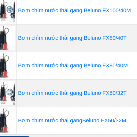
 sống của nhiều loại động vật hoang dã và thủy sinh.Nhà m
Bơm chìm nước thải gang Beluno FX100/40M
on (7,5 triệu lít) mỗi ngày và đang sử dụng ba máy thổi ly
tối thiểu khoảng 1750 feet khối tiêu chuẩn (49,5 mét khối
trì hòa tan đầy đủ oxy (DO) trong lưu vực.
Bơm chìm nước thải gang Beluno FX80/40T
Bơm chìm nước thải gang Beluno FX80/40M
Bơm chìm nước thải gang Beluno FX50/32T
Bơm chìm nước thải gangBeluno FX50/32M