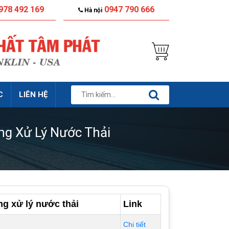
978 492 169
0947 790 666
Hà nội
C
LIÊN HỆ
ng Xử Lý Nước Thải
ng xử lý nước thải
Link
Chi tiết