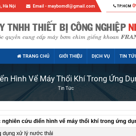
0
, Hà Nội
Email - maybomdl@gmail.com
TP.HCM
TRANG CHỦ
GIỚI THIỆU
DỊCH VỤ
TIN TỨ
ển Hình Vể Máy Thổi Khí Trong Ứng Dụ
Tin Tức
 nghiên cứu điển hình vể máy thổi khí trong ứng dụ
 dụng xử lý nước thải