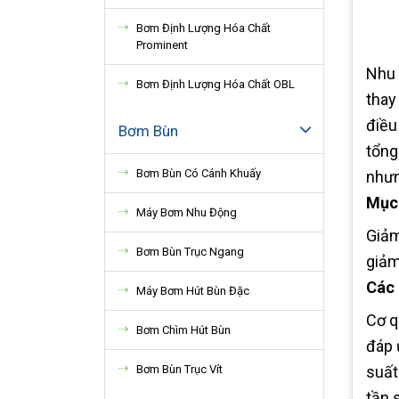
Bơm Định Lượng Hóa Chất
Prominent
Nhu 
Bơm Định Lượng Hóa Chất OBL
thay
điều
Bơm Bùn
tổng
Bơm Bùn Có Cánh Khuấy
nhưn
Mục 
Máy Bơm Nhu Động
Giảm
Bơm Bùn Trục Ngang
giảm
Các 
Máy Bơm Hút Bùn Đặc
Cơ q
Bơm Chìm Hút Bùn
đáp 
Bơm Bùn Trục Vít
suất
tần 