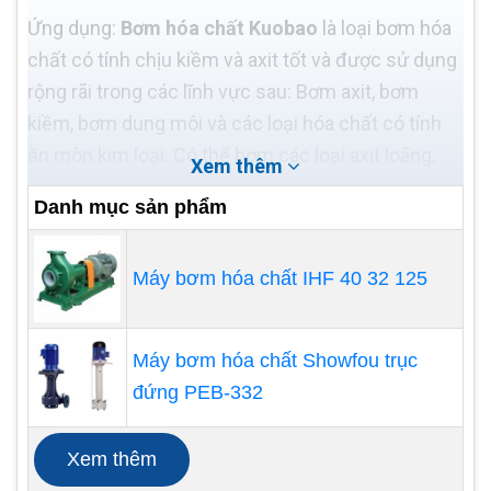
Ứng dụng:
Bơm hóa chất Kuobao
là loại bơm hóa
chất có tính chịu kiềm và axit tốt và được sử dụng
rộng rãi trong các lĩnh vực sau: Bơm axit, bơm
kiềm, bơm dung môi và các loại hóa chất có tính
ăn mòn kim loại. Có thể bơm các loại axit loãng,
Xem thêm
bơm axit đặc nóng và bơm nước thải có lẫn hóa
Danh mục sản phẩm
chất.
Máy bơm hóa chất IHF 40 32 125
Máy bơm hóa chất Showfou trục
đứng PEB-332
Xem thêm