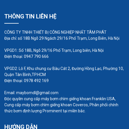
Máy bơm hóa chất lót nhựa IHF
THÔNG TIN LIÊN HỆ
Bơm hóa chất IHF
hay còn gọi là lót TEFLON là loại
CÔNG TY TNHH THIẾT BỊ CÔNG NGHIỆP NHẤT TÂM PHÁT
bơm li tâm trục ngang 1 tầng cánh, 1 cửa hút
Địa chỉ: số 18B Ngõ 29 Ngách 29/16 Phố Trạm, Long Biên, Hà Nội
được sản xuất theo tiêu chuẩn quốc tế kết hợp
VPGD1: Số 18B, Ngõ 29/16 Phố Trạm, Long biên, Hà Nội
công nghệ Sản xuất bơm phi kim loại.
Điện thoại: 0947 790 666
Ưu điểm là chống hóa chất ăn mòn tốt, có khả
VPGD2: Lô F, Khu chung cư Bàu Cát 2, Đường Hồng Lạc, Phường 10,
Quận Tân Bình,TP.HCM
năng chịu nhiệt cao. Máy bơm vận hành ổn định,
Điện thoại: 0978 492 169
có cấu tạo hợp lý, hiệu suất cao, dễ tháo lắp và bảo
Email: maybomdl@gmail.com
trì, tuổi thọ cao…
Độc quyền cung cấp máy bơm chìm giếng khoan Franklin USA,
Cung cấp máy bơm chìm giếng khoan Coverco, Phân phối chính
Ứng dụng: được sử dụng rộng rãi trong các ngành
thức bơm định lượng Prominent tại miền bắc.
công nghiệp hóa chất, thuốc trừ sâu, các nhà máy
HƯỚNG DẪN
sản xuất kiềm và axit, sản xuất giấy, các ngành