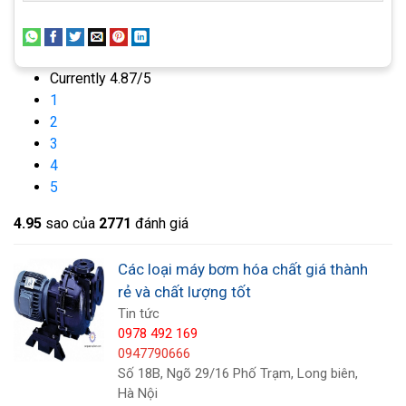
Currently 4.87/5
1
2
3
4
5
4.9
5
sao của
2771
đánh giá
Các loại máy bơm hóa chất giá thành
rẻ và chất lượng tốt
Tin tức
2. Máy bơm hóa chất FTI
0978 492 169
Bơm hóa chất FTI
là dòng bơm hóa chất có nguồn
0947790666
Số 18B, Ngõ 29/16 Phố Trạm, Long biên,
gốc từ Mỹ. Đây là dòng bơm hóa chất cao cấp sử
Hà Nội
dụng hiệu quả, vật liệu có khả năng chịu ăn mòn