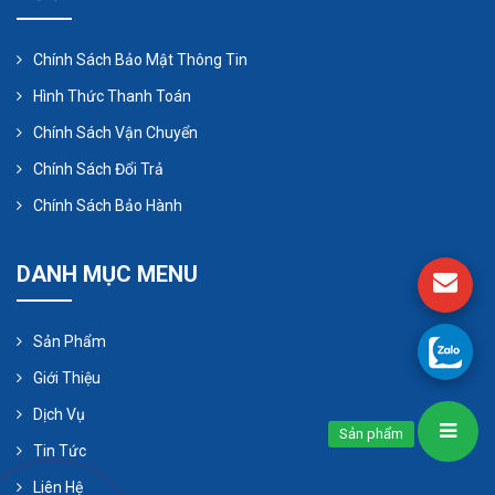
công nghiệp điện tử, dược phẩm, xử lý nước thải-
nước clo, mạ điện, xử lý chất giặt tẩy, sơn, công
Chính Sách Bảo Mật Thông Tin
nghiệp xăng dầu, phụ gia axit…Dùng để bơm các
Hình Thức Thanh Toán
lưu chất như: các dung dịch axit, các chất kiềm,
Chính Sách Vận Chuyển
các chất oxy hóa mạnh, các dung môi hữu cơ,
Chính Sách Đổi Trả
bùn/ nước thải chứa hóa chất ăn mòn, …
Chính Sách Bảo Hành
DANH MỤC MENU
Sản Phẩm
Giới Thiệu
Dịch Vụ
Sản phẩm
Tin Tức
Liên Hệ