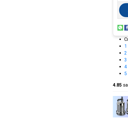
C
1
2
3
4
5
4.8
5
sa