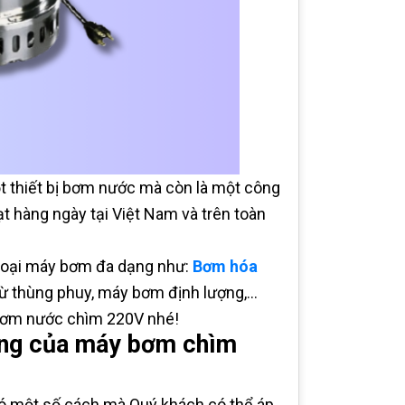
 thiết bị bơm nước mà còn là một công
t hàng ngày tại Việt Nam và trên toàn
 loại máy bơm đa dạng như:
Bơm hóa
 thùng phuy, máy bơm định lượng,...
bơm nước chìm 220V nhé!
động của máy bơm chìm
có một số cách mà Quý khách có thể áp