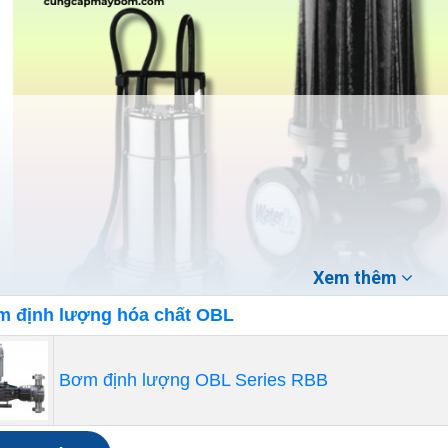
Xem thêm
 định lượng hóa chất OBL
Bơm định lượng OBL Series RBB
Đảm bảo đường ống và van hoạt động tốt: Sự cản trở tr