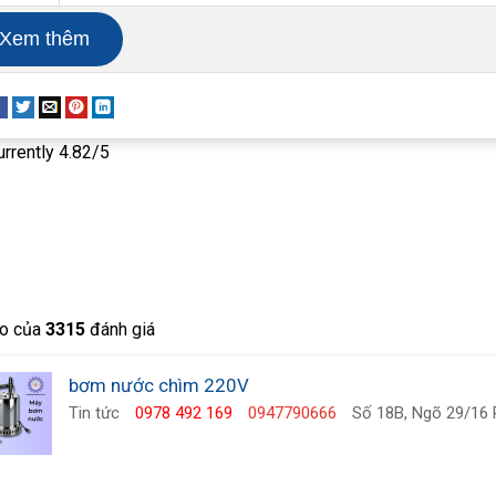
Xem thêm
urrently 4.82/5
o của
3315
đánh giá
bơm nước chìm 220V
Tin tức
0978 492 169
0947790666
Số 18B, Ngõ 29/16 