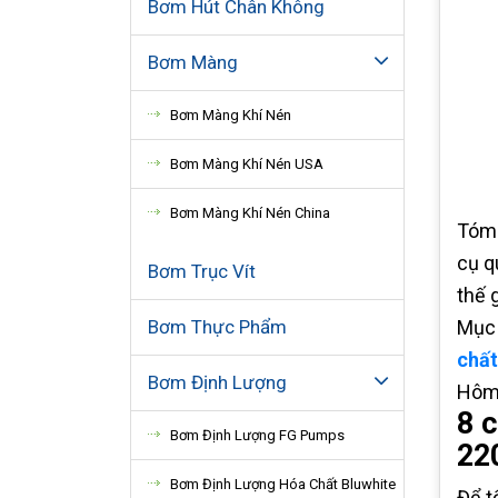
Bơm Hút Chân Không
Bơm Màng
Bơm Màng Khí Nén
Bơm Màng Khí Nén USA
Bơm Màng Khí Nén China
Tóm 
cụ q
Bơm Trục Vít
thế g
Bơm Thực Phẩm
Mục 
chất
Bơm Định Lượng
Hôm 
8 
Bơm Định Lượng FG Pumps
22
Bơm Định Lượng Hóa Chất Bluwhite
Để t