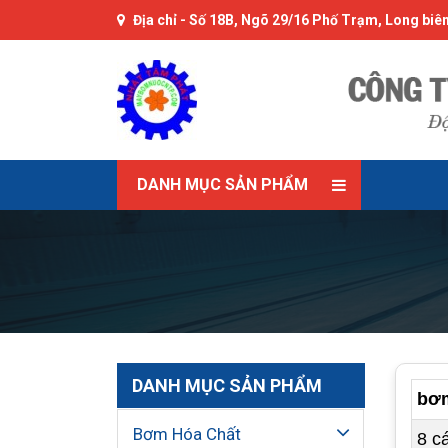
Địa chỉ -
Số 18B, Ngõ 29/16 Phố Trạm, Long biên
DANH MỤC SẢN PHẨM
DANH MỤC SẢN PHẨM
bơm
Bơm Hóa Chất
8 c