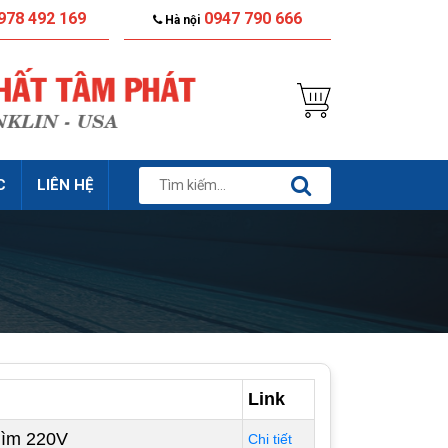
978 492 169
0947 790 666
Hà nội
C
LIÊN HỆ
Link
hìm 220V
Chi tiết