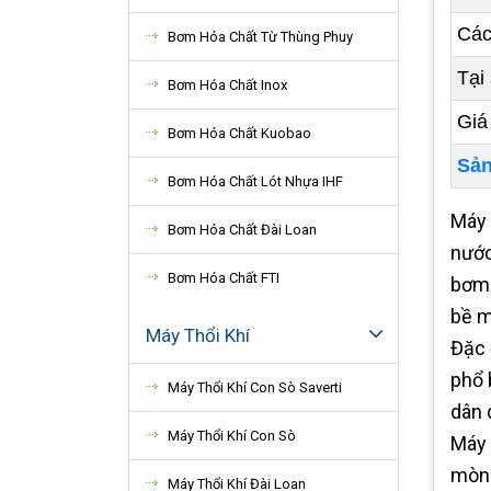
Các
Bơm Hóa Chất Từ Thùng Phuy
Tại
Bơm Hóa Chất Inox
Giá
Bơm Hóa Chất Kuobao
Sản
Bơm Hóa Chất Lót Nhựa IHF
Máy 
Bơm Hóa Chất Đài Loan
nước
Bơm Hóa Chất FTI
bơm 
bề m
Máy Thổi Khí
Đặc 
phổ 
Máy Thổi Khí Con Sò Saverti
dân 
Máy Thổi Khí Con Sò
Máy 
mòn 
Máy Thổi Khí Đài Loan