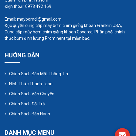
Quận Tân Bình,TP.HCM
trình sử dụng
Điện thoại: 0978 492 169
Tính linh hoạt
Tuân thủ các tiêu chuẩn về an toàn hoạt
Email: maybomdl@gmail.com
Độc quyền cung cấp máy bơm chìm giếng khoan Franklin USA,
động, an toàn sức khỏe người lao động trong
Cung cấp máy bơm chìm giếng khoan Coverco, Phân phối chính
môi trường độc hại
thức bơm định lượng Prominent tại miền bắc.
Tiết kiệm năng lượng tối đa
HƯỚNG DẪN
Lưu lượng bơm lớn, chuyên sử dụng để bơm
dung môi, axit loãng, hóa chất chất lỏng được
sử dụng trong các nhà máy, công trình, ngành
Chính Sách Bảo Mật Thông Tin
thực phẩm …
Hình Thức Thanh Toán
Được thiết kế bằng các vật liệu có tính chất
Chính Sách Vận Chuyển
chống ăn mòn cao, năng suất cao, vận hành
Chính Sách Đổi Trả
êm ái, ít tiếng ồn.
Chính Sách Bảo Hành
Công ty
TNHH Thiết Bị Công Nghệ Nhất Tâm
DANH MỤC MENU