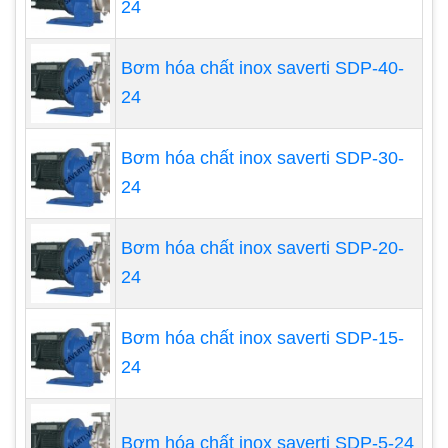
24
được nhiều loại chất lỏng tương tự khác như
nước, dầu, kể cả hỗn hợp lỏng rắn.
Bơm hóa chất inox saverti SDP-40-
Bơm hóa chất có phạm vi ứng dụng lớn
24
Máy có năng suất cao
Cột nước bơm H = 10 ÷ hàng ngàn mét
Bơm hóa chất inox saverti SDP-30-
Lưu lượng bơm Q = 2 ÷ 100.000 m3/h
24
Công suất động cơ N = 1 ÷ 6000 kw.
Kết cấu nhỏ gọn, chắc chắn, làm việc tin cậy.
Bơm hóa chất inox saverti SDP-20-
Hiệu suất η của bơm tương đối cao so với
24
các loại bơm khác; η = 0,65 ÷ 0,9.
Giá thành vừa phải
Bơm hóa chất inox saverti SDP-15-
24
Bơm hóa chất inox saverti SDP-5-24