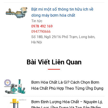
để thiết kế máy bơm phải tương thích với môi
Bật mí một số thông tin hữu ích về
trường hóa học.
dòng máy bơm hóa chất
Tin tức
Có thể nói việc các thiết bị bị ăn mòn là một mối
0978 492 169
0947790666
quan tâm lớn với nhiều loại máy bơm hóa chất.
Số 18B, Ngõ 29/16 Phố Trạm, Long biên,
Các axit như axit sulfuric và axit hydrochloric có
Hà Nội
khả năng ăn mòn thiết bị rất lớn. Ngoài axit, các
hóa chất gây ra vấn đề ăn mòn ở các mức độ khác
nhau là clo, dung dịch kiềm và nước. Phải cẩn thận
Bài Viết Liên Quan
để chọn một máy bơm được sản xuất từ vật liệu
tương thích với môi trường hóa học.
Bơm Hóa Chất Là Gì? Cách Chọn Bơm
Vật liệu chế tạo máy bơm có thể được phân thành
Hóa Chất Phù Hợp Theo Từng Ứng Dụng
hai loại chính kim loại và phi kim loại.
Bơm Định Lượng Hóa Chất – Nguyên Lý,
Phân Loại, Ứng Dụng Và Top Sản Phẩm