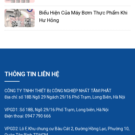
Vật liệu phi kim loại có thể được phá vỡ như cao
Biểu Hiện Của Máy Bơm Thực Phẩm Khi
Hư Hỏng
su (cả tự nhiên và tổng hợp), nhựa, gốm sứ, thủy
tinh, v.v ... Tất cả các vật liệu phi kim loại này có
ứng dụng làm vật liệu bơm cho vật liệu ăn mòn,
đặc biệt là nhựa.
Lợi ích của việc sử dụng máy bơm hóa
chất trong công nghiệp
THÔNG TIN LIÊN HỆ
Có thể điều chỉnh công suất bằng tay hoặc
CÔNG TY TNHH THIẾT BỊ CÔNG NGHIỆP NHẤT TÂM PHÁT
tự động
Địa chỉ: số 18B Ngõ 29 Ngách 29/16 Phố Trạm, Long Biên, Hà Nội
Quá trình hoạt động mạnh mẽ và hiệu quả
VPGD1: Số 18B, Ngõ 29/16 Phố Trạm, Long biên, Hà Nội
cao cho sản xuất
Điện thoại: 0947 790 666
Có thể chạy ở tốc độ động cơ thấp hơn, dễ
dàng điều chỉnh, thuận tiện trong suốt qúa
VPGD2: Lô F, Khu chung cư Bàu Cát 2, Đường Hồng Lạc, Phường 10,