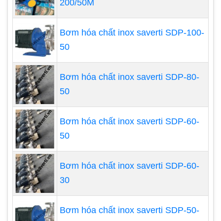
200/50M
Bơm hóa chất inox saverti SDP-100-
50
Bơm hóa chất inox saverti SDP-80-
50
Đặc điểm của máy bơm hóa chất
Máy bơm hóa chất có nhiều đặc điểm nổi bật giúp
Bơm hóa chất inox saverti SDP-60-
tiết kiệm chi phí bơm cho người sử dụng cũng như
50
tiết kiệm điện năng và thời gian hoạt động, cho
hiệu suất làm việc cao.
Bơm hóa chất inox saverti SDP-60-
Máy bơm hóa chất chủ yếu dùng bơm các
30
loại hóa chất kể cả hóa chất đặc, siêu đặc
nóng
Bơm hóa chất inox saverti SDP-50-
Ngoài hóa chất máy bơm hóa chất còn bơm