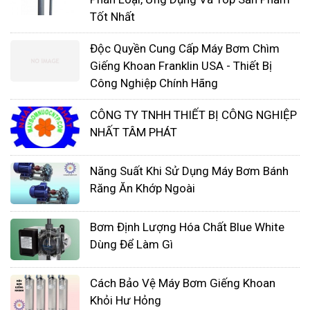
Tốt Nhất
Độc Quyền Cung Cấp Máy Bơm Chìm
Giếng Khoan Franklin USA - Thiết Bị
Công Nghiệp Chính Hãng
CÔNG TY TNHH THIẾT BỊ CÔNG NGHIỆP
NHẤT TÂM PHÁT
Năng Suất Khi Sử Dụng Máy Bơm Bánh
Bơm kim loại có thể được phân loại thêm là kim
Răng Ăn Khớp Ngoài
loại màu hoặc kim loại màu. Máy bơm làm bằng
gang, sắt dễ uốn hoặc thép carbon có thể được sử
Bơm Định Lượng Hóa Chất Blue White
dụng với một số hóa chất, nhưng hầu hết các bơm
Dùng Để Làm Gì
hóa chất kim loại được sản xuất từ thép không gỉ,
hợp kim niken hoặc vật liệu kỳ lạ như titan để
Cách Bảo Vệ Máy Bơm Giếng Khoan
chống ăn mòn.
Khỏi Hư Hỏng