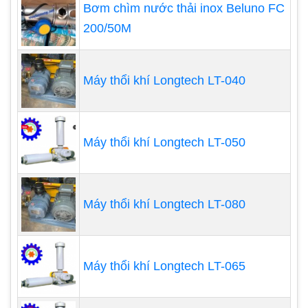
Bơm chìm nước thải inox Beluno FC
nghiệt nhất
200/50M
Động cơ được sản xuất trên dây chuyền tự
động hoàn toàn, 100% đây đồng với hiệu xuất
động cơ đạt EI2 loại động cơ hiệu xuất cao,
Máy thổi khí Longtech LT-040
tiết kiệm điện năng sử dụng, động cơ có thể
dùng điện 50HZ hoặc 60Hz
Cánh được đúc bằng nhôm và gia công hoàn
Máy thổi khí Longtech LT-050
toàn trên máy CNC tiên tiến cho độ chính xác
cao và được cân bằng động với tốc độ lên tới
8500vp ( hiện tại tốc độ động cơ là 2900vp) vì
Máy thổi khí Longtech LT-080
vậy mà không có dung lắc và giảm độ ồn tối
đa của máy
Tất cả các linh kiện để lắp giáp lên
máy thổi
Máy thổi khí Longtech LT-065
khí SAVERTI
được ra công trên máy CNC
tiên tiến, độ chính xác tuyệt đối và được kiểm