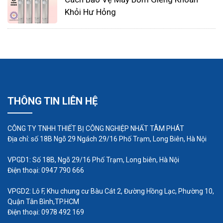
điểm chung: chúng không có phốt trục.
Khỏi Hư Hỏng
Một số đặc tính vượt trội của máy bơm hóa chất
Wilo:
- Kích cỡ: với các dòng máy bơm Mini kích thước
nhỏ, gọn tạo sự tiện lợi cho việc vận hành và di
chuyển lắp đặt. Bên cạnh đó, vẫn còn các dòng
THÔNG TIN LIÊN HỆ
máy bơm hóa chất có công suất lớn được dùng
trong công nghiệp là chủ yếu.
CÔNG TY TNHH THIẾT BỊ CÔNG NGHIỆP NHẤT TÂM PHÁT
- Vật liệu: được thiết kế đa dạng với các loại vật
Địa chỉ: số 18B Ngõ 29 Ngách 29/16 Phố Trạm, Long Biên, Hà Nội
liệu chuyên dụng thích hợp cho từng loại hóa chất,
VPGD1: Số 18B, Ngõ 29/16 Phố Trạm, Long biên, Hà Nội
axit khác nhau. Có cả loại bơm hóa chất đầu nhựa
Điện thoại: 0947 790 666
cũng tốt không kém so với những loại còn lại.
VPGD2: Lô F, Khu chung cư Bàu Cát 2, Đường Hồng Lạc, Phường 10,
- Lưu lượng: lớn, chuyên sử dụng để bơm dung
Quận Tân Bình,TP.HCM
môi, axit loãng, hóa chất lỏng. Có thể bơm các
Điện thoại: 0978 492 169
chất bẩn nhỏ, dạng hạt hoặc các chất cặn bã.