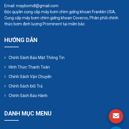
Email: maybomdl@gmail.com
Độc quyền cung cấp máy bơm chìm giếng khoan Franklin USA,
Ngoài ra, máy bơm còn tiết kiệm điện năng, độ bền
Cung cấp máy bơm chìm giếng khoan Coverco, Phân phối chính
cao, năng suất cao, vận hành êm ái, ít tiếng ồn và
thức bơm định lượng Prominent tại miền bắc.
bên trong có một công tắc an toàn giúp bảo vệ
HƯỚNG DẪN
máy bơm khi gặp sự cố.
Nên chọn loại bơm hóa chất nào?
Chính Sách Bảo Mật Thông Tin
Sự lựa chọn máy bơm hóa chất của công ty sẽ
Hình Thức Thanh Toán
phụ thuộc vào thành phần của vật liệu mà nó
Chính Sách Vận Chuyển
muốn di chuyển. Máy bơm có nhiều loại vật liệu,
Chính Sách Đổi Trả
chẳng hạn như gang, thép không gỉ, PTFE,
polypropylen,…
Chính Sách Bảo Hành
Tuy nhiên, các hóa chất như sodium hypochlorite
DANH MỤC MENU
có thể nhanh chóng tấn công các máy bơm làm
bằng kim loại. Trong trường hợp này thì các chất