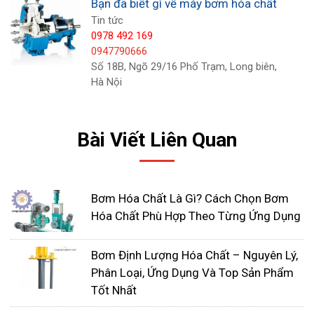
Bạn đã biết gì về máy bơm hóa chất
Tin tức
0978 492 169
0947790666
Số 18B, Ngõ 29/16 Phố Trạm, Long biên,
Hà Nội
Bài Viết Liên Quan
Bơm màng khí nén là máy bơm dịch chuyển tích
Bơm Hóa Chất Là Gì? Cách Chọn Bơm
cực (có nghĩa là họ sử dụng lượng khí nạp để thu
Hóa Chất Phù Hợp Theo Từng Ứng Dụng
một lượng chất lỏng nhất định và xả nó ở một
lượng cố định).
Bơm Định Lượng Hóa Chất – Nguyên Lý,
Phân Loại, Ứng Dụng Và Top Sản Phẩm
Tốt Nhất