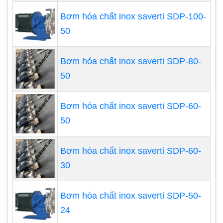
1) chống lại tác động ăn mòn của các hóa chất
Bơm hóa chất inox saverti SDP-100-
khác nhau ở nhiệt độ khác nhau;
50
2) tránh mọi sự phóng điện vô tình có thể gây hại
cho người vận hành hoặc khu vực xung quanh.
Bơm hóa chất inox saverti SDP-80-
50
Đây là một định nghĩa rộng có chủ ý vì máy bơm
hóa chất có thể được chế tạo từ bất kỳ số lượng
Bơm hóa chất inox saverti SDP-60-
vật liệu và trong nhiều ngành công nghiệp. Nhưng
50
trước khi chúng tôi sử dụng thiết bị, hãy cân nhắc
cách thức hoạt động của nó.
Bơm hóa chất inox saverti SDP-60-
30
Bơm hóa chất inox saverti SDP-50-
24