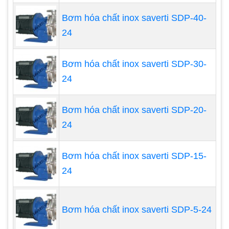
Bơm hóa chất inox saverti SDP-40-
24
Bơm hóa chất inox saverti SDP-30-
24
Bơm hóa chất inox saverti SDP-20-
24
Làm thế nào để một máy bơm hóa chất làm
Bơm hóa chất inox saverti SDP-15-
việc?
24
Khi nghiên cứu máy bơm hóa chất, các công ty có
thể thấy rằng có nhiều loại máy bơm được liệt kê.
Bơm hóa chất inox saverti SDP-5-24
Một số trong số này có thể bao gồm bơm màng