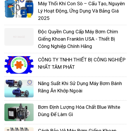
Máy Thổi Khí Con Sò – Cấu Tạo, Nguyên
Lý Hoạt Động, Ứng Dụng Và Bảng Giá
2025
Độc Quyền Cung Cấp Máy Bơm Chìm
Giếng Khoan Franklin USA - Thiết Bị
Công Nghiệp Chính Hãng
CÔNG TY TNHH THIẾT BỊ CÔNG NGHIỆP
NHẤT TÂM PHÁT
Năng Suất Khi Sử Dụng Máy Bơm Bánh
Răng Ăn Khớp Ngoài
Bơm Định Lượng Hóa Chất Blue White
Dùng Để Làm Gì
Những máy bơm hóa chất này có những ưu điểm
và nhược điểm khác nhau, nhưng chúng có một
Cách Bảo Vệ Máy Bơm Giếng Khoan