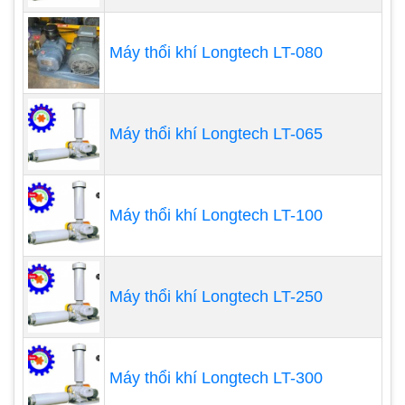
Hệ thống thông gió và quạt hút khí:
Máy thổi khí Longtech LT-080
Máy thổi được sử dụng trong hệ thống thông gió
công nghiệp để cung cấp không khí sạch và tươi
mới.
Máy thổi khí Longtech LT-065
Quạt hút khí sử dụng máy thổi để tạo áp suất, giúp
hệ thống hút khí hiệu quả.
Máy thổi khí Longtech LT-100
Hệ thống làm mát công nghiệp:
Máy thổi được
tích hợp trong các hệ thống làm mát công nghiệp
để tạo luồng không khí mát và kiểm soát nhiệt độ
Máy thổi khí Longtech LT-250
trong các môi trường sản xuất.
Hệ thống truyền động:
Máy thổi được sử dụng để
tạo áp suất trong hệ thống truyền động, giúp đẩy
Máy thổi khí Longtech LT-300
chất làm mát hoặc khí qua các ống và các thiết bị