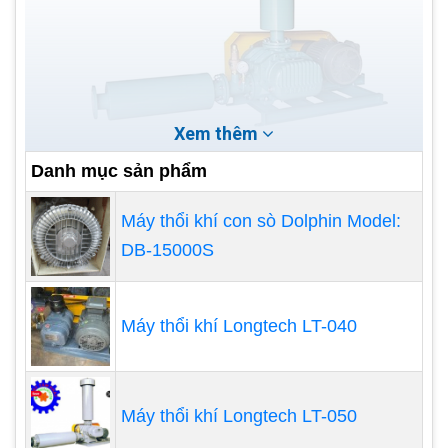
Xem thêm
Danh mục sản phẩm
Chế độ bảo dưỡng: Một số máy thổi công nghiệp
được thiết kế với tính năng dễ bảo dưỡng, giúp tiết
Máy thổi khí con sò Dolphin Model:
kiệm thời gian và chi phí bảo dưỡng hàng ngày.
DB-15000S
Tiếng ồn: Một số ứng dụng yêu cầu máy thổi hoạt
động ở mức tiếng ồn thấp. Các máy thổi công
Máy thổi khí Longtech LT-040
nghiệp hiện đại thường được thiết kế để giảm
tiếng ồn.
Ứng dụng máy thổi khí công
Máy thổi khí Longtech LT-050
nghiệp: