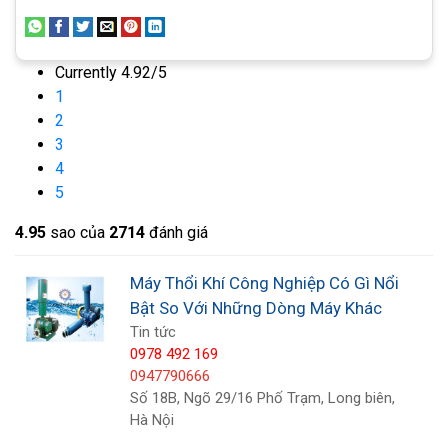
Currently 4.92/5
Hệ thống sử lý nước và nước thải
: Máy thổi được
1
sử dụng để tạo ra không khí nhân tạo trong các hệ
2
3
thống xử lý nước và nước thải để hỗ trợ quá trình
4
oxy hóa và làm sạch.
5
Ứng dụng trong ngành thực phẩm:
Trong ngành
4.9
5
sao của
2714
đánh giá
dược phẩm, máy thổi được sử dụng trong các quy
trình sản xuất và đóng gói để duy trì điều kiện
Máy Thổi Khí Công Nghiệp Có Gì Nổi
Bật So Với Những Dòng Máy Khác
sạch và an toàn.
Tin tức
Hệ thống đống tàu và đóng thuyền:
Máy thổi có
0978 492 169
0947790666
vai trò quan trọng trong các quy trình đóng tàu và
Số 18B, Ngõ 29/16 Phố Trạm, Long biên,
đóng dầu để cung cấp không khí cho các hệ
Hà Nội
thống điều khiển và quy trình sản xuất.