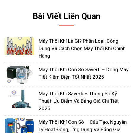
Ứng dụng trong ngành giấy
: Trong quá trình sản
Bài Viết Liên Quan
xuất giấy, máy thổi được sử dụng để làm khô giấy
và giúp quá trình làm khô nhanh chóng.
Máy Thổi Khí Là Gì? Phân Loại, Công
Hệ thống chóng cháy và an toàn:
Máy thổi có thể
Dụng Và Cách Chọn Máy Thổi Khí Chính
được tích hợp trong các hệ thống chống cháy để
Hãng
tạo ra luồng không khí và kiểm soát lửa trong các
môi trường nguy hiểm.
Máy Thổi Khí Con Sò Saverti – Dòng Máy
Tiết Kiệm Điện Tốt Nhất 2025
Máy Thổi Khí Saverti – Thông Số Kỹ
Thuật, Ưu Điểm Và Bảng Giá Chi Tiết
2025
Máy Thổi Khí Con Sò – Cấu Tạo, Nguyên
Lý Hoạt Động, Ứng Dụng Và Bảng Giá