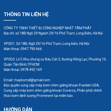
Dòng công suất cao (ví dụ: trên 5,000 CFM): Trên
20,000 USD, có thể lên đến hàng trăm nghìn USD
THÔNG TIN LIÊN HỆ
tùy thuộc vào công suất và tính năng đặc biệt.
Máy thổi đôi lô:
CÔNG TY TNHH THIẾT BỊ CÔNG NGHIỆP NHẤT TÂM PHÁT
Địa chỉ: số 18B Ngõ 29 Ngách 29/16 Phố Trạm, Long Biên, Hà Nội
Dòng công suất thấp đến trung bình: Từ khoảng
VPGD1: Số 18B, Ngõ 29/16 Phố Trạm, Long biên, Hà Nội
2,000 USD đến 10,000 USD.
Điện thoại: 0947 790 666
Dòng công suất cao: Từ 10,000 USD trở lên, có thể
VPGD2: Lô F, Khu chung cư Bàu Cát 2, Đường Hồng Lạc, Phường 10,
lên đến hàng chục nghìn USD.
Quận Tân Bình,TP.HCM
Điện thoại: 0978 492 169
Máy thổi xoay:
Email: maybomdl@gmail.com
Dòng công suất thấp đến trung bình: Từ 1,000 USD
Độc quyền cung cấp máy bơm chìm giếng khoan Franklin USA,
Cung cấp máy bơm chìm giếng khoan Coverco, Phân phối chính
đến 8,000 USD.
thức bơm định lượng Prominent tại miền bắc.
Dòng công suất cao: Từ 8,000 USD trở lên, có thể
HƯỚNG DẪN