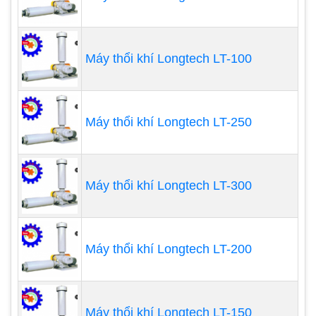
Hiệu suất vận chuyển oxy của các loại sục khí cơ
học trong các ao khác nhau trong ngày liên quan
Máy thổi khí Longtech LT-100
đến nồng độ oxy hòa tan. Nồng độ oxy hòa tan
thường thấp nhất lúc sắp bình minh, tăng lên trong
ngày đến đỉnh điểm vào giữa buổi chiều và sau đó
Máy thổi khí Longtech LT-250
giảm vào ban đêm.
Máy thổi khí Longtech LT-300
Máy thổi khí Longtech LT-200
Máy thổi khí Longtech LT-150