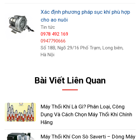
Trong các ao cá có thể chấp nhận đặt một hoặc
Xác định phương pháp sục khí phù hợp
nhiều sục khí lớn ở một đầu ao, bởi vì cá sẽ di
cho ao nuôi
chuyển vào vùng nước có oxy. Nếu ao hình chữ
Tin tức
nhật, sục khí nên đưa dòng nước dọc theo trục dài
0978 492 169
của ao. Tôm không di chuyển đến vùng nước có
0947790666
Số 18B, Ngõ 29/16 Phố Trạm, Long biên,
oxy như là cá, vì vậy cách hợp lý là sử dụng nhiều
Hà Nội
sục khí nhỏ để cung cấp sự thông khí tương đối
đều khắp toàn bộ diện tích ao.
Bài Viết Liên Quan
Các hệ thống khuếch tán không khí thích hợp nhất
cho các ao / bể nhỏ đủ sâu để cho oxy khuếch tán
từ các bong bóng không khí nổi lên vào trong
Máy Thổi Khí Là Gì? Phân Loại, Công
nước.
Dụng Và Cách Chọn Máy Thổi Khí Chính
Hãng
Máy Thổi Khí Con Sò Saverti – Dòng Máy