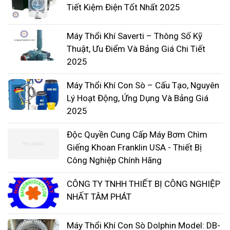
Tiết Kiệm Điện Tốt Nhất 2025
Máy Thổi Khí Saverti – Thông Số Kỹ
Thuật, Ưu Điểm Và Bảng Giá Chi Tiết
2025
Máy Thổi Khí Con Sò – Cấu Tạo, Nguyên
Lý Hoạt Động, Ứng Dụng Và Bảng Giá
2025
Độc Quyền Cung Cấp Máy Bơm Chìm
Giếng Khoan Franklin USA - Thiết Bị
Công Nghiệp Chính Hãng
CÔNG TY TNHH THIẾT BỊ CÔNG NGHIỆP
NHẤT TÂM PHÁT
Trước kia, sục khí được bố trí trong các ao nuôi
tôm để tạo một dòng chảy vòng tròn, nhưng kiểu
Máy Thổi Khí Con Sò Dolphin Model: DB-