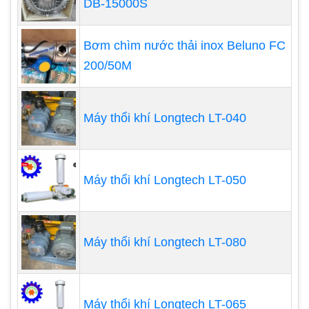
DB-15000S
Các loại này có khả năng tạo ra sự lưu thông nước
Bơm chìm nước thải inox Beluno FC
sâu trong các ao có độ sâu hơn 2,00 m. Sự kết hợp
200/50M
giữa sục khí quạt guồng và sục khí bơm cánh
quạt-khuếch tán có thể hiệu quả nhất trong trộn
nước ao, đặc biệt là ở các ao sâu.
Máy thổi khí Longtech LT-040
Các hệ thống này không phù hợp cho các ao nuôi
lớn bởi vì chiều dài ống quá dài và sử dụng nhiều
Máy thổi khí Longtech LT-050
ống khuếch tán. Các hệ thống khuếch tán không
khí thích hợp nhất cho các ao rộng 0,25 ha hoặc
nhỏ hơn. Những loại sục khí này đặc biệt hợp lý với
Máy thổi khí Longtech LT-080
các cụm liên kết các ao nhỏ trong đó một máy
thổi khí có thể cung cấp không khí đến các ống
khuếch tán ở nhiều ao.
Máy thổi khí Longtech LT-065
Hiệu suất vận chuyển oxy