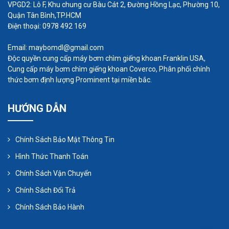
VPGD2: Lô F, Khu chung cư Bàu Cát 2, Đường Hồng Lạc, Phường 10,
Quận Tân Bình,TP.HCM
Điện thoại: 0978 492 169
Email: maybomdl@gmail.com
Độc quyền cung cấp máy bơm chìm giếng khoan Franklin USA,
Cung cấp máy bơm chìm giếng khoan Coverco, Phân phối chính
thức bơm định lượng Prominent tại miền bắc.
HƯỚNG DẪN
Chính Sách Bảo Mật Thông Tin
Hình Thức Thanh Toán
Chính Sách Vận Chuyển
Nghiên cứu đã chứng minh có thể tiết kiệm năng
Chính Sách Đổi Trả
lượng đáng kể bằng cách sử dụng hệ thống sục
Chính Sách Bảo Hành
khí tự động. Chi phí của các bộ điều khiển này đã
giảm xuống và độ tin cậy tăng lên trong những