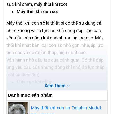
sục khí chìm, máy thổi khí root
Máy thổi khí con sò:
Máy thổi khí con sò là thiết bị có thể sử dụng cả
chân không và áp lực, có khả năng đáp ứng các
yêu cầu của dòng khí nhỏ nhưng áp lực cao. Máy
thổi khí nhât bản loại con sò nhỏ gọn, nhẹ, áp lực
tĩnh cao và có độ ồn thấp, hiệu suất cao.
Vận hành nhờ cấu tạo của cánh quạt. Có thể đáp
ứng yêu cầu của những dòng khí nhỏ, áp lực thấp
(cột áp dưới 3m).
Máy sục khí chìm:
Xem thêm
Máy thổi khí chìm có chức năng giống như máy
Danh mục sản phẩm
thổi khí trên cạn nhưng có thể tiết kiệm được
Máy thổi khí con sò Dolphin Model:
không gian và chi phí lắp đặt.