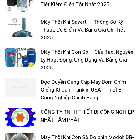
Nơi đặt máy:
máy được thiết kế trong hệ thống
Tiết Kiệm Điện Tốt Nhất 2025
đặt chìm hay đặt cạn, chúng ta không thể sử dụng
một máy thổi khí đặt cạn cho nơi chìm trong nước
Máy Thổi Khí Saverti – Thông Số Kỹ
được.
Thuật, Ưu Điểm Và Bảng Giá Chi Tiết
2025
Áp lực khí cần đạt được
: nếu cần dòng có áp lực
Máy Thổi Khí Con Sò – Cấu Tạo, Nguyên
khí lớn, mạnh phải dùng đến các dòng máy thổi khí
Lý Hoạt Động, Ứng Dụng Và Bảng Giá
kiểu Root có 2 thùy trở lên và công suất máy cao.
2025
Độc Quyền Cung Cấp Máy Bơm Chìm
Giếng Khoan Franklin USA - Thiết Bị
Công Nghiệp Chính Hãng
CÔNG TY TNHH THIẾT BỊ CÔNG NGHIỆP
NHẤT TÂM PHÁT
Máy Thổi Khí Con Sò Dolphin Model: DB-