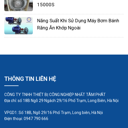
15000S
Năng Suất Khi Sử Dụng Máy Bơm Bánh
Răng Ăn Khớp Ngoài
Ứng dụng thực tế
Thường được sử dụng nhiều trong các ngành
THÔNG TIN LIÊN HỆ
công nghiệp, xi mạ, chế biến thực phẩm, dệt
may, xử lý nước thải, nuôi trồng thủy hải sản,
CÔNG TY TNHH THIẾT BỊ CÔNG NGHIỆP NHẤT TÂM PHÁT
Địa chỉ: số 18B Ngõ 29 Ngách 29/16 Phố Trạm, Long Biên, Hà Nội
thổi khô, thổi khói, các cơ sở Spa, vận chuyển
nguyên vật liệu…
VPGD1: Số 18B, Ngõ 29/16 Phố Trạm, Long biên, Hà Nội
Phù hợp với nhiều ứng dụng nuôi trồng thủy
Điện thoại: 0947 790 666
hải sản tạo oxy hóa đáy cho những mô hình