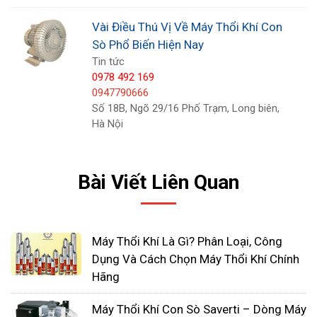
Vài Điều Thú Vị Về Máy Thổi Khí Con
Mục đích sử dụng
:Nếu mục đích sử dụng của
Sò Phổ Biến Hiện Nay
bạn là cấp khí cho ao nuôi tôm cá, hút, thổi bụi
Tin tức
công nghiệp hay làm thông thoáng môi trường làm
0978 492 169
việc tại các hầm mỏ, cấp khí cho các tòa nhà cao
0947790666
Số 18B, Ngõ 29/16 Phố Trạm, Long biên,
tầng… thì thật tuyệt vời, sản phẩm mà công ty ĐL
Hà Nội
cung cấp đã đáp ứng được tất cả các yêu cầu sử
dụng của các bạn.
Bài Viết Liên Quan
Điều kiện làm việc:
Cần lưu ý đến tần xuất làm
việc liên tục hay thi thoảng mới làm việc, Sử dụng
cần lượng khí sục, thổi nhiều hay ít để lựa chọn
Máy Thổi Khí Là Gì? Phân Loại, Công
được một loại máy phù hợp nhất với yêu cầu mà
Dụng Và Cách Chọn Máy Thổi Khí Chính
mình cần đến.
Hãng
Máy Thổi Khí Con Sò Saverti – Dòng Máy