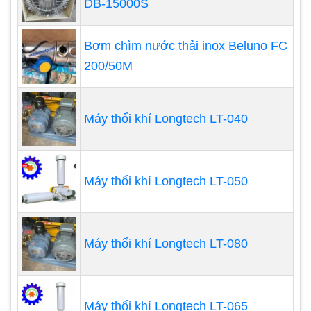
DB-15000S
Máy thổi khí kiểu root:
Có 2 thùy trở lên, công suất máy cao, cột áp có thể
Bơm chìm nước thải inox Beluno FC
lên đến 6-7m, áp lực khí thổi ra lớn.
200/50M
Máy thổi khí Longtech LT-040
Máy thổi khí Longtech LT-050
Máy thổi khí Longtech LT-080
Với những ưu điểm như:
Thiết kế đơn giản, gọn nhẹ dễ dàng di chuyển
hay đặt tại các vị trí linh hoạt
Máy thổi khí Longtech LT-065