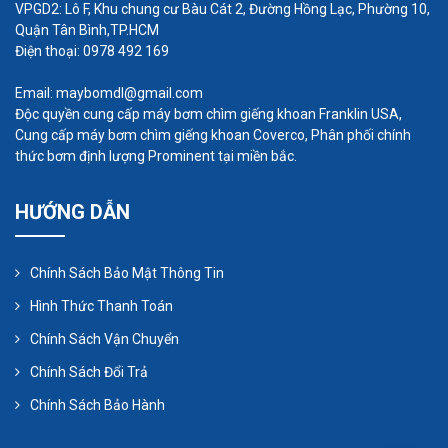
VPGD2: Lô F, Khu chung cư Bàu Cát 2, Đường Hồng Lạc, Phường 10,
nuôi thủy trên bè nổi trên quy mô công
Quận Tân Bình,TP.HCM
Điện thoại: 0978 492 169
nghiệp mật độ cao.
Sản xuất giấy, dệt nhuộm, sản xuất in ấn bao
Email: maybomdl@gmail.com
bì, khai thác mỏ, sản xuất điện tử, chế biến
Độc quyền cung cấp máy bơm chìm giếng khoan Franklin USA,
Cung cấp máy bơm chìm giếng khoan Coverco, Phân phối chính
thực phẩm, thu hồi khí gas trong hệ thống
thức bơm định lượng Prominent tại miền bắc.
biogas….
HƯỚNG DẪN
Chính Sách Bảo Mật Thông Tin
Hình Thức Thanh Toán
Chính Sách Vận Chuyển
Chính Sách Đổi Trả
Chính Sách Bảo Hành