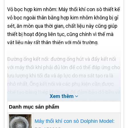
Vỏ bọc hợp kim nhôm: Máy thổi khí con sò thiết kế
vỏ bọc ngoài thân bằng hợp kim nhôm không bị gỉ
sét, ăn mòn qua thời gian, chất liệu này cũng giúp
thiết bị hoạt động liên tục, cũng chính vì thế mà
vật liệu này rất thân thiện với môi trường.
Đường ống kết nối: đường ống hút và đẩy kết nối
với máy thổi khí phải đủ lớn để có thể đáp ứng cho
lưu lượng khi tối đa và áp lực do ma sát tạo ra là
nhỏ nhất. Ống kết nối và các phụ kiện cần được
chế tạo bằng thép không gỉ để đảm bảo độ bền và
Xem thêm
tuổi thọ hoạt động. Máy thổi khí cần được nối tiếp
Danh mục sản phẩm
đất. Hiện tượng sốc điện cần phải được kiểm soát
tốt để đảm bảo tính an toàn cao nhất cho người
Máy thổi khí con sò Dolphin Model:
sử dụng.