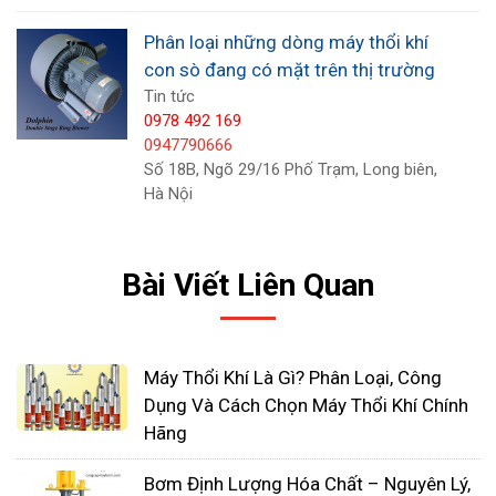
Phân loại những dòng máy thổi khí
con sò đang có mặt trên thị trường
Tin tức
0978 492 169
0947790666
Ưu điểm của các dòng máy thổi khí con sò
Số 18B, Ngõ 29/16 Phố Trạm, Long biên,
Thiết kế nhỏ, nhẹ và tiết kiệm kinh tế
Hà Nội
Được cấu tạo bằng nhôm nguyên khối nên
chống oxy hóa rất tốt
Bài Viết Liên Quan
Áp lực tĩnh cao và độ ồn thấp, hiệu suất cao
Cánh quạt được thiết kế mở ngăn chặn bụi
xâm nhập từ môi trường xung quanh, cung
Máy Thổi Khí Là Gì? Phân Loại, Công
cấp áp lực hiệu suất cao.
Dụng Và Cách Chọn Máy Thổi Khí Chính
Máy chạy ít phát ra tiếng ồn rất êm
Hãng
Tiêu thụ ít năng lượng trong quá trình vận
hành
Bơm Định Lượng Hóa Chất – Nguyên Lý,