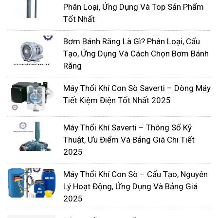
Phân Loại, Ứng Dụng Và Top Sản Phẩm
Cánh quạt gió có hiệu suất cao và được chế
Tốt Nhất
tạo tốt để ngăn chặn bụi xâm nhập.
Hệ thống giảm thanh đặc biệt
Bơm Bánh Răng Là Gì? Phân Loại, Cấu
Quạt thổi khí có thể được sử dụng trong cả
Tạo, Ứng Dụng Và Cách Chọn Bơm Bánh
chân không và môi trường áp lực, có khả
Răng
năng đáp ứng các yêu cầu dòng khí nhỏ, áp
Máy Thổi Khí Con Sò Saverti – Dòng Máy
lực cao.
Tiết Kiệm Điện Tốt Nhất 2025
Phân loại máy thổi khí con sò
Máy Thổi Khí Saverti – Thông Số Kỹ
Thuật, Ưu Điểm Và Bảng Giá Chi Tiết
Máy thổi khí con sò được chia làm hai loại chính:
2025
máy thổi khí con sò 1 tầng cánh và máy thổi khí
con sò hai tầng cánh.
Máy Thổi Khí Con Sò – Cấu Tạo, Nguyên
Lý Hoạt Động, Ứng Dụng Và Bảng Giá
2025