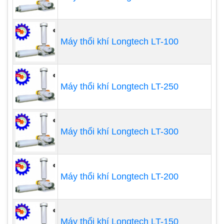
cung cấp dưỡng khí vào bể bơi góp phần cải thiện
và nâng cao chất lượng nguồn nước. Không những
vậy, chúng còn có chức năng thổi không khí vào
Máy thổi khí Longtech LT-100
hệ thống bơm lọc, giúp đẩy áp suất làm cho quá
trình hoạt động của hệ thống diễn ra nhanh và hiệu
quả hơn.
Máy thổi khí Longtech LT-250
Máy thổi khi con sò
được thiết kế để phục vụ cho
lĩnh vực công nghiệp nặng và các công trình dưới
Máy thổi khí Longtech LT-300
nước, cần cung cấp thêm oxy để cân bằng lượng
khí trong nước. Máy còn góp phần đẩy nhanh quá
trình xử lý nước của hệ thống lọc nước tuần hoàn,
Máy thổi khí Longtech LT-200
giúp chất lượng nước được đảm bảo.
Ứng dụng của máy thổi khí con sò
Máy thổi khí Longtech LT-150