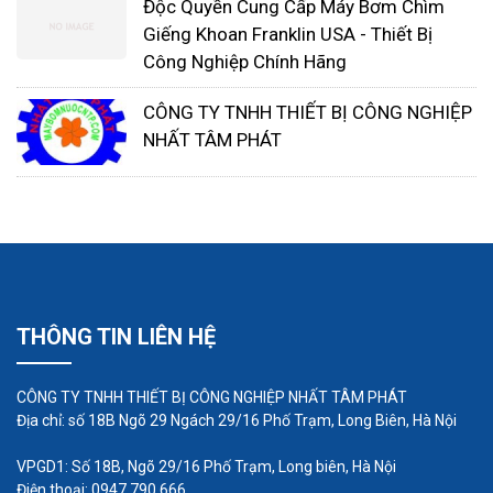
Độc Quyền Cung Cấp Máy Bơm Chìm
Giếng Khoan Franklin USA - Thiết Bị
Công Nghiệp Chính Hãng
CÔNG TY TNHH THIẾT BỊ CÔNG NGHIỆP
NHẤT TÂM PHÁT
THÔNG TIN LIÊN HỆ
Máy thổi khí con sò 1 tầng cánh:
CÔNG TY TNHH THIẾT BỊ CÔNG NGHIỆP NHẤT TÂM PHÁT
Địa chỉ: số 18B Ngõ 29 Ngách 29/16 Phố Trạm, Long Biên, Hà Nội
Máy thổi khí con sò 1 tầng cánh là loại máy thổi
VPGD1: Số 18B, Ngõ 29/16 Phố Trạm, Long biên, Hà Nội
mà đầu thổi khí chỉ sử dụng duy nhất một cánh để
Điện thoại: 0947 790 666