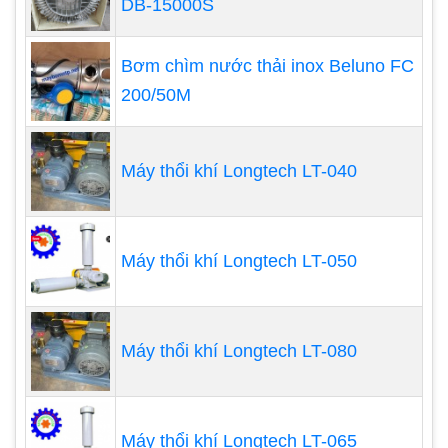
DB-15000S
Bơm chìm nước thải inox Beluno FC
200/50M
Máy thổi khí Longtech LT-040
Máy thổi khí Longtech LT-050
Máy thổi khí Longtech LT-080
Đặc điểm máy thổi khí con sò
Máy thổi khí
đảm nhận vai trò khuếch tán khí
Máy thổi khí Longtech LT-065