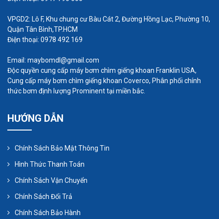
hoạt động, áp lực của loại 1 tầng cánh này thường
VPGD2: Lô F, Khu chung cư Bàu Cát 2, Đường Hồng Lạc, Phường 10,
yếu nên nếu muốn sử dụng cùng công suất
Quận Tân Bình,TP.HCM
nhưng áp lực mạnh hơn bạn cần phải dùng máy
Điện thoại: 0978 492 169
thổi khí 2 tầng cánh.
Email: maybomdl@gmail.com
Độc quyền cung cấp máy bơm chìm giếng khoan Franklin USA,
Máy thổi khí con sò 2 tầng cánh:
Cung cấp máy bơm chìm giếng khoan Coverco, Phân phối chính
thức bơm định lượng Prominent tại miền bắc.
Máy thổi khí con sò 2 tầng cánh là loại máy thổi có
HƯỚNG DẪN
thiết kế hai tầng cánh xếp với nhau, máy hai tầng
cánh này sẽ cho áp lực khí đầu ra rất mạnh, nhưng
Chính Sách Bảo Mật Thông Tin
nhược điểm của máy này là lưu lượng khí khá ít, để
Hình Thức Thanh Toán
có được lưu lượng nhiều mà áp lực ít thì bạn phải
sử dụng máy thổi khí 1 tầng cánh.
Chính Sách Vận Chuyển
Chính Sách Đổi Trả
Để biết thêm thông tin chi tiết cũng như nhận
Chính Sách Bảo Hành