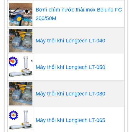
Bơm chìm nước thải inox Beluno FC
200/50M
Bàn
Nhiều bàn cà phê hiện đại và đương đại đi kèm với
ngọn thủy tinh trong suốt. Đó là bởi vì họ thường
Máy thổi khí Longtech LT-040
có những căn cứ bắt mắt phải được chiêm
ngưỡng từ mọi góc độ. Đó cũng là trường hợp của
bàn cà phê đặc biệt này có một bể cá làm cơ sở.
Máy thổi khí Longtech LT-050
Nó được trang trí và tạo cảnh đẹp mắt và nó sẽ là
một điểm thu hút tuyệt vời trong bất kỳ phòng
khách nào
Máy thổi khí Longtech LT-080
.
Máy thổi khí Longtech LT-065