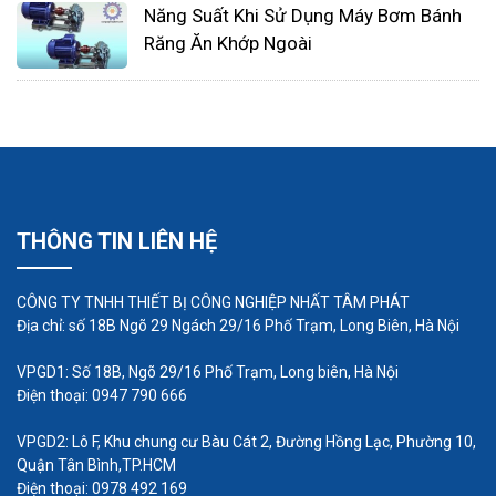
Năng Suất Khi Sử Dụng Máy Bơm Bánh
Buồng điện thoại thủy cung
Răng Ăn Khớp Ngoài
Thủy cung bất thường này là một phần của dự án
được phát triển ở Pháp. Benoit Deseille và
Benedetto Bufalino là những người đã biến một số
buồng điện thoại thông thường thành bể cá cho Lễ
hội ánh sáng Lon ở Pháp. Đó là một cách rất thú vị
THÔNG TIN LIÊN HỆ
để tái sử dụng các bốt điện thoại cũ và cung cấp
cho chúng một chức năng hoàn toàn mới.
CÔNG TY TNHH THIẾT BỊ CÔNG NGHIỆP NHẤT TÂM PHÁT
Địa chỉ: số 18B Ngõ 29 Ngách 29/16 Phố Trạm, Long Biên, Hà Nội
VPGD1: Số 18B, Ngõ 29/16 Phố Trạm, Long biên, Hà Nội
Điện thoại: 0947 790 666
VPGD2: Lô F, Khu chung cư Bàu Cát 2, Đường Hồng Lạc, Phường 10,
Quận Tân Bình,TP.HCM
Điện thoại: 0978 492 169