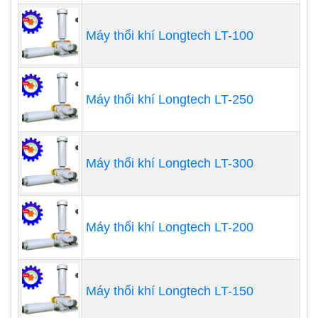
Máy thổi khí Longtech LT-100
Máy thổi khí Longtech LT-250
Máy thổi khí Longtech LT-300
Máy thổi khí Longtech LT-200
Một khái niệm tương tự đã truyền cảm hứng cho
những mảnh đồ nội thất là tốt. Đây là một loạt các
bàn và bàn có bể cá tích hợp. Chúng rất thú vị và
Máy thổi khí Longtech LT-150
chúng có thể là một giải pháp tuyệt vời cho các
văn phòng nhỏ tại nhà, nơi có đủ không gian cho