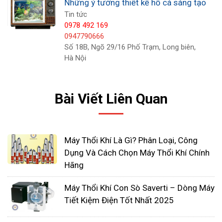
Những ý tưởng thiết kế hồ cá sáng tạo
Tin tức
0978 492 169
0947790666
Số 18B, Ngõ 29/16 Phố Trạm, Long biên,
Hà Nội
Bài Viết Liên Quan
Ống
Trong tất cả các thiết kế hồ cá bất thường mà
Máy Thổi Khí Là Gì? Phân Loại, Công
chúng tôi đã tìm thấy cho bài viết này, đây sẽ phải
Dụng Và Cách Chọn Máy Thổi Khí Chính
là thiết kế điên rồ nhất. Đó là một bể cá đường
Hãng
ống. Bạn thực sự có thể nhìn thấy cá bơi trong
Máy Thổi Khí Con Sò Saverti – Dòng Máy
đường ống. Thiết kế rất sáng tạo. Cá có thể di
Tiết Kiệm Điện Tốt Nhất 2025
chuyển từ bể này sang bể khác và bạn có thể xem
chúng làm điều đó trong khi thư giãn trên ghế của