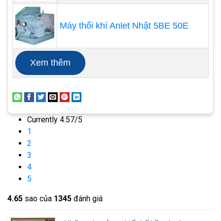
bể cá. Bạn có thể đặt bể cá vào bàn, bàn hoặc bàn
Máy thổi khí Anlet Nhật 5BE 50E
làm việc
Truyền hình
Xem thêm
Đó là một bể cá được đặt bên trong khung của
một chiếc TV cổ điển. Trong một khoảnh khắc,
bạn có cảm tưởng rằng bạn thực sự chỉ xem TV
để khám phá sau đó rằng đó là một bể cá thực sự
Currently 4.57/5
bên trong.
1
2
3
4
5
4.6
5
sao của
1345
đánh giá