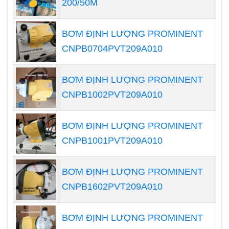
200/50M
BƠM ĐỊNH LƯỢNG PROMINENT
CNPB0704PVT209A010
BƠM ĐỊNH LƯỢNG PROMINENT
CNPB1002PVT209A010
BƠM ĐỊNH LƯỢNG PROMINENT
Các lưu ý khi vận hành bơm định lượng:
CNPB1001PVT209A010
Phải lắp thiết bị bảo vệ bơm như thiết bị
chống chạy khô, cầu chì, lắp van lọc rác Y,
BƠM ĐỊNH LƯỢNG PROMINENT
van tràn chống quá áp
CNPB1602PVT209A010
Đồng hồ áp lực, đồng hồ lưu lượng để kiểm
soát bơm
BƠM ĐỊNH LƯỢNG PROMINENT
Phải cài đặt lưu lượng của bơm theo hướng