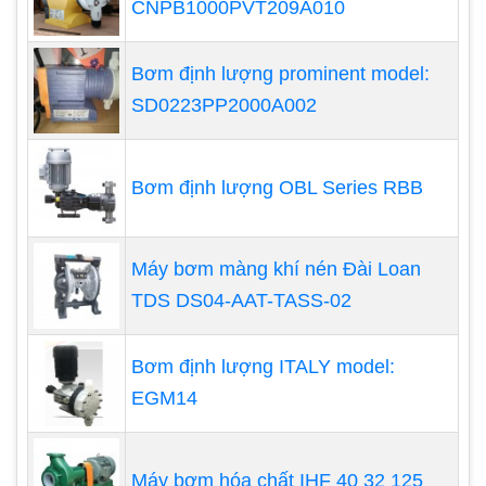
CNPB1000PVT209A010
dẫn chỉnh lưu lượng
Nguồn điện cấp cho bơm phải ổn định (3
Bơm định lượng prominent model:
phase, 380v, 50Hz hoặc 1 phase, 220v,
SD0223PP2000A002
50Hz), phải nối đất cho động cơ, dây điện
phải đúng tiêu chuẩn, phù hợp công suất của
motor
Bơm định lượng OBL Series RBB
Lắp ống đầu vào và ra theo tiêu chuẩn của
bơm, rửa ống sạch trước khi kết nối vào bơm
Chiều quay của motor bơm, được chỉnh định
Máy bơm màng khí nén Đài Loan
trên thân bơm.
TDS DS04-AAT-TASS-02
Không vận hành bơm màng định lượng khi
không có tải lưu chất, hoặc cửa ra bị đóng
Bơm định lượng ITALY model:
Lắp bơm vào hệ thống ống ban đầu phải
EGM14
chỉnh lưu lượng bơm và áp thấp sau đó nâng
dần loại không khí khỏi hệ thống đường ống
Máy bơm hóa chất IHF 40 32 125